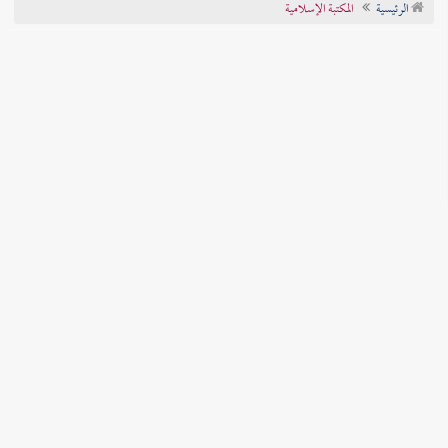
الرئيسية
المكتبة الإسلامية
تراجم الأعلام