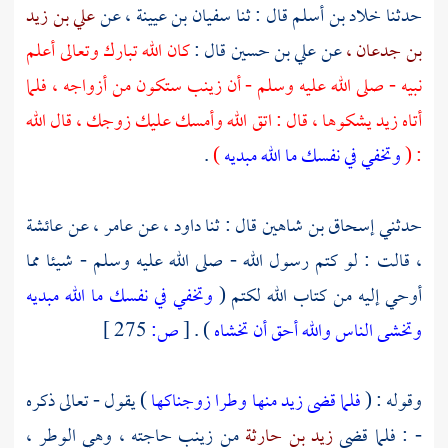
حدثنا
خلاد بن أسلم
قال : ثنا
سفيان بن عيينة ،
عن
علي بن زيد
بن جدعان ،
عن
علي بن حسين
قال :
كان الله تبارك وتعالى أعلم
نبيه - صلى الله عليه وسلم - أن
زينب
ستكون من أزواجه ، فلما
أتاه
زيد
يشكوها ، قال : اتق الله وأمسك عليك زوجك ، قال الله
: (
وتخفي في نفسك ما الله مبديه
)
.
حدثني
إسحاق بن شاهين
قال : ثنا
داود ،
عن
عامر ،
عن
عائشة
،
قالت : لو كتم رسول الله - صلى الله عليه وسلم - شيئا مما
أوحي إليه من كتاب الله لكتم (
وتخفي في نفسك ما الله مبديه
وتخشى الناس والله أحق أن تخشاه
) .
[
ص:
275 ]
وقوله : (
فلما قضى زيد منها وطرا زوجناكها
) يقول - تعالى ذكره
- : فلما قضى
زيد بن حارثة
من
زينب
حاجته ، وهي الوطر ،