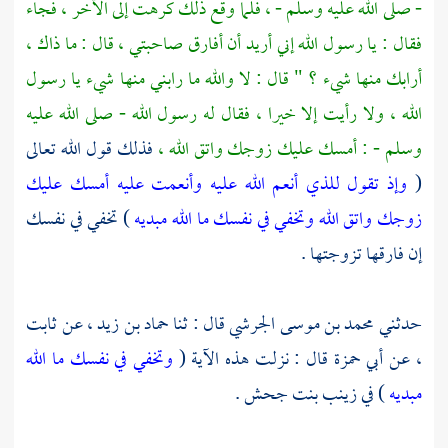
- صلى الله عليه وسلم - ، فلما وقع ذلك كرهت إلى الآخر ، فجاء
فقال : يا رسول الله إني أريد أن أفارق صاحبتي ، قال : ما ذاك ،
أرابك منها شيء ؟ " قال : لا والله ما رابني منها شيء يا رسول
الله ، ولا رأيت إلا خيرا ، فقال له رسول الله - صلى الله عليه
وسلم - : أمسك عليك زوجك واتق الله ،
فذلك قول الله تعالى
(
وإذ تقول للذي أنعم الله عليه وأنعمت عليه أمسك عليك
زوجك واتق الله وتخفي في نفسك ما الله مبديه
) تخفي في نفسك
إن فارقها تزوجتها .
حدثني
محمد بن موسى الجرشي
قال : ثنا
حماد بن زيد ،
عن
ثابت
،
عن
أبي حمزة
قال : نزلت هذه الآية (
وتخفي في نفسك ما الله
مبديه
) في
زينب بنت جحش .