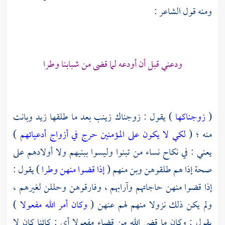
ومنه قول الشاعر :
ودعني قبل أن أودعه لما قضى من شبابنا وطرا
(
زوجناكها
) يقول : زوجناك
زينب
بعد ما طلقها
زيد
وبانت
منه ؛ (
لكي لا يكون على المؤمنين حرج في أزواج أدعيائهم
)
يعني : في نكاح نساء من تبنوا وليسوا ببنيهم ولا أولادهم على
صحة إذا هم طلقوهن وبن منهم (
إذا قضوا منهن وطرا
) يقول :
إذا قضوا منهن حاجاتهم وآرابهم ، وفارقوهن وحللن لغيرهم ،
ولم يكن ذلك نزولا منهم لهم عنهن (
وكان أمر الله مفعولا
)
يقول : وكان ما قضى الله من قضاء مفعولا أي : كائنا كان لا