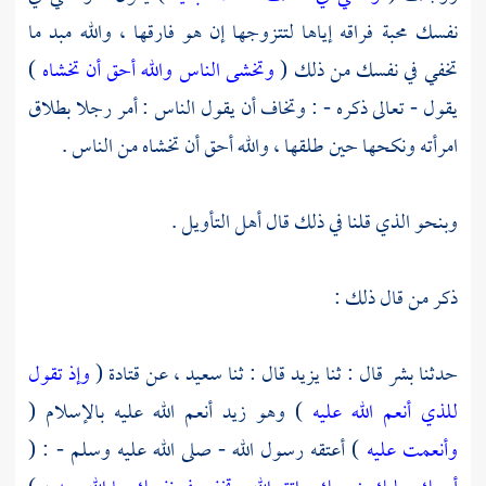
نفسك محبة فراقه إياها لتتزوجها إن هو فارقها ، والله مبد ما
تخفي في نفسك من ذلك (
وتخشى الناس والله أحق أن تخشاه
)
يقول - تعالى ذكره - : وتخاف أن يقول الناس : أمر رجلا بطلاق
امرأته ونكحها حين طلقها ، والله أحق أن تخشاه من الناس .
وبنحو الذي قلنا في ذلك قال أهل التأويل .
ذكر من قال ذلك :
حدثنا
بشر
قال : ثنا
يزيد
قال : ثنا
سعيد ،
عن
قتادة
(
وإذ تقول
للذي أنعم الله عليه
) وهو
زيد
أنعم الله عليه بالإسلام (
وأنعمت عليه
) أعتقه رسول الله - صلى الله عليه وسلم - : (