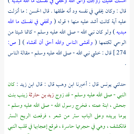
أمسك عليك زوجك واتق الله وتخفي في نفسك ما الله مبديه
)
قال : وكان يخفي في نفسه ود أنه طلقها . قال
الحسن
: ما أنزلت
عليه آية كانت أشد عليه منها ؛ قوله (
وتخفي في نفسك ما الله
مبديه
) ولو كان نبي الله - صلى الله عليه وسلم - كاتما شيئا من
الوحي لكتمها (
وتخشى الناس والله أحق أن تخشاه
)
[
ص:
274 ]
قال : خشي نبي الله - صلى الله عليه وسلم - مقالة الناس
.
حدثني
يونس
قال : أخبرنا
ابن وهب
قال : قال
ابن زيد
:
كان
النبي - صلى الله عليه وسلم - قد زوج
زيد بن حارثة
زينب بنت
جحش ،
ابنة عمته ، فخرج رسول الله - صلى الله عليه وسلم -
يوما يريده وعلى الباب ستر من شعر ، فرفعت الريح الستر
فانكشف ، وهي في حجرتها حاسرة ، فوقع إعجابها في قلب النبي