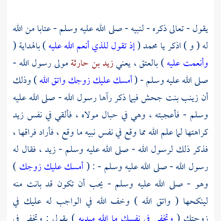
يقول - تعالى ذكره - لنبيه - صلى الله عليه وسلم - عتابا من الله
له ( و ) اذكر يا
محمد
(
إذ تقول للذي أنعم الله عليه
) بالهداية (
وأنعمت عليه
) بالعتق ، يعني
زيد بن حارثة
مولى رسول الله -
صلى الله عليه وسلم - (
أمسك عليك زوجك واتق الله
) وذلك
أن
زينب بنت جحش
فيما ذكر رآها رسول الله - صلى الله عليه
وسلم - فأعجبته ، وهي في حبال مولاه ، فألقي في نفس
زيد
كراهتها لما علم الله مما وقع في نفس نبيه ما وقع ، فأراد فراقها ،
فذكر ذلك لرسول الله - صلى الله عليه وسلم -
زيد ،
فقال له
رسول الله - صلى الله عليه وسلم - : (
أمسك عليك زوجك
)
وهو - صلى الله عليه وسلم - يحب أن تكون قد بانت منه
لينكحها ( واتق الله ) وخف الله في الواجب له عليك في
زوجتك (
وتخفي في نفسك ما الله مبديه
) يقول : وتخفي في