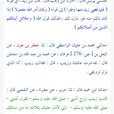
حدثني
يونس
قال : أخبرنا
ابن وهب
قال : قال
ابن زيد ،
في قوله
(
فلما قضى زيد منها وطرا
) إلى قوله (
وكان أمر الله مفعولا
) إذا
كان ذلك منه غير نازل لك ، فذلك قول الله (
وحلائل أبنائكم
الذين من أصلابكم
) .
حدثني
محمد بن عثمان الواسطي
قال : ثنا
جعفر بن عون ،
عن
المعلى بن
[
ص:
276 ]
عرفان ،
عن
محمد بن عبد الله بن جحش
قال : تفاخرت
عائشة
وزينب ،
قال : فقالت
زينب
: أنا الذي
نزل تزويجي .
حدثنا
ابن حميد
قال : ثنا
جرير ،
عن
مغيرة ،
عن
الشعبي
قال :
كانت
زينب
زوج النبي - صلى الله عليه وسلم - تقول للنبي -
صلى الله عليه وسلم - : إني لأدل عليك بثلاث ما من نسائك