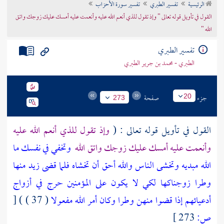
الرئيسية
تفسير الطبري
تفسير سورة الأحزاب
تراجم الأعلام
القول في تأويل قوله تعالى " وإذ تقول للذي أنعم الله عليه وأنعمت عليه أمسك عليك زوجك واتق
الله "
تفسير الطبري
الطبري - محمد بن جرير الطبري
جزء
صفحة
20
273
القول في تأويل قوله تعالى : (
وإذ تقول للذي أنعم الله عليه
وأنعمت عليه أمسك عليك زوجك واتق الله
وتخفي في نفسك ما
الله مبديه وتخشى الناس والله أحق أن تخشاه فلما قضى زيد منها
وطرا زوجناكها لكي لا يكون على المؤمنين حرج في أزواج
أدعيائهم إذا قضوا منهن وطرا وكان أمر الله مفعولا
( 37 ) )
[
ص:
273 ]