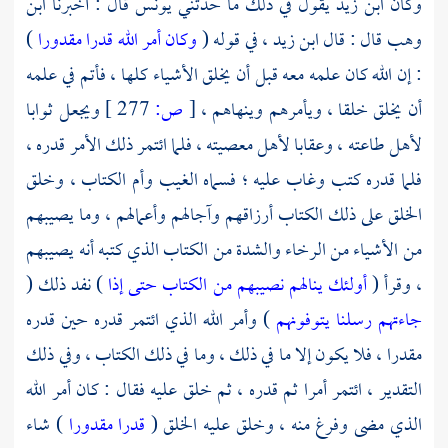
وكان
ابن زيد
يقول في ذلك ما حدثني
يونس
قال : أخبرنا
ابن
وهب
قال : قال
ابن زيد ،
في قوله (
وكان أمر الله قدرا مقدورا
)
: إن الله كان علمه معه قبل أن يخلق الأشياء كلها ، فأتم في علمه
أن يخلق خلقا ، ويأمرهم وينهاهم ،
[
ص:
277 ]
ويجعل ثوابا
لأهل طاعته ، وعقابا لأهل معصيته ، فلما ائتمر ذلك الأمر قدره ،
فلما قدره كتب وغاب عليه ؛ فسماه الغيب وأم الكتاب ، وخلق
الخلق على ذلك الكتاب أرزاقهم وآجالهم وأعمالهم ، وما يصيبهم
من الأشياء من الرخاء والشدة من الكتاب الذي كتبه أنه يصيبهم
، وقرأ (
أولئك ينالهم نصيبهم من الكتاب حتى إذا
) نفد ذلك (
جاءتهم رسلنا يتوفونهم
) وأمر الله الذي ائتمر قدره حين قدره
مقدرا ، فلا يكون إلا ما في ذلك ، وما في ذلك الكتاب ، وفي ذلك
التقدير ، ائتمر أمرا ثم قدره ، ثم خلق عليه فقال : كان أمر الله
الذي مضى وفرغ منه ، وخلق عليه الخلق (
قدرا مقدورا
) شاء