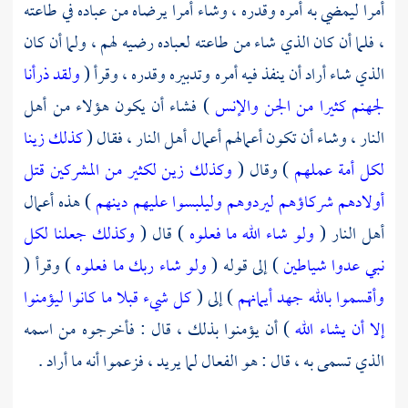
أمرا ليمضي به أمره وقدره ، وشاء أمرا يرضاه من عباده في طاعته
، فلما أن كان الذي شاء من طاعته لعباده رضيه لهم ، ولما أن كان
الذي شاء أراد أن ينفذ فيه أمره وتدبيره وقدره ، وقرأ (
ولقد ذرأنا
لجهنم كثيرا من الجن والإنس
) فشاء أن يكون هؤلاء من أهل
النار ، وشاء أن تكون أعمالهم أعمال أهل النار ، فقال (
كذلك زينا
لكل أمة عملهم
) وقال (
وكذلك زين لكثير من المشركين قتل
أولادهم شركاؤهم ليردوهم وليلبسوا عليهم دينهم
) هذه أعمال
أهل النار (
ولو شاء الله ما فعلوه
) قال (
وكذلك جعلنا لكل
نبي عدوا شياطين
) إلى قوله (
ولو شاء ربك ما فعلوه
) وقرأ (
وأقسموا بالله جهد أيمانهم
) إلى (
كل شيء قبلا ما كانوا ليؤمنوا
إلا أن يشاء الله
) أن يؤمنوا بذلك ، قال : فأخرجوه من اسمه
الذي تسمى به ، قال : هو الفعال لما يريد ، فزعموا أنه ما أراد .