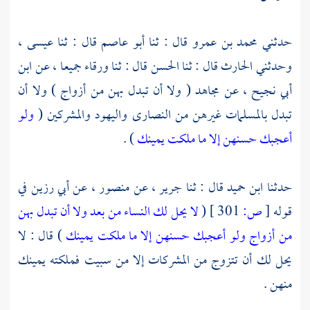
حدثني
محمد بن عمرو
قال : ثنا
أبو عاصم
قال : ثنا
عيسى ،
وحدثني
الحارث
قال : ثنا
الحسن
قال : ثنا
ورقاء
جميعا ، عن
ابن
أبي نجيح ،
عن
مجاهد
( ولا أن تبدل بهن من أزواج ) ولا أن
تبدل بالمسلمات غيرهن من النصارى واليهود والمشركين (
ولو
أعجبك حسنهن إلا ما ملكت يمينك
) .
حدثنا
ابن حميد
قال : ثنا
جرير ،
عن
منصور ،
عن
أبي رزين
في
قوله
[
ص:
301 ]
(
لا يحل لك النساء من بعد ولا أن تبدل بهن
من أزواج ولو أعجبك حسنهن إلا ما ملكت يمينك
) قال : لا
يحل لك أن تتزوج من المشركات إلا من سبيت فملكته يمينك
منهن .