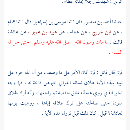
الزبير
: شهدت رجلا يحدثه
عطاء
.
حدثنا
أحمد بن منصور
قال : ثنا
موسى بن إسماعيل
قال : ثنا
همام
،
عن
ابن جريج ،
عن
عطاء ،
عن
عبيد بن عمير ،
عن
عائشة
قالت :
ما مات رسول الله - صلى الله عليه وسلم - حتى حل له
النساء .
فإن قال قائل : فإن كان الأمر على ما وصفت من أن الله حرم على
نبيه بهذه الآية طلاق نسائه اللواتي خيرهن فاخترنه ، فما وجه
الخبر الذي روي عنه أنه طلق
حفصة
ثم راجعها ، وأنه أراد طلاق
سودة
حتى صالحته على ترك طلاقه إياها ، ووهبت يومها
لعائشة؟
قيل : كان ذلك قبل نزول هذه الآية .