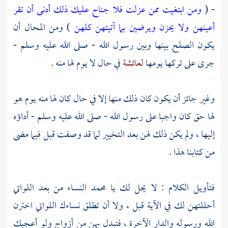
- (
ومن ابتغيت ممن عزلت فلا جناح عليك ذلك أدنى أن تقر
أعينهن ولا يحزن ويرضين بما آتيتهن كلهن
) ومن المحال أن
يكون الصلح بينها وبين رسول الله - صلى الله عليه وسلم -
جرى على تركها يومها
لعائشة
في حال لا يوم لها منه .
وغير جائز أن يكون كان ذلك منها إلا في حال كان لها منه يوم هو
لها حق كان واجبا على رسول الله - صلى الله عليه وسلم - أداؤه
إليها ، ولم يكن ذلك لهن بعد التخيير لما قد وصفت قبل فيما مضى
من كتابنا هذا .
فتأويل الكلام : لا يحل لك يا
محمد
النساء من بعد اللواتي
أحللتهن لك في الآية قبل ، ولا أن تطلق نساءك اللواتي اخترن
الله ورسوله والدار الآخرة ، فتبدل بهن من أزواج ولو أعجبك