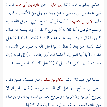
حدثني
يعقوب
قال : ثنا
ابن علية ،
عن
داود بن أبي هند
قال :
ثني
محمد بن أبي موسى ،
عن
زياد ،
رجل من
الأنصار ،
قال :
قلت
لأبي بن كعب
: أرأيت لو أن أزواج النبي - صلى الله عليه
وسلم - توفين ، أما كان له أن يتزوج ؟ فقال : وما يمنعه من ذلك
؟ وربما قال داود : وما يحرم عليه ذلك ؟ قلت : قوله ( لا يحل
لك النساء من بعد ) فقال : إنما أحل الله له ضربا من النساء ،
فقال : ( يا أيها النبي إنا أحللنا لك أزواجك . . . ) إلى قوله ( إن
وهبت نفسها للنبي ) ثم قيل له ( لا يحل لك النساء من بعد ) .
حدثنا
ابن حميد
قال : ثنا
حكام بن سلم ،
عن
عنبسة ،
عمن ذكره
، عن
أبي صالح
( لا يحل لك النساء من بعد ) قال : أمر أن لا
يتزوج أعرابية ولا غريبة ، ويتزوج بعد من نساء تهامة ، ومن شاء
من بنات العم والعمة والخال والخالة إن شاء ثلاثمائة .