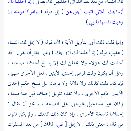
لك النساء من بعد بعد اللواتي أحللتهن لك بقولي (
إنا أحللنا لك
أزواجك اللاتي آتيت أجورهن
) إلى قوله (
وامرأة مؤمنة إن
وهبت نفسها للنبي
) .
وإنما قلت ذلك أولى بتأويل الآية ؛ لأن قوله ( لا يحل لك النساء
) عقيب قوله ( إنا أحللنا لك أزواجك ) وغير جائز أن يقول : قد
أحللت لك هؤلاء ولا يحللن لك إلا بنسخ أحدهما صاحبه ،
وعلى أن يكون وقت فرض إحدى الآيتين ، فعل الأخرى منهما .
فإذ كان ذلك كذلك ولا دلالة ولا برهان على نسخ حكم إحدى
الآيتين حكم الأخرى ، ولا تقدم تنزيل إحداهما قبل صاحبتها ،
وكان غير مستحيل مخرجهما على الصحة ، لم يجز أن يقال :
إحداهما ناسخة الأخرى . وإذا كان ذلك كذلك ، ولم يكن لقول
من قال : معنى ذلك : لا يحل
[
ص:
300 ]
من بعد المسلمات