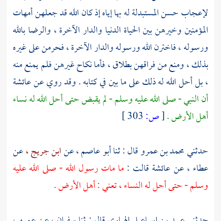
لإعجاب حسن المستبدلة له بها إياه إذ كان الله قد جعلهن أمهات
المؤمنين وخيرهن بين الحياة الدنيا والدار الآخرة ، والرضا بالله
ورسوله ، فاخترن الله ورسوله والدار الآخرة ، فحرمن على غيره
بذلك ، ومنع من فراقهن بطلاق ، فأما نكاح غيرهن فلم يمنع منه
، بل أحل الله له ذلك على ما بين في كتابه . وقد روي عن
عائشة
أن النبي - صلى الله عليه وسلم - لم يقبض حتى أحل الله له نساء
أهل الأرض .
[
ص:
303 ]
حدثني
محمد بن عمرو
قال : ثنا
أبو عاصم ،
عن
ابن جريج ،
عن
عطاء ،
عن
عائشة
قالت :
ما مات رسول الله - صلى الله عليه
وسلم - حتى أحل له النساء ، تعني : أهل الأرض .
حدثني
عبيد بن إسماعيل الهباري
قال : ثنا
سفيان ،
عن
عمرو ،