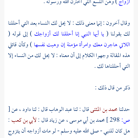
أزواج
) وهن التسع التي اخترن الله ورسوله .
وقال آخرون : إنما معنى ذلك : لا يحل لك النساء بعد التي أحللنا
لك بقولنا (
يا أيها النبي إنا أحللنا لك أزواجك
) إلى قوله (
اللاتي هاجرن معك وامرأة مؤمنة إن وهبت نفسها
) وكأن قائلي
هذه المقالة وجهوا الكلام إلى أن معناه : لا يحل لك من النساء إلا
التي أحللناها لك .
ذكر من قال ذلك :
حدثنا
محمد بن المثنى
قال : ثنا
عبد الوهاب
قال : ثنا
داود ،
عن
[
ص:
298 ]
محمد بن أبي موسى ،
عن
زياد
قال :
لأبي بن كعب
:
هل كان للنبي - صلى الله عليه وسلم - لو مات أزواجه أن يتزوج