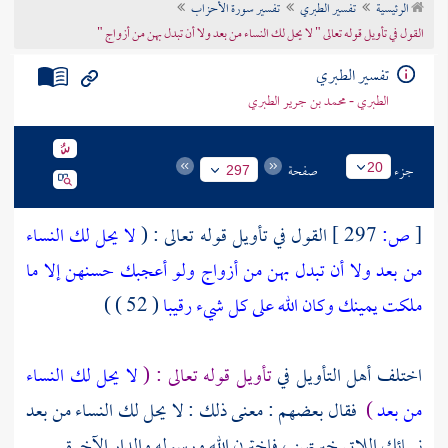
الرئيسية
تفسير الطبري
تفسير سورة الأحزاب
تراجم الأعلام
القول في تأويل قوله تعالى " لا يحل لك النساء من بعد ولا أن تبدل بهن من أزواج "
تفسير الطبري
الطبري - محمد بن جرير الطبري
جزء
صفحة
20
297
[
ص:
297 ]
القول في تأويل قوله تعالى : (
لا يحل لك النساء
من بعد ولا أن تبدل بهن من أزواج ولو أعجبك حسنهن إلا ما
ملكت يمينك وكان الله على كل شيء رقيبا
( 52 ) )
اختلف أهل التأويل في
تأويل قوله تعالى : (
لا يحل لك النساء
من بعد
)
فقال بعضهم : معنى ذلك : لا يحل لك النساء من بعد
نسائك اللاتي خيرتهن ، فاخترن الله ورسوله والدار الآخرة .