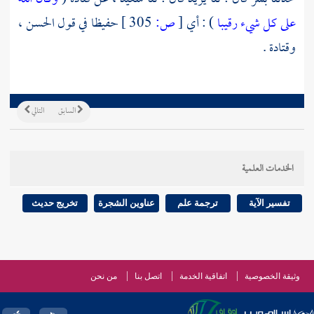
على كل شيء رقيبا
) : أي
[
ص:
305 ]
حفيظا في قول الحسن ،
وقتادة
.
السابق
التالي
الخدمات العلمية
تفسير الآية
ترجمة علم
عناوين الشجرة
تخريج حديث
وثيقة الخصوصية
اتفاقية الخدمة
اتصل بنا
من نحن