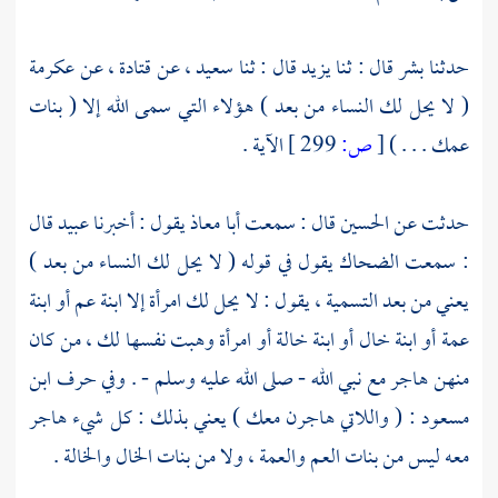
حدثنا
بشر
قال : ثنا
يزيد
قال : ثنا
سعيد ،
عن
قتادة ،
عن
عكرمة
( لا يحل لك النساء من بعد ) هؤلاء التي سمى الله إلا ( بنات
عمك . . . )
[
ص:
299 ]
الآية .
حدثت عن
الحسين
قال : سمعت
أبا معاذ
يقول : أخبرنا
عبيد
قال
: سمعت
الضحاك
يقول في قوله ( لا يحل لك النساء من بعد )
يعني من بعد التسمية ، يقول : لا يحل لك امرأة إلا ابنة عم أو ابنة
عمة أو ابنة خال أو ابنة خالة أو امرأة وهبت نفسها لك ، من كان
منهن هاجر مع نبي الله - صلى الله عليه وسلم - . وفي حرف
ابن
مسعود
: ( واللاتي هاجرن معك ) يعني بذلك : كل شيء هاجر
معه ليس من بنات العم والعمة ، ولا من بنات الخال والخالة .