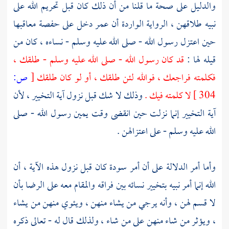
والدليل على صحة ما قلنا من أن ذلك كان قبل تحريم الله على
نبيه طلاقهن ، الرواية الواردة أن
عمر
دخل على
حفصة
معاقبها
حين اعتزل رسول الله - صلى الله عليه وسلم - نساءه ، كان من
قيله لها :
قد كان رسول الله - صلى الله عليه وسلم - طلقك ،
فكلمته فراجعك ، فوالله لئن طلقك ، أو لو كان طلقك
[
ص:
304 ]
لا كلمته فيك .
وذلك لا شك قبل نزول آية التخيير ، لأن
آية التخيير إنما نزلت حين انقضى وقت يمين رسول الله - صلى
الله عليه وسلم - على اعتزالهن .
وأما أمر الدلالة على أن أمر
سودة
كان قبل نزول هذه الآية ، أن
الله إنما أمر نبيه بتخيير نسائه بين فراقه والمقام معه على الرضا بأن
لا قسم لهن ، وأنه يرجي من يشاء منهن ، ويئوي منهن من يشاء
، ويؤثر من شاء منهن على من شاء ، ولذلك قال له - تعالى ذكره