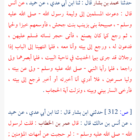
حدثنا
محمد بن بشار
قال : ثنا
ابن أبي عدي ،
عن
حميد ،
عن
أنس
قال : دعوت المسلمين إلى وليمة رسول الله - صلى الله عليه
وسلم - ، صبيحة بنى
بزينب بنت جحش ،
فأوسعهم خبزا ولحما
، ثم رجع كما كان يصنع ، فأتى حجر نسائه فسلم عليهن ،
فدعون له ، ورجع إلى بيته وأنا معه ، فلما انتهينا إلى الباب إذا
رجلان قد جرى بهما الحديث في ناحية البيت ، فلما أبصرهما ولى
راجعا ، فلما رأيا النبي - صلى الله عليه وسلم - ولى عن بيته ،
وليا مسرعين ، فلا أدري أنا أخبرته أو أخبر فرجع إلى بيته ،
فأرخى الستر بيني وبينه ، ونزلت آية الحجاب
.
[
ص:
312 ]
حدثني
ابن بشار
قال : ثنا
ابن أبي عدي ،
عن
حميد
،
عن
أنس بن مالك
قال :
قال
عمر بن الخطاب
: قلت لرسول
الله - صلى الله عليه وسلم - : لو حجبت عن أمهات المؤمنين ;