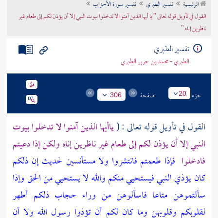
الرئيسية
تفسير الطبري
تفسير سورة الأحزاب
تراجم الأعلام
القول في تأويل قوله تعالى " يا أيها الذين آمنوا لا تدخلوا بيوت النبي إلا أن يؤذن لكم إلى طعام غير
ناظرين إناه "
تفسير الطبري
الطبري - محمد بن جرير الطبري
جزء
صفحة
20
306
القول في تأويل قوله تعالى : (
ياأيها الذين آمنوا لا تدخلوا بيوت
النبي إلا أن يؤذن لكم إلى طعام غير ناظرين إناه ولكن إذا دعيتم
فادخلوا
فإذا طعمتم فانتشروا ولا مستأنسين لحديث إن ذلكم
كان يؤذي النبي فيستحيي منكم والله لا يستحيي من الحق وإذا
سألتموهن متاعا فاسألوهن من وراء حجاب ذلكم أطهر
لقلوبكم وقلوبهن وما كان لكم أن تؤذوا رسول الله ولا أن