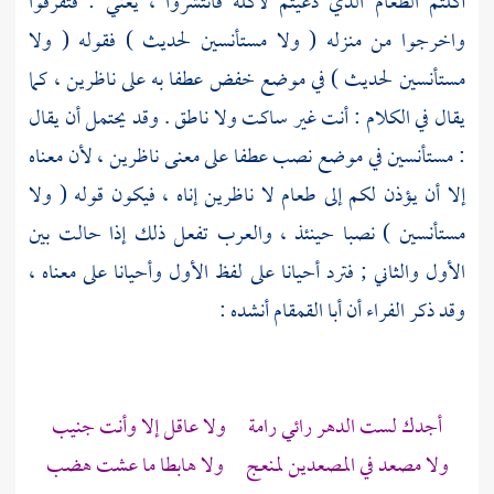
أكلتم الطعام الذي دعيتم لأكله فانتشروا ، يعني : فتفرقوا
واخرجوا من منزله ( ولا مستأنسين لحديث ) فقوله ( ولا
مستأنسين لحديث ) في موضع خفض عطفا به على ناظرين ، كما
يقال في الكلام : أنت غير ساكت ولا ناطق . وقد يحتمل أن يقال
: مستأنسين في موضع نصب عطفا على معنى ناظرين ، لأن معناه
إلا أن يؤذن لكم إلى طعام لا ناظرين إناه ، فيكون قوله ( ولا
مستأنسين ) نصبا حينئذ ، والعرب تفعل ذلك إذا حالت بين
الأول والثاني ; فترد أحيانا على لفظ الأول وأحيانا على معناه ،
وقد ذكر
الفراء
أن
أبا القمقام
أنشده :
أجدك لست الدهر رائي رامة ولا عاقل إلا وأنت جنيب
ولا مصعد في المصعدين لمنعج ولا هابطا ما عشت هضب