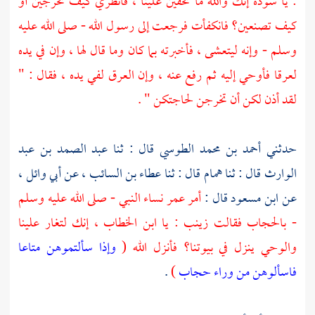
: يا
سودة
إنك والله ما تخفين علينا ، فانظري كيف تخرجين أو
كيف تصنعين؟ فانكفأت فرجعت إلى رسول الله - صلى الله عليه
وسلم - وإنه ليتعشى ، فأخبرته بما كان وما قال لها ، وإن في يده
لعرقا فأوحي إليه ثم رفع عنه ، وإن العرق لفي يده ، فقال : "
لقد أذن لكن أن تخرجن لحاجتكن " .
حدثني
أحمد بن محمد الطوسي
قال : ثنا
عبد الصمد بن عبد
الوارث
قال : ثنا
همام
قال : ثنا
عطاء بن السائب ،
عن
أبي وائل ،
عن
ابن مسعود
قال :
أمر
عمر
نساء النبي - صلى الله عليه وسلم
- بالحجاب فقالت
زينب
: يا
ابن الخطاب ،
إنك لتغار علينا
والوحي ينزل في بيوتنا؟ فأنزل الله (
وإذا سألتموهن متاعا
فاسألوهن من وراء حجاب
)
.