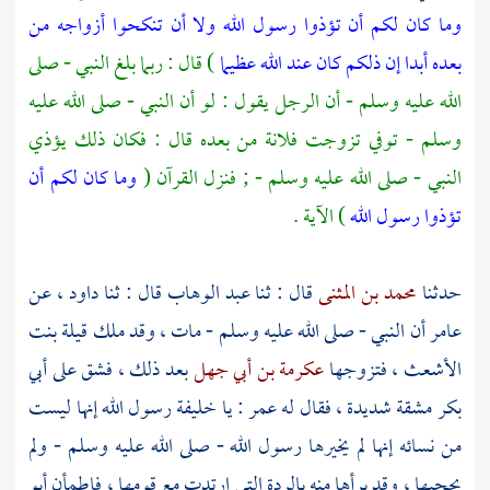
وما كان لكم أن تؤذوا رسول الله ولا أن تنكحوا أزواجه من
بعده أبدا إن ذلكم كان عند الله عظيما
) قال : ربما بلغ النبي - صلى
الله عليه وسلم - أن الرجل يقول : لو أن النبي - صلى الله عليه
وسلم - توفي تزوجت فلانة من بعده قال : فكان ذلك يؤذي
النبي - صلى الله عليه وسلم - ; فنزل القرآن (
وما كان لكم أن
تؤذوا رسول الله
) الآية .
حدثنا
محمد بن المثنى
قال : ثنا
عبد الوهاب
قال : ثنا
داود ،
عن
عامر
أن النبي - صلى الله عليه وسلم - مات ، وقد ملك
قيلة بنت
الأشعث ،
فتزوجها
عكرمة بن أبي جهل
بعد ذلك ، فشق على
أبي
بكر
مشقة شديدة ، فقال له
عمر
: يا خليفة رسول الله إنها ليست
من نسائه إنها لم يخيرها رسول الله - صلى الله عليه وسلم - ولم
يحجبها ، وقد برأها منه بالردة التي ارتدت مع قومها ، فاطمأن
أبو