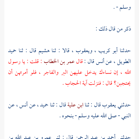
وسلم - .
ذكر من قال ذلك :
حدثنا
أبو كريب ،
ويعقوب ،
قالا : ثنا
هشيم
قال : ثنا
حميد
الطويل ،
عن
أنس
قال :
قال
عمر بن الخطاب
: قلت : يا رسول
الله ، إن نساءك يدخل عليهن البر والفاجر ، فلو أمرتهن أن
يحتجبن؟ قال : فنزلت آية الحجاب .
حدثني
يعقوب
قال : ثنا
ابن علية
قال : ثنا
حميد ،
عن
أنس ،
عن
النبي - صلى الله عليه وسلم - بنحوه .
حدثني
أحمد بن عبد الرحمن
قال : ثني
عمرو بن عبد الله بن