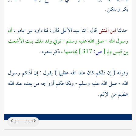
بكر
وسكن .
حدثنا
ابن المثنى
قال : ثنا
عبد الأعلى
قال : ثنا
داود
عن
عامر ،
أن
رسول الله - صلى الله عليه وسلم - توفي وقد ملك
بنت الأشعث
بن قيس
ولم
[
ص:
317 ]
يجامعها ،
ذكر نحوه .
وقوله ( إن ذلكم كان عند الله عظيما ) يقول : إن أذاكم رسول
الله - صلى الله عليه وسلم - ونكاحكم أزواجه من بعده عند الله
عظيم من الإثم .
السابق
التالي