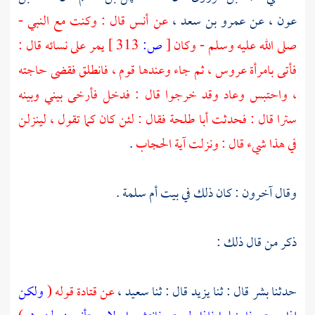
عون ،
عن
عمرو بن سعد ،
عن
أنس
قال : وكنت مع النبي -
صلى الله عليه وسلم - وكان
[
ص:
313 ]
يمر على نسائه قال :
فأتى بامرأة عروس ، ثم جاء وعندها قوم ، فانطلق فقضى حاجته
، واحتبس وعاد وقد خرجوا قال : فدخل فأرخى بيني وبينه
سترا قال : فحدثت
أبا طلحة
فقال : لئن كان كما تقول ، لينزلن
في هذا شيء قال : ونزلت آية الحجاب
.
وقال آخرون : كان ذلك في بيت
أم سلمة
.
ذكر من قال ذلك :
حدثنا
بشر
قال : ثنا
يزيد
قال : ثنا
سعيد ،
عن
قتادة
قوله (
ولكن