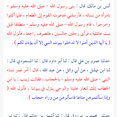
أنس بن مالك
قال :
بنى رسول الله - صلى الله عليه وسلم -
بامرأة من نسائه ، فأرسلني فدعوت القوم إلى الطعام ، فلما أكلوا
وخرجوا ، قام رسول الله - صلى الله عليه وسلم - منطلقا قبل
بيت
عائشة ،
فرأى رجلين جالسين ، فانصرف راجعا ، فأنزل الله
(
يا أيها الذين آمنوا لا تدخلوا بيوت النبي إلا أن يؤذن لكم
) .
حدثنا
عمرو بن علي
قال : ثنا
أبو داود
قال : ثنا
المسعودي
قال :
ثنا
ابن نهشل ،
عن
أبي وائل ،
عن
عبد الله ،
قال : أمر
عمر
نساء
النبي - صلى الله عليه وسلم - بالحجاب ، فقالت
زينب
: يا
ابن
الخطاب
إنك لتغار علينا والوحي ينزل في بيوتنا ، فأنزل الله (
وإذا سألتموهن متاعا فاسألوهن من وراء حجاب
)
.
حدثني
محمد بن مرزوق
قال : ثنا
أشهل بن حاتم
قال : ثنا
ابن