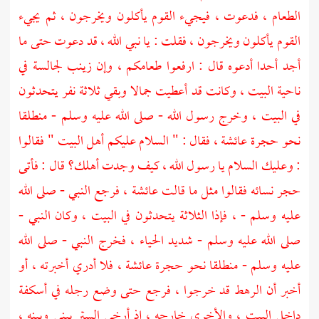
الطعام ، فدعوت ، فيجيء القوم يأكلون ويخرجون ، ثم يجيء
القوم يأكلون ويخرجون ، فقلت : يا نبي الله ، قد دعوت حتى ما
أجد أحدا أدعوه قال : ارفعوا طعامكم ، وإن
زينب
لجالسة في
ناحية البيت ، وكانت قد أعطيت جمالا وبقي ثلاثة نفر يتحدثون
في البيت ، وخرج رسول الله - صلى الله عليه وسلم - منطلقا
نحو حجرة
عائشة ،
فقال : " السلام عليكم أهل البيت " فقالوا
: وعليك السلام يا رسول الله ، كيف وجدت أهلك؟ قال : فأتى
حجر نسائه فقالوا مثل ما قالت
عائشة ،
فرجع النبي - صلى الله
عليه وسلم - ، فإذا الثلاثة يتحدثون في البيت ، وكان النبي -
صلى الله عليه وسلم - شديد الحياء ، فخرج النبي - صلى الله
عليه وسلم - منطلقا نحو حجرة
عائشة ،
فلا أدري أخبرته ، أو
أخبر أن الرهط قد خرجوا ، فرجع حتى وضع رجله في أسكفة
داخل البيت ، والأخرى خارجه ، إذ أرخى الستر بيني وبينه ،