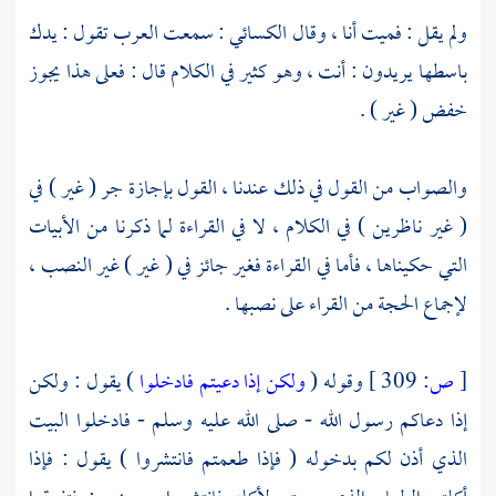
ولم يقل : فميت أنا ، وقال
الكسائي
: سمعت العرب تقول : يدك
باسطها يريدون : أنت ، وهو كثير في الكلام قال : فعلى هذا يجوز
خفض ( غير ) .
والصواب من القول في ذلك عندنا ، القول بإجازة جر ( غير ) في
( غير ناظرين ) في الكلام ، لا في القراءة لما ذكرنا من الأبيات
التي حكيناها ، فأما في القراءة فغير جائز في ( غير ) غير النصب ،
لإجماع الحجة من القراء على نصبها .
[
ص:
309 ]
وقوله (
ولكن إذا دعيتم فادخلوا
) يقول : ولكن
إذا دعاكم رسول الله - صلى الله عليه وسلم - فادخلوا البيت
الذي أذن لكم بدخوله ( فإذا طعمتم فانتشروا ) يقول : فإذا