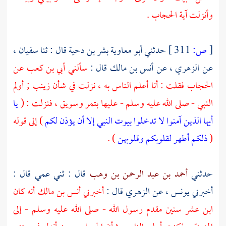
وأنزلت آية الحجاب .
[
ص:
311 ]
حدثني
أبو معاوية بشر بن دحية
قال : ثنا
سفيان ،
عن
الزهري ،
عن
أنس بن مالك
قال :
سألني
أبي بن كعب
عن
الحجاب فقلت : أنا أعلم الناس به ، نزلت في شأن
زينب ;
أولم
النبي - صلى الله عليه وسلم - عليها بتمر وسويق ، فنزلت : (
يا
أيها الذين آمنوا لا تدخلوا بيوت النبي إلا أن يؤذن لكم
) إلى قوله
(
ذلكم أطهر لقلوبكم وقلوبهن
) .
حدثني
أحمد بن عبد الرحمن بن وهب
قال : ثني عمي قال :
أخبرني
يونس ،
عن
الزهري
قال :
أخبرني
أنس بن مالك
أنه كان
ابن عشر سنين مقدم رسول الله - صلى الله عليه وسلم - إلى