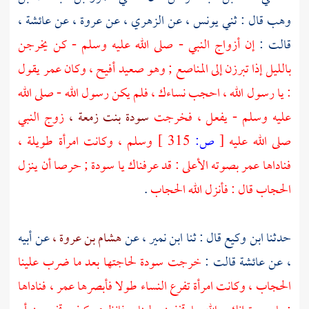
وهب
قال : ثني
يونس ،
عن
الزهري ،
عن
عروة ،
عن
عائشة ،
قالت :
إن أزواج النبي - صلى الله عليه وسلم - كن يخرجن
بالليل إذا تبرزن إلى المناصع ; وهو صعيد أفيح ، وكان
عمر
يقول
: يا رسول الله ، احجب نساءك ، فلم يكن رسول الله - صلى الله
عليه وسلم - يفعل ، فخرجت
سودة بنت زمعة ،
زوج النبي
صلى الله عليه
[
ص:
315 ]
وسلم ، وكانت امرأة طويلة ،
فناداها
عمر
بصوته الأعلى : قد عرفناك يا
سودة ;
حرصا أن ينزل
الحجاب قال : فأنزل الله الحجاب
.
حدثنا
ابن وكيع
قال : ثنا
ابن نمير ،
عن
هشام بن عروة ،
عن أبيه
، عن
عائشة
قالت :
خرجت
سودة
لحاجتها بعد ما ضرب علينا
الحجاب ، وكانت امرأة تفرع النساء طولا فأبصرها
عمر ،
فناداها