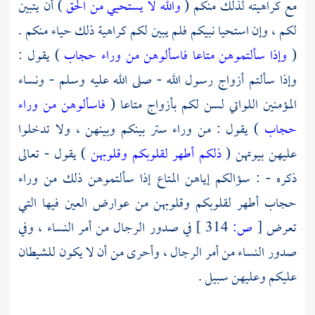
مع كراهيته لذلك منكم (
والله لا يستحيي من الحق
) أن يتبين
لكم ، وإن استحيا نبيكم فلم يبين لكم كراهية ذلك حياء منكم .
(
وإذا سألتموهن متاعا فاسألوهن من وراء حجاب
) يقول :
وإذا سألتم أزواج رسول الله - صلى الله عليه وسلم - ونساء
المؤمنين اللواتي لسن لكم بأزواج متاعا (
فاسألوهن من وراء
حجاب
) يقول : من وراء ستر بينكم وبينهن ، ولا تدخلوا
عليهن بيوتهن (
ذلكم أطهر لقلوبكم وقلوبهن
) يقول - تعالى
ذكره - : سؤالكم إياهن المتاع إذا سألتموهن ذلك من وراء
حجاب أطهر لقلوبكم وقلوبهن من عوارض العين فيها التي
تعرض
[
ص:
314 ]
في صدور الرجال من أمر النساء ، وفي
صدور النساء من أمر الرجال ، وأحرى من أن لا يكون للشيطان
عليكم وعليهن سبيل .