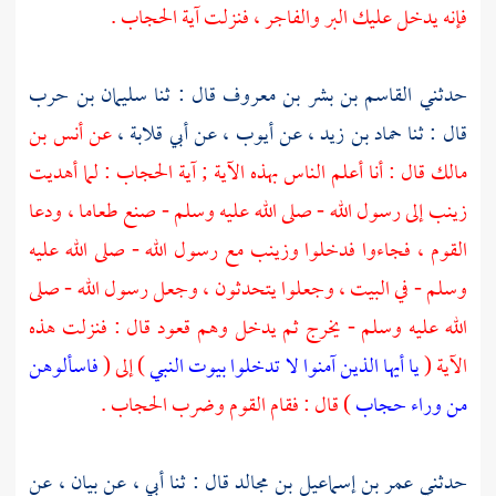
فإنه يدخل عليك البر والفاجر ، فنزلت آية الحجاب .
حدثني
القاسم بن بشر بن معروف
قال : ثنا
سليمان بن حرب
قال : ثنا
حماد بن زيد ،
عن
أيوب ،
عن
أبي قلابة ،
عن
أنس بن
مالك
قال : أنا أعلم الناس بهذه الآية ; آية الحجاب : لما أهديت
زينب
إلى رسول الله - صلى الله عليه وسلم - صنع طعاما ، ودعا
القوم ، فجاءوا فدخلوا
وزينب
مع رسول الله - صلى الله عليه
وسلم - في البيت ، وجعلوا يتحدثون ، وجعل رسول الله - صلى
الله عليه وسلم - يخرج ثم يدخل وهم قعود قال : فنزلت هذه
الآية (
يا أيها الذين آمنوا لا تدخلوا بيوت النبي
) إلى (
فاسألوهن
من وراء حجاب
) قال : فقام القوم وضرب الحجاب .
حدثني
عمر بن إسماعيل بن مجالد
قال : ثنا أبي ، عن
بيان ،
عن