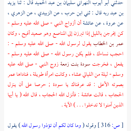
حدثني
أبو أيوب النهراني سليمان بن عبد الحميد
قال : ثنا
يزيد
بن عبد ربه
قال : ثني
ابن حرب ،
عن
الزبيدي ،
عن
الزهري ،
عن
عروة ،
عن
عائشة
أن أزواج النبي - صلى الله عليه وسلم -
كن يخرجن بالليل إذا تبرزن إلى المناصع وهو صعيد أفيح ، وكان
عمر بن الخطاب
يقول لرسول الله - صلى الله عليه وسلم - :
احجب نساءك ، فلم يكن رسول الله - صلى الله عليه وسلم -
يفعل ، فخرجت
سودة بنت زمعة
زوج النبي - صلى الله عليه
وسلم - ليلة من الليالي عشاء ، وكانت امرأة طويلة ، فناداها
عمر
بصوته الأعلى : قد عرفناك يا
سودة ;
حرصا على أن ينزل
الحجاب ، قالت
عائشة
: فأنزل الله الحجاب ، قال الله ( يا أيها
الذين آمنوا لا تدخلوا . . . ) الآية .
[
ص:
316 ]
وقوله (
وما كان لكم أن تؤذوا رسول الله
) يقول