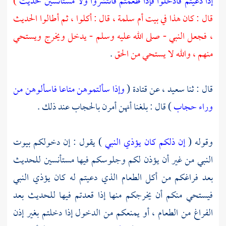
إذا دعيتم فادخلوا فإذا طعمتم فانتشروا ولا مستأنسين لحديث
)
قال : كان هذا في بيت
أم سلمة ،
قال : أكلوا ، ثم أطالوا الحديث
، فجعل النبي - صلى الله عليه وسلم - يدخل ويخرج ويستحي
منهم ، والله لا يستحي من الحق
.
قال : ثنا
سعيد ،
عن
قتادة
(
وإذا سألتموهن متاعا فاسألوهن من
وراء حجاب
) قال : بلغنا أنهن أمرن بالحجاب عند ذلك .
وقوله (
إن ذلكم كان يؤذي النبي
) يقول : إن دخولكم بيوت
النبي من غير أن يؤذن لكم وجلوسكم فيها مستأنسين للحديث
بعد فراغكم من أكل الطعام الذي دعيتم له كان يؤذي النبي
فيستحي منكم أن يخرجكم منها إذا قعدتم فيها للحديث بعد
الفراغ من الطعام ، أو يمنعكم من الدخول إذا دخلتم بغير إذن