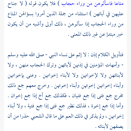
متاعا فاسألوهن من وراء حجاب
) فلا يكون قوله ( لا جناح
عليهن في آبائهن ) استثناء من جملة الذين أمروا بسؤالهن المتاع
من وراء الحجاب إذا سألوهن ، ذلك أولى وأشبه من أن يكون
خبر مبتدإ عن غير ذلك المعنى .
فتأويل الكلام إذن : لا إثم على نساء النبي - صلى الله عليه وسلم
- وأمهات المؤمنين في إذنهن لآبائهن وترك الحجاب منهن ، ولا
لأبنائهن ولا لإخوانهن ولا لأبناء إخوانهن . وعنى بإخوانهن
وأبناء إخوانهن إخوتهن وأبناء إخوتهن . وخرج معهم جمع ذلك
مخرج جمع فتى إذا جمع فتيان ، فكذلك جمع أخ إذا جمع إخوان .
وأما إذا جمع إخوة ، فذلك نظير جمع فتى إذا جمع فتية ، ولا أبناء
إخوانهن ، ولم يذكر في ذلك العم على ما قال
الشعبي
حذرا من أن
يصفهن لأبنائه .