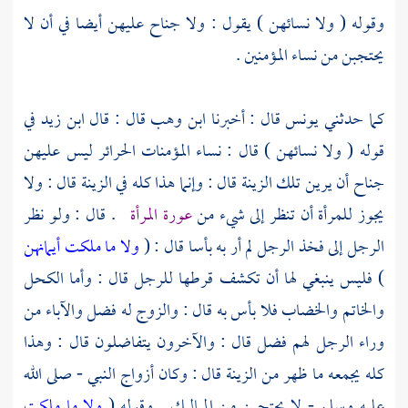
وقوله ( ولا نسائهن ) يقول : ولا جناح عليهن أيضا في أن لا
يحتجبن من نساء المؤمنين .
كما حدثني
يونس
قال : أخبرنا
ابن وهب
قال : قال
ابن زيد
في
قوله ( ولا نسائهن ) قال : نساء المؤمنات الحرائر ليس عليهن
جناح أن يرين تلك الزينة قال : وإنما هذا كله في الزينة قال : ولا
يجوز للمرأة أن تنظر إلى شيء من
عورة المرأة
. قال : ولو نظر
الرجل إلى فخذ الرجل لم أر به بأسا قال : (
ولا ما ملكت أيمانهن
) فليس ينبغي لها أن تكشف قرطها للرجل قال : وأما الكحل
والخاتم والخضاب فلا بأس به قال : والزوج له فضل والآباء من
وراء الرجل لهم فضل قال : والآخرون يتفاضلون قال : وهذا
كله يجمعه ما ظهر من الزينة قال : وكان أزواج النبي - صلى الله
عليه وسلم - لا يحتجبن من المماليك . وقوله (
ولا ما ملكت