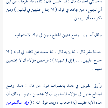
وحدثني
الحارث
قال : ثنا
الحسن
قال : ثنا
ورقاء
جميعا ، عن
ابن
أبي نجيح ،
عن
مجاهد
في قوله ( لا جناح عليهن في آبائهن ) ومن
ذكر معه أن يروهن .
وقال آخرون : وضع عنهن الجناح فيهن في ترك الاحتجاب .
حدثنا
بشر
قال : ثنا
يزيد
قال : ثنا
سعيد
عن
قتادة
في قوله ( لا
جناح عليهن . . . ) إلى ( شهيدا ) : فرخص لهؤلاء أن لا يحتجبن
منهم .
وأولى القولين في ذلك بالصواب قول من قال : ذلك وضع
الجناح عنهن في هؤلاء المسلمين أن لا يحتجبن منهم ; وذلك أن
هذه الآية عقيب آية الحجاب ، وبعد قول الله : (
وإذا سألتموهن