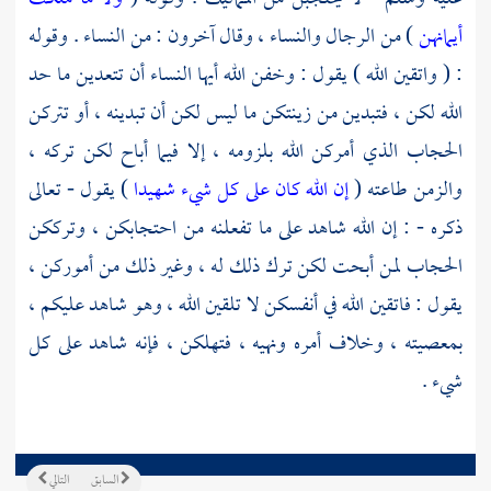
أيمانهن
) من الرجال والنساء ، وقال آخرون : من النساء . وقوله
: ( واتقين الله ) يقول : وخفن الله أيها النساء أن تتعدين ما حد
الله لكن ، فتبدين من زينتكن ما ليس لكن أن تبدينه ، أو تتركن
الحجاب الذي أمركن الله بلزومه ، إلا فيما أباح لكن تركه ،
والزمن طاعته (
إن الله كان على كل شيء شهيدا
) يقول - تعالى
ذكره - : إن الله شاهد على ما تفعلنه من احتجابكن ، وترككن
الحجاب لمن أبحت لكن ترك ذلك له ، وغير ذلك من أموركن ،
يقول : فاتقين الله في أنفسكن لا تلقين الله ، وهو شاهد عليكم ،
بمعصيته ، وخلاف أمره ونهيه ، فتهلكن ، فإنه شاهد على كل
شيء .
السابق
التالي