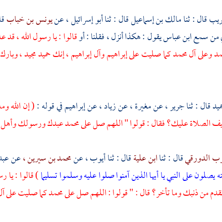
كريب
قال : ثنا
مالك بن إسماعيل
قال : ثنا
أبو إسرائيل ،
عن
يونس بن خباب
قا
ني من سمع
ابن عباس
يقول : هكذا أنزل ، فقلنا : أو
قالوا : يا رسول الله ، قد
مد
وعلى
آل محمد
كما صليت على
إبراهيم
وآل إبراهيم ،
إنك حميد مجيد ، وبارك
ميد
قال : ثنا
جرير ،
عن
مغيرة ،
عن
زياد ،
عن
إبراهيم
في قوله :
( إن الله ومل
يف الصلاة عليك؟ فقال : قولوا " اللهم صل على
محمد
عبدك ورسولك وأهل بي
وب الدورقي
قال : ثنا
ابن علية
قال : ثنا
أيوب ،
عن
محمد بن سيرين ،
عن
عبد
ه يصلون على النبي يا أيها الذين آمنوا صلوا عليه وسلموا تسليما
) قالوا : يا 
تقدم من ذنبك وما تأخر؟ قال : " قولوا : اللهم صل على
محمد
كما صليت على
آل