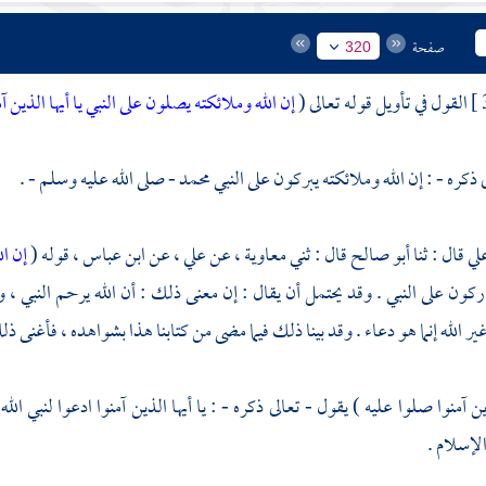
صفحة
320
القول في تأويل قوله تعالى (
إن الله وملائكته يصلون على النبي يا أيها الذين 
 ذكره - : إن الله وملائكته يبركون على النبي
محمد
- صلى الله عليه وسلم - .
لي
قال : ثنا
أبو صالح
قال : ثني
معاوية ،
عن
علي ،
عن
ابن عباس ،
قوله (
إن ال
اركون على النبي . وقد يحتمل أن يقال : إن معنى ذلك : أن الله يرحم النبي 
 الله إنما هو دعاء . وقد بينا ذلك فيما مضى من كتابنا هذا بشواهده ، فأغنى ذل
ذين آمنوا صلوا عليه ) يقول - تعالى ذكره - : يا أيها الذين آمنوا ادعوا لنبي الله
لإسلام .