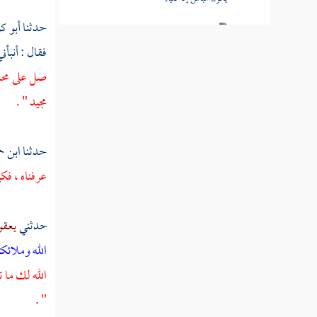
حدثنا
أبو 
القول في تأويل قوله تعالى " يحسبون
الأحزاب لم يذهبوا "
فقال : أنبأ
صل على
مح
القول في تأويل قوله تعالى " لقد كان لكم في
مجيد " .
رسول الله أسوة حسنة "
القول في تأويل قوله تعالى " من المؤمنين
حدثنا
ابن ح
رجال صدقوا ما عاهدوا الله عليه "
عرفناه ، فك
القول في تأويل قوله تعالى " ورد الله الذين
كفروا بغيظهم لم ينالوا خيرا "
حدثني
يعق
القول في تأويل قوله تعالى " وأنزل الذين
الله وملائكت
ظاهروهم من أهل الكتاب من صياصيهم وقذف
في قلوبهم الرعب "
الله لك ما 
" .
القول في تأويل قوله تعالى " يا أيها النبي قل