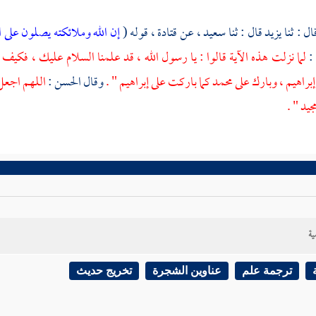
ال : ثنا
يزيد
قال : ثنا
سعيد ،
عن
قتادة ،
قوله (
إن الله وملائكته يصلون على ال
 :
لما نزلت هذه الآية قالوا : يا رسول الله ، قد علمنا السلام عليك ، فكي
إبراهيم ،
وبارك على
محمد
كما باركت على
إبراهيم
" .
وقال
الحسن
:
اللهم اجع
جيد " .
ية
ترجمة علم
عناوين الشجرة
تخريج حديث