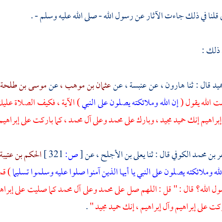
قلنا في ذلك جاءت الآثار عن رسول الله - صلى الله عليه وسلم - .
 ذلك :
ميد
قال : ثنا
هارون ،
عن
عنبسة ،
عن
عثمان بن موهب ،
عن
موسى بن طلحة 
ت الله يقول (
إن الله وملائكته يصلون على النبي
) الآية ، فكيف الصلاة علي
إبراهيم
إنك حميد مجيد ، وبارك على
محمد
وعلى
آل محمد ،
كما باركت على
إبراهيم
 بن محمد الكوفي
قال : ثنا
يعلى بن الأجلح ،
عن
[
ص:
321 ]
الحكم بن عتيبة
لله وملائكته يصلون على النبي يا أيها الذين آمنوا صلوا عليه وسلموا تسليما
) قم
ل الله؟ قال : " قل : اللهم صل على
محمد
وعلى
آل محمد
كما صليت على
إبراه
ركت على
إبراهيم
وآل إبراهيم ،
إنك حميد مجيد "
.