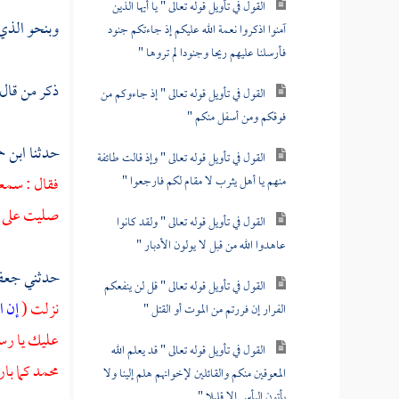
القول في تأويل قوله تعالى " يا أيها الذين
وبنحو الذي 
آمنوا اذكروا نعمة الله عليكم إذ جاءتكم جنود
فأرسلنا عليهم ريحا وجنودا لم تروها "
ذكر من قال
القول في تأويل قوله تعالى " إذ جاءوكم من
فوقكم ومن أسفل منكم "
حدثنا
ابن ح
القول في تأويل قوله تعالى " وإذ قالت طائفة
منهم يا أهل يثرب لا مقام لكم فارجعوا "
فقال : سمع
صليت على
القول في تأويل قوله تعالى " ولقد كانوا
عاهدوا الله من قبل لا يولون الأدبار "
حدثني
جعفر
القول في تأويل قوله تعالى " قل لن ينفعكم
نزلت (
إن ا
الفرار إن فررتم من الموت أو القتل "
عليك يا رسو
القول في تأويل قوله تعالى " قد يعلم الله
محمد
كما با
المعوقين منكم والقائلين لإخوانهم هلم إلينا ولا
يأتون البأس إلا قليلا "