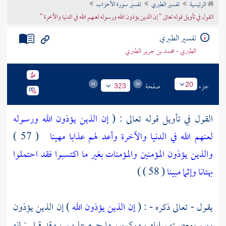
الرئيسية
تفسير الطبري
تفسير سورة الأحزاب
تراجم الأعلام
القول في تأويل قوله تعالى " إن الذين يؤذون الله ورسوله لعنهم الله في الدنيا والآخرة "
تفسير الطبري
الطبري - محمد بن جرير الطبري
جزء
صفحة
20
323
القول في تأويل قوله تعالى : (
إن الذين يؤذون الله ورسوله
لعنهم الله في الدنيا والآخرة وأعد لهم عذابا مهينا
( 57 )
والذين يؤذون المؤمنين والمؤمنات بغير ما اكتسبوا فقد احتملوا
بهتانا وإثما مبينا
( 58 ) )
يقول - تعالى ذكره - : (
إن الذين يؤذون الله
) إن الذين يؤذون
ربهم بمعصيتهم إياه ، وركوبهم ما حرم عليهم ، وقد قيل : إنه