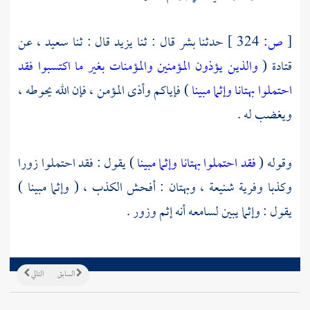
[
ص:
324 ]
حدثنا
بشر
قال : ثنا
يزيد
قال : ثنا
سعيد ،
عن
قتادة
(
والذين يؤذون المؤمنين والمؤمنات بغير ما اكتسبوا فقد
احتملوا بهتانا وإثما مبينا
) فإياكم وأذى المؤمن ، فإن الله يحوطه ،
ويغضب له .
وقوله (
فقد احتملوا بهتانا وإثما مبينا
) يقول : فقد احتملوا زورا
وكذبا وفرية شنيعة ، وبهتان : أفحش الكذب ، ( وإثما مبينا )
يقول : وإثما يبين لسامعه أنه إثم وزور .
السابق
التالي