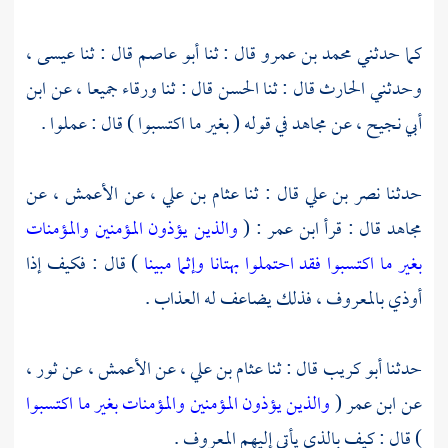
كما حدثني
محمد بن عمرو
قال : ثنا
أبو عاصم
قال : ثنا
عيسى ،
وحدثني
الحارث
قال : ثنا
الحسن
قال : ثنا
ورقاء
جميعا ، عن
ابن
أبي نجيح ،
عن
مجاهد
في قوله ( بغير ما اكتسبوا ) قال : عملوا .
حدثنا
نصر بن علي
قال : ثنا
عثام بن علي ،
عن
الأعمش ،
عن
مجاهد
قال : قرأ
ابن عمر
: (
والذين يؤذون المؤمنين والمؤمنات
بغير ما اكتسبوا فقد احتملوا بهتانا وإثما مبينا
) قال : فكيف إذا
أوذي بالمعروف ، فذلك يضاعف له العذاب .
حدثنا
أبو كريب
قال : ثنا
عثام بن علي ،
عن
الأعمش ،
عن
ثور ،
عن
ابن عمر
(
والذين يؤذون المؤمنين والمؤمنات بغير ما اكتسبوا
) قال : كيف بالذي يأتي إليهم المعروف .