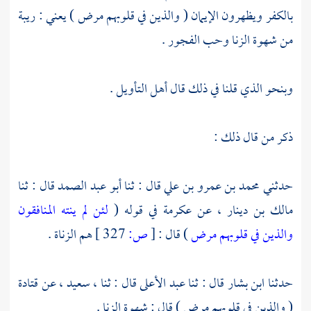
بالكفر ويظهرون الإيمان ( والذين في قلوبهم مرض ) يعني : ريبة
من شهوة الزنا وحب الفجور .
وبنحو الذي قلنا في ذلك قال أهل التأويل .
ذكر من قال ذلك :
حدثني
محمد بن عمرو بن علي
قال : ثنا
أبو عبد الصمد
قال : ثنا
مالك بن دينار ،
عن
عكرمة
في قوله (
لئن لم ينته المنافقون
والذين في قلوبهم مرض
) قال :
[
ص:
327 ]
هم الزناة .
حدثنا
ابن بشار
قال : ثنا
عبد الأعلى
قال : ثنا ،
سعيد ،
عن
قتادة
( والذين في قلوبهم مرض ) قال : شهوة الزنا .