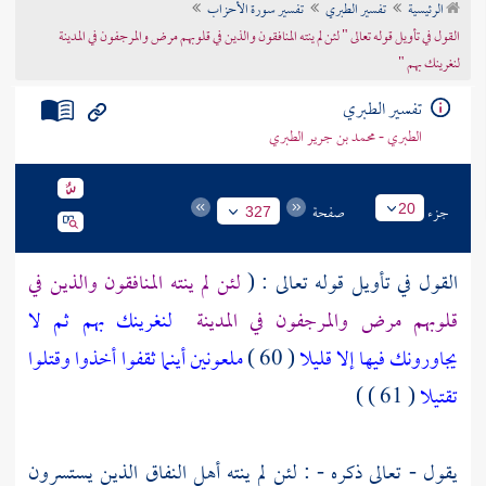
الرئيسية
تفسير الطبري
تفسير سورة الأحزاب
تراجم الأعلام
القول في تأويل قوله تعالى " لئن لم ينته المنافقون والذين في قلوبهم مرض والمرجفون في المدينة
لنغرينك بهم "
تفسير الطبري
الطبري - محمد بن جرير الطبري
جزء
صفحة
20
327
القول في تأويل قوله تعالى : (
لئن لم ينته المنافقون والذين في
قلوبهم مرض والمرجفون في المدينة
لنغرينك بهم ثم لا
يجاورونك فيها إلا قليلا
( 60 )
ملعونين أينما ثقفوا أخذوا وقتلوا
تقتيلا
( 61 ) )
يقول - تعالى ذكره - : لئن لم ينته أهل النفاق الذين يستسرون