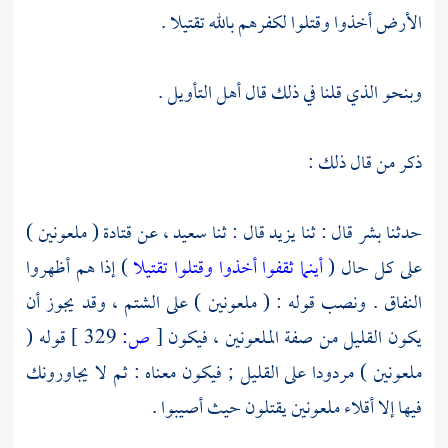
الأرض أخذوا وقتلوا لكفرهم بالله تقتيلا .
وبنحو الذي قلنا في ذلك قال أهل التأويل .
ذكر من قال ذلك :
حدثنا
بشر
قال : ثنا
يزيد
قال : ثنا
سعيد ،
عن
قتادة
( ملعونين )
على كل حال (
أينما ثقفوا أخذوا وقتلوا تقتيلا
) إذا هم أظهروا
النفاق . ونصب قوله : ( ملعونين ) على الشتم ، وقد يجوز أن
يكون القليل من صفة الملعونين ، فيكون
[
ص:
329 ]
قوله (
ملعونين ) مردودا على القليل ; فيكون معناه : ثم لا يجاورونك
فيها إلا أقلاء ملعونين يقتلون حيث أصيبوا .