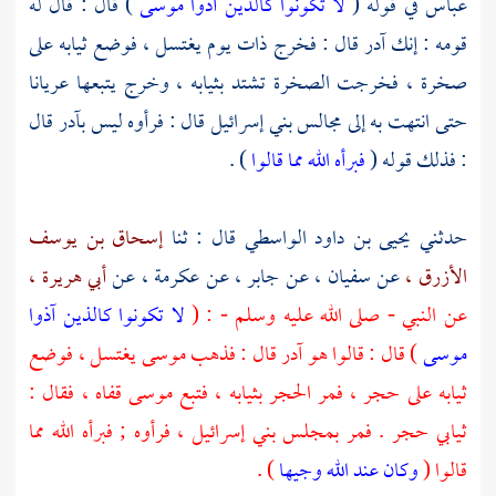
عباس
في قوله (
لا تكونوا كالذين آذوا موسى
) قال : قال له
قومه : إنك آدر قال : فخرج ذات يوم يغتسل ، فوضع ثيابه على
صخرة ، فخرجت الصخرة تشتد بثيابه ، وخرج يتبعها عريانا
حتى انتهت به إلى مجالس بني إسرائيل قال : فرأوه ليس بآدر قال
: فذلك قوله (
فبرأه الله مما قالوا
) .
حدثني
يحيى بن داود الواسطي
قال : ثنا
إسحاق بن يوسف
الأزرق ،
عن
سفيان ،
عن
جابر ،
عن
عكرمة ،
عن
أبي هريرة ،
عن النبي - صلى الله عليه وسلم - : (
لا تكونوا كالذين آذوا
موسى
) قال : قالوا هو آدر قال : فذهب
موسى
يغتسل ، فوضع
ثيابه على حجر ، فمر الحجر بثيابه ، فتبع
موسى
قفاه ، فقال :
ثيابي حجر . فمر بمجلس بني إسرائيل ، فرأوه ; فبرأه الله مما
قالوا (
وكان عند الله وجيها
) .