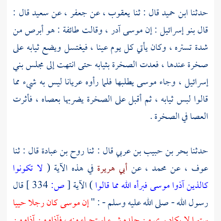
حدثنا
ابن حميد
قال : ثنا
يعقوب ،
عن
جعفر ،
عن سعيد قال :
قال
بنو إسرائيل
: إن
موسى
آدر ، وقالت طائفة : هو أبرص من
شدة تستره ، وكان يأتي كل يوم عينا ، فيغتسل ويضع ثيابه على
صخرة عندها ، فعدت الصخرة بثيابه حتى انتهت إلى مجلس
بني
إسرائيل
، وجاء
موسى
يطلبها فلما رأوه عريانا ليس به شيء مما
قالوا لبس ثيابه ، ثم أقبل على الصخرة يضربها بعصاه ، فأثرت
العصا في الصخرة .
حدثنا
بحر بن حبيب بن عربي
قال : ثنا
روح بن عبادة
قال : ثنا
عوف ،
عن
محمد ،
عن
أبي هريرة
في هذه الآية (
لا تكونوا
كالذين آذوا موسى فبرأه الله مما قالوا
) الآية
[
ص:
334 ]
قال
رسول الله - صلى الله عليه وسلم - : "
إن
موسى
كان رجلا حييا
ستيرا لا يكاد يرى من جلده شيء استحياء منه ، فآذاه من آذاه من