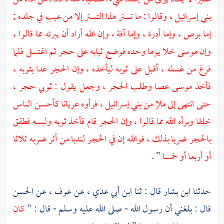
بني إسرائيل ، وقالوا : ما تستر هذا التستر إلا من عيب في جلده ;
إما برص ، وإما أدرة ، وإما آفة ، وإن الله أراد أن يبرئه مما قالوا ،
وإن
موسى
خلا يوما وحده فوضع ثيابه على حجر ثم اغتسل فلما
فرغ من غسله ، أقبل على ثوبه ليأخذه ، وإن الحجر عدا بثوبه ،
فأخذ
موسى
عصا وطلب الحجر ، وجعل يقول : ثوبي حجر ،
حتى انتهى إلى ملإ من بني إسرائيل ، فرأوه عريانا كأحسن الناس
خلقا وبرأه الله مما قالوا ، وإن الحجر قام فأخذ ثوبه ولبسه فطفق
بالحجر ضربا بذلك ، فوالله إن في الحجر لندبا من أثر ضربه ثلاثا
أو أربعا أو خمسا
" .
حدثنا
ابن بشار
قال : ثنا
ابن أبي عدي ،
عن
عوف ،
عن
الحسن
قال : بلغني أن رسول الله - صلى الله عليه وسلم - قال : "
كان