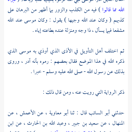
الله مما قالوا
) فيه من الكذب والزور بما أظهر من البرهان على
كذبهم ( وكان عند الله وجيها ) يقول : وكان
موسى
عند الله
مشفعا فيما يسأل ، ذا وجه ومنزلة عنده بطاعته إياه .
ثم اختلف أهل التأويل في الأذى الذي أوذي به
موسى
الذي
ذكره الله في هذا الموضع فقال بعضهم : رموه بأنه آدر ، وروى
بذلك عن رسول الله - صلى الله عليه وسلم - خبرا .
ذكر الرواية التي رويت عنه ، ومن قال ذلك :
حدثني
أبو السائب
قال : ثنا
أبو معاوية ،
عن
الأعمش ،
عن
المنهال ،
عن
سعيد بن جبير ،
وعبد الله بن الحارث ،
عن
ابن