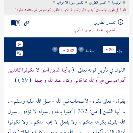
الرئيسية
تفسير الطبري
تفسير سورة الأحزاب
تراجم الأعلام
القول في تأويل قوله تعالى " يا أيها الذين آمنوا لا تكونوا كالذين آذوا موسى فبرأه الله مما قالوا "
تفسير الطبري
الطبري - محمد بن جرير الطبري
جزء
صفحة
20
332
القول في تأويل قوله تعالى : (
ياأيها الذين آمنوا لا تكونوا كالذين
آذوا موسى فبرأه الله مما قالوا وكان عند الله وجيها
( 69 ) )
يقول - تعالى ذكره - لأصحاب نبي الله - صلى الله عليه وسلم - :
يا أيها الذين
[
ص:
332 ]
آمنوا بالله ورسوله لا تؤذوا رسول
الله بقول يكرهه منكم ، ولا بفعل لا يحبه منكم ، ولا تكونوا
أمثال الذين آذوا
موسى
نبي الله فرموه بعيب كذبا وباطلا (
فبرأه