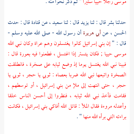
موسى
رجلا حييا ستيرا
" ثم ذكر نحوا منه .
حدثنا
بشر
قال : ثنا
يزيد
قال : ثنا
سعيد ،
عن
قتادة
قال : حدث
الحسن ،
عن
أبي هريرة
أن رسول الله - صلى الله عليه وسلم -
قال : "
إن بني إسرائيل كانوا يغتسلون وهم عراة وكان نبي الله
موسى
حييا ; فكان يتستر إذا اغتسل ، فطعنوا فيه بعورة قال :
فبينا نبي الله يغتسل يوما إذ وضع ثيابه على صخرة ، فانطلقت
الصخرة واتبعها نبي الله ضربا بعصاه : ثوبي يا حجر ، ثوبي يا
حجر ، حتى انتهت إلى ملإ من بني إسرائيل ، أو توسطهم ،
فقامت فأخذ نبي الله ثيابه ، فنظروا إلى أحسن الناس خلقا
وأعدله مروءة فقال الملأ : قاتل الله أفاكي بني إسرائيل ، فكانت
براءته التي برأه الله منها
" .