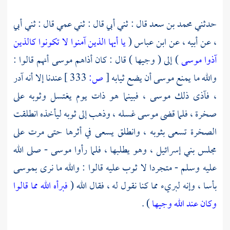
حدثني
محمد بن سعد
قال : ثني أبي قال : ثني عمي قال : ثني أبي
، عن أبيه ، عن
ابن عباس
(
يا أيها الذين آمنوا لا تكونوا كالذين
آذوا موسى
) إلى ( وجيها ) قال : كان أذاهم
موسى
أنهم قالوا :
والله ما يمنع
موسى
أن يضع ثيابه
[
ص:
333 ]
عندنا إلا أنه آدر
، فآذى ذلك
موسى ،
فبينما هو ذات يوم يغتسل وثوبه على
صخرة ، فلما قضى
موسى
غسله ، وذهب إلى ثوبه ليأخذه انطلقت
الصخرة تسعى بثوبه ، وانطلق يسعى في أثرها حتى مرت على
مجلس بني إسرائيل ، وهو يطلبها ، فلما رأوا
موسى
- صلى الله
عليه وسلم - متجردا لا ثوب عليه قالوا : والله ما نرى
بموسى
بأسا ، وإنه لبريء مما كنا نقول له ، فقال الله (
فبرأه الله مما قالوا
وكان عند الله وجيها
) .