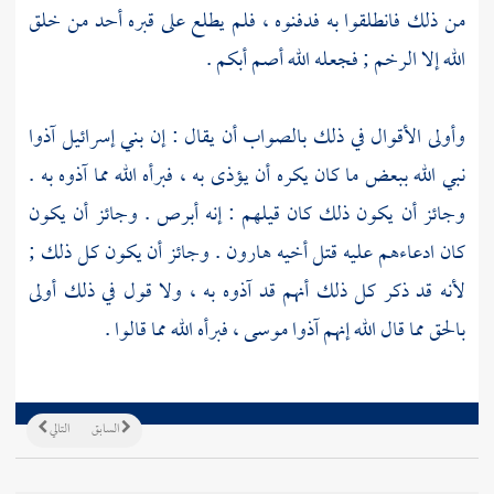
من ذلك فانطلقوا به فدفنوه ، فلم يطلع على قبره أحد من خلق
الله إلا الرخم ; فجعله الله أصم أبكم .
وأولى الأقوال في ذلك بالصواب أن يقال : إن بني إسرائيل آذوا
نبي الله ببعض ما كان يكره أن يؤذى به ، فبرأه الله مما آذوه به .
وجائز أن يكون ذلك كان قيلهم : إنه أبرص . وجائز أن يكون
كان ادعاءهم عليه قتل أخيه
هارون
. وجائز أن يكون كل ذلك ;
لأنه قد ذكر كل ذلك أنهم قد آذوه به ، ولا قول في ذلك أولى
بالحق مما قال الله إنهم آذوا
موسى ،
فبرأه الله مما قالوا .
السابق
التالي