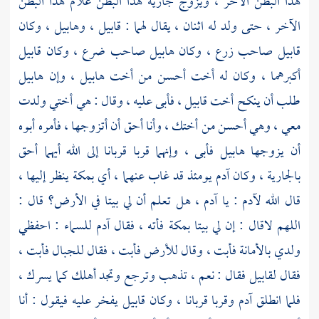
هذا البطن الآخر ، ويزوج جارية هذا البطن غلام هذا البطن
الآخر ، حتى ولد له اثنان ، يقال لهما :
قابيل ،
وهابيل ،
وكان
قابيل
صاحب زرع ، وكان
هابيل
صاحب ضرع ، وكان
قابيل
أكبرهما ، وكان له أخت أحسن من أخت
هابيل ،
وإن
هابيل
طلب أن ينكح أخت
قابيل ،
فأبى عليه ، وقال : هي أختي ولدت
معي ، وهي أحسن من أختك ، وأنا أحق أن أتزوجها ، فأمره أبوه
أن يزوجها
هابيل
فأبى ، وإنهما قربا قربانا إلى الله أيهما أحق
بالجارية ، وكان
آدم
يومئذ قد غاب عنهما ، أي
بمكة
ينظر إليها ،
قال الله
لآدم
: يا
آدم ،
هل تعلم أن لي بيتا في الأرض؟ قال :
اللهم لاقال : إن لي بيتا
بمكة
فأته ، فقال
آدم
للسماء : احفظي
ولدي بالأمانة فأبت ، وقال للأرض فأبت ، فقال للجبال فأبت ،
فقال
لقابيل
فقال : نعم ، تذهب وترجع وتجد أهلك كما يسرك ،
فلما انطلق
آدم
وقربا قربانا ، وكان
قابيل
يفخر عليه فيقول : أنا