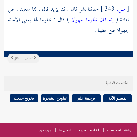
[
ص:
343 ]
حدثنا
بشر
قال : ثنا
يزيد
قال : ثنا
سعيد ،
عن
قتادة
(
إنه كان ظلوما جهولا
) قال : ظلوما لها يعني الأمانة
جهولا عن حقها .
السابق
التالي
الخدمات العلمية
تفسير الآية
ترجمة علم
عناوين الشجرة
تخريج حديث
وثيقة الخصوصية
اتفاقية الخدمة
اتصل بنا
من نحن