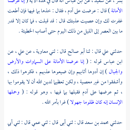
بشر ،
عن
سعيد ،
عن
ابن عباس
أنه قال في هذه الآية (
إنا عرضنا
الأمانة
) قال : عرضت على
آدم ،
فقال : خذها بما فيها فإن أطعت
غفرت لك وإن عصيت عذبتك قال : قد قبلت ، فما كان إلا قدر
ما بين العصر إلى الليل من ذلك اليوم حتى أصاب الخطيئة .
حدثني
علي
قال : ثنا
أبو صالح
قال : ثني
معاوية ،
عن
علي ،
عن
ابن عباس
قوله : (
إنا عرضنا الأمانة على السماوات والأرض
والجبال
) إن أدوها أثابهم وإن ضيعوها عذبهم ، فكرهوا ذلك ،
وأشفقوا من غير معصية ، ولكن تعظيما لدين الله أن لا يقوموا بها
، ثم عرضها على
آدم
فقبلها بما فيها ، وهو قوله : (
وحملها
الإنسان إنه كان ظلوما جهولا
) غرا بأمر الله .
حدثني
محمد بن سعد
قال : ثني أبى قال : ثني عمي قال : ثني أبي