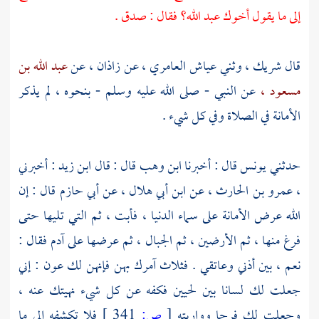
إلى ما يقول أخوك عبد الله؟ فقال : صدق .
قال
شريك ،
وثني
عياش العامري ،
عن
زاذان ،
عن
عبد الله بن
مسعود ،
عن النبي - صلى الله عليه وسلم - بنحوه ، لم يذكر
الأمانة في الصلاة وفي كل شيء .
حدثني
يونس
قال : أخبرنا
ابن وهب
قال : قال
ابن زيد
: أخبرني
،
عمرو بن الحارث ،
عن
ابن أبي هلال ،
عن
أبي حازم
قال : إن
الله عرض الأمانة على سماء الدنيا ، فأبت ، ثم التي تليها حتى
فرغ منها ، ثم الأرضين ، ثم الجبال ، ثم عرضها على
آدم
فقال :
نعم ، بين أذني وعاتقي . فثلاث آمرك بهن فإنهن لك عون : إني
جعلت لك لسانا بين لحيين فكفه عن كل شيء نهيتك عنه ،
وجعلت لك فرجا وواريته
[
ص:
341 ]
فلا تكشفه إلى ما