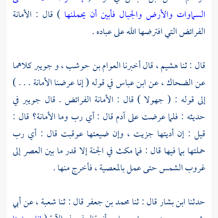
السماوات والأرض والجبال فأبين أن يحملنها
) قال : الأمانة
الفرائض التي افترضها الله على عباده .
قال : ثنا
هشيم ،
قال أخبرنا
العوام بن حوشب ،
و
جويبر
كلاهما
عن
الضحاك ،
عن
ابن عباس
في قوله ( إنا عرضنا الأمانة . . . )
إلى قوله : ( جهولا ) قال : الأمانة الفرائض . قال
جويبر
في
حديثه : فلما عرضت على
آدم
قال : أي رب وما الأمانة؟ قال :
قيل : إن أديتها جزيت ، وإن ضيعتها عوقبت قال : أي رب
حملتها بما فيها قال : فما مكث في الجنة إلا قدر ما بين العصر إلى
غروب الشمس حتى عمل بالمعصية ، فأخرج منها .
حدثنا
ابن بشار
قال : ثنا
محمد بن جعفر
قال : ثنا
شعبة ،
عن
أبي