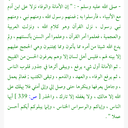
- صلى الله عليه وسلم - : " إن الأمانة والوفاء نزلا على ابن آدم
مع الأنبياء ، فأرسلوا به ; فمنهم رسول الله ، ومنهم نبي ، ومنهم
نبي رسول ، نزل القرآن وهو كلام الله ، ونزلت العربية
والعجمية ، فعلموا أمر القرآن ، وعلموا أمر السنن بألسنتهم ، ولم
يدع الله شيئا من أمره مما يأتون ومما يجتنبون وهي الحجج عليهم
إلا بينه لهم ، فليس أهل لسان إلا وهم يعرفون الحسن من القبيح
. ثم الأمانة أول شيء يرفع ، ويبقى أثرها في جذور قلوب الناس
، ثم يرفع الوفاء ، والعهد ، والذمم ، وتبقى الكتب ; فعالم يعمل
، وجاهل يعرفها وينكرها حتى وصل إلي وإلى أمتي فلا يهلك على
الله إلا هالك ، ولا يغفله إلا تارك ، والحذر
[
ص:
339 ]
أيها
الناس ، وإياكم والوسواس الخناس ، وإنما يبلوكم أيكم أحسن
عملا " .