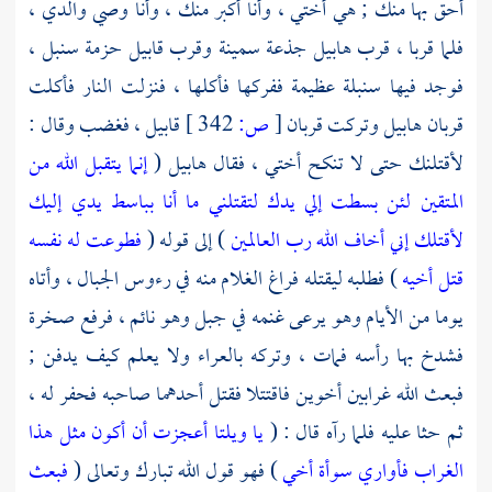
أحق بها منك ; هي أختي ، وأنا أكبر منك ، وأنا وصي والدي ،
فلما قربا ، قرب
هابيل
جذعة سمينة وقرب
قابيل
حزمة سنبل ،
فوجد فيها سنبلة عظيمة ففركها فأكلها ، فنزلت النار فأكلت
قربان
هابيل
وتركت قربان
[
ص:
342 ]
قابيل ،
فغضب وقال :
لأقتلنك حتى لا تنكح أختي ، فقال
هابيل
(
إنما يتقبل الله من
المتقين لئن بسطت إلي يدك لتقتلني ما أنا بباسط يدي إليك
لأقتلك إني أخاف الله رب العالمين
) إلى قوله (
فطوعت له نفسه
قتل أخيه
) فطلبه ليقتله فراغ الغلام منه في رءوس الجبال ، وأتاه
يوما من الأيام وهو يرعى غنمه في جبل وهو نائم ، فرفع صخرة
فشدخ بها رأسه فمات ، وتركه بالعراء ولا يعلم كيف يدفن ;
فبعث الله غرابين أخوين فاقتتلا فقتل أحدهما صاحبه فحفر له ،
ثم حثا عليه فلما رآه قال : (
يا ويلتا أعجزت أن أكون مثل هذا
الغراب فأواري سوأة أخي
) فهو قول الله تبارك وتعالى (
فبعث