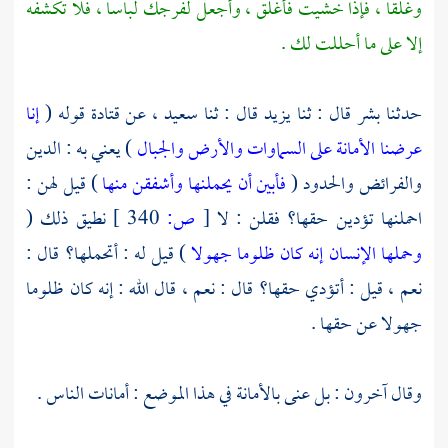
وغلقا ، فإذا خشيت فأغلق ، وأجعل لفرجك لباسا ، فلا تكشفه
إلا على ما أحللت لك .
حدثنا
بشر
قال : ثنا
يزيد
قال : ثنا
سعيد ،
عن
قتادة
قوله (
إنا
عرضنا الأمانة على السماوات والأرض والجبال
) يعني به : الدين
والفرائض والحدود (
فأبين أن يحملنها وأشفقن منها
) قيل لهن :
احملنها تؤدين حقها؟ فقلن : لا
[
ص:
340 ]
نطيق ذلك (
وحملها الإنسان إنه كان ظلوما جهولا
) قيل له : أتحملها؟ قال :
نعم ، قيل : أتؤدي حقها؟ قال : نعم ، قال الله : إنه كان ظلوما
جهولا عن حقها .
وقال آخرون : بل عنى بالأمانة في هذا الموضع : أمانات الناس .