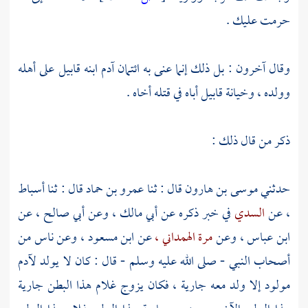
حرمت عليك .
وقال آخرون : بل ذلك إنما عنى به ائتمان
آدم
ابنه
قابيل
على أهله
وولده ، وخيانة
قابيل
أباه في قتله أخاه .
ذكر من قال ذلك :
حدثني
موسى بن هارون
قال : ثنا
عمرو بن حماد
قال : ثنا
أسباط
،
عن
السدي
في خبر ذكره عن
أبي مالك ،
وعن
أبي صالح ،
عن
ابن عباس ،
وعن
مرة الهمداني ،
عن
ابن مسعود ،
وعن ناس من
أصحاب النبي - صلى الله عليه وسلم - قال : كان لا يولد
لآدم
مولود إلا ولد معه جارية ، فكان يزوج غلام هذا البطن جارية