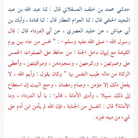
حدثني
محمد بن خلف العسقلاني
قال : ثنا
عبد الله بن عبد
المجيد الحنفي
قال : ثنا
العوام العطار
قال : ثنا
قتادة ،
وأبان بن
أبي عياش ،
عن
خليد العصري ،
عن
أبي الدرداء
قال :
قال
رسول الله - صلى الله عليه وسلم - : " خمس من جاء بهن يوم
القيامة مع إيمان دخل الجنة : من حافظ على الصلوات الخمس
على وضوئهن ، وركوعهن ، وسجودهن ، ومواقيتهن ، وأعطى
الزكاة من ماله طيب النفس بها " وكان يقول : وأيم الله ، لا
يفعل ذلك إلا مؤمن ، وصام رمضان ، وحج البيت إن استطاع
إلى ذلك سبيلا ، وأدى الأمانة ، قالوا : يا أبا الدرداء ، وما
الأمانة؟ قال : الغسل من الجنابة ، فإن الله لم يأمن ابن آدم على
شيء من دينه غيره .