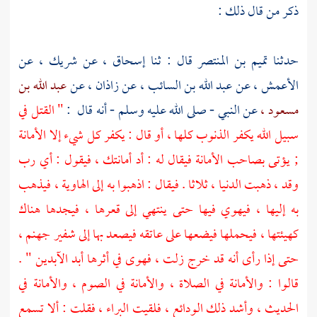
ذكر من قال ذلك :
حدثنا
تميم بن المنتصر
قال : ثنا
إسحاق ،
عن
شريك ،
عن
الأعمش ،
عن
عبد الله بن السائب ،
عن
زاذان ،
عن
عبد الله بن
مسعود ،
عن النبي - صلى الله عليه وسلم - أنه قال ‌ :
" القتل في
سبيل الله يكفر الذنوب كلها ، أو قال : يكفر كل شيء إلا الأمانة
; يؤتى بصاحب الأمانة فيقال له : أد أمانتك ، فيقول : أي رب
وقد ، ذهبت الدنيا ، ثلاثا . فيقال : اذهبوا به إلى الهاوية ، فيذهب
به إليها ، فيهوي فيها حتى ينتهي إلى قعرها ، فيجدها هناك
كهيئتها ، فيحملها فيضعها على عاتقه فيصعد بها إلى شفير جهنم ،
حتى إذا رأى أنه قد خرج زلت ، فهوى في أثرها أبد الآبدين " .
قالوا : والأمانة في الصلاة ، والأمانة في الصوم ، والأمانة في
الحديث ، وأشد ذلك الودائع ، فلقيت البراء ، فقلت : ألا تسمع