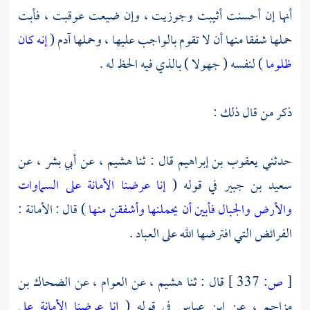
أنها إن أحسنت أثيبت وجوزيت ، وإن ضيعت عوقبت ، فأبت
حملها شفقا منها أن لا تقوم بالواجب عليها ، وحملها
آدم
(
إنه كان
ظلوما
) لنفسه ( جهولا ) بالذي فيه الحظ له .
ذكر من قال ذلك :
حدثني
يعقوب بن إبراهيم
قال : ثنا
هشيم ،
عن
أبي بشر ،
عن
سعيد بن جبير
في قوله (
إنا عرضنا الأمانة على السماوات
والأرض والجبال فأبين أن يحملنها وأشفقن منها
) قال : الأمانة :
الفرائض التي افترضها الله على العباد .
[
ص:
337 ]
قال : ثنا
هشيم ،
عن
العوام ،
عن
الضحاك بن
مزاحم ،
عن
ابن عباس
في قوله (
إنا عرضنا الأمانة على