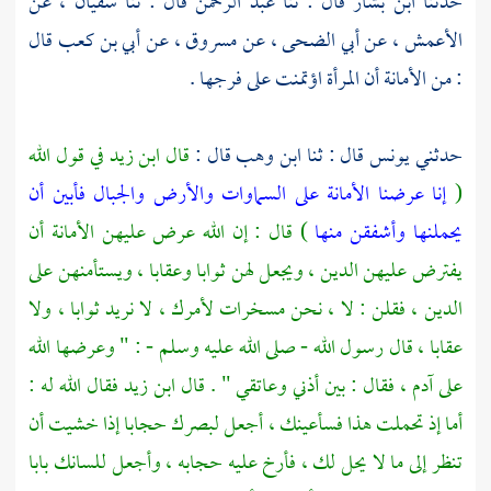
حدثنا
ابن بشار
قال : ثنا
عبد الرحمن
قال : ثنا
سفيان ،
عن
الأعمش ،
عن
أبي الضحى ،
عن
مسروق ،
عن
أبي بن كعب
قال
: من الأمانة أن المرأة اؤتمنت على فرجها .
حدثني
يونس
قال : ثنا
ابن وهب
قال :
قال
ابن زيد
في قول الله
(
إنا عرضنا الأمانة على السماوات والأرض والجبال فأبين أن
يحملنها وأشفقن منها
) قال : إن الله عرض عليهن الأمانة أن
يفترض عليهن الدين ، ويجعل لهن ثوابا وعقابا ، ويستأمنهن على
الدين ، فقلن : لا ، نحن مسخرات لأمرك ، لا نريد ثوابا ، ولا
عقابا ، قال رسول الله - صلى الله عليه وسلم - : " وعرضها الله
على
آدم ،
فقال : بين أذني وعاتقي " . قال
ابن زيد
فقال الله له :
أما إذ تحملت هذا فسأعينك ، أجعل لبصرك حجابا إذا خشيت أن
تنظر إلى ما لا يحل لك ، فأرخ عليه حجابه ، وأجعل للسانك بابا