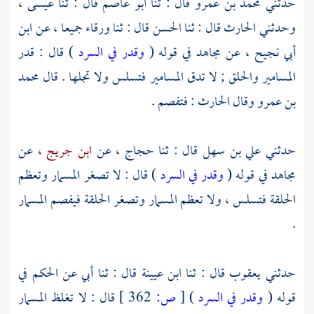
حدثني
محمد بن عمرو
قال : ثنا
أبو عاصم
قال : ثنا
عيسى ،
وحدثني
الحارث
قال : ثنا
الحسن
قال : ثنا
ورقاء
جميعا ، عن
ابن
أبي نجيح ،
عن
مجاهد
في قوله (
وقدر في السرد
) قال : قدر
المسامير والحلق ; لا تدق المسامير فتسلس ولا تجلها . قال
محمد
بن عمرو
وقال
الحارث
: فتفصم .
حدثني
علي بن سهل
قال : ثنا
حجاج ،
عن
ابن جريج ،
عن
مجاهد
في قوله (
وقدر في السرد
) قال : لا تصغر المسمار وتعظم
الحلقة فتسلس ، ولا تعظم المسمار وتصغر الحلقة فيفصم المسمار
.
حدثني
يعقوب
قال : ثنا
ابن عيينة
قال : ثنا أبي عن
الحكم
في
قوله (
وقدر في السرد
)
[
ص:
362 ]
قال : لا تغلظ المسمار