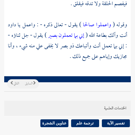
فيفصم الحلقة ولا تدقه فيقلق .
وقوله (
واعملوا صالحا
) يقول - تعالى ذكره - : واعمل يا داود
أنت وآلك بطاعة الله (
إني بما تعملون بصير
) يقول - جل ثناؤه -
: إني بما تعمل أنت وأتباعك ذو بصر لا يخفى علي منه شيء ، وأنا
مجازيك وإياهم على جميع ذلك .
السابق
التالي
الخدمات العلمية
تفسير الآية
ترجمة علم
عناوين الشجرة