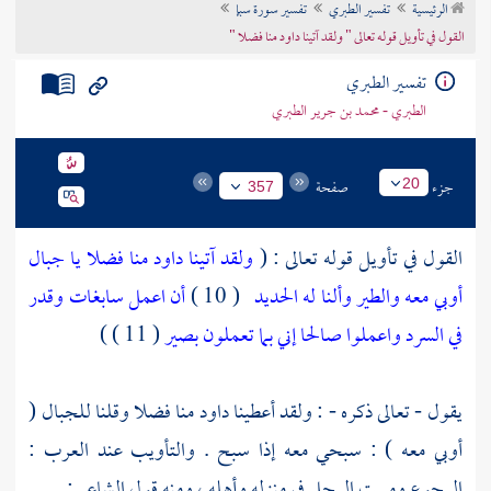
الرئيسية
تفسير الطبري
تفسير سورة سبإ
تراجم الأعلام
القول في تأويل قوله تعالى " ولقد آتينا داود منا فضلا "
تفسير الطبري
الطبري - محمد بن جرير الطبري
جزء
صفحة
20
357
القول في تأويل قوله تعالى : (
ولقد آتينا داود منا فضلا يا جبال
أوبي معه والطير وألنا له الحديد
( 10 )
أن اعمل سابغات وقدر
في السرد واعملوا صالحا إني بما تعملون بصير
( 11 ) )
يقول - تعالى ذكره - : ولقد أعطينا
داود
منا فضلا وقلنا للجبال (
أوبي معه ) : سبحي معه إذا سبح . والتأويب عند العرب :
الرجوع ومبيت الرجل في منزله وأهله ، ومنه قول الشاعر :