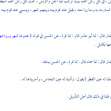
ن ، في كل ركن ألف بيت تركب فيه الجن والإنس ، تحت كل ركن ألف شيطان
فسارت به وساروا معه ، يقيل عند قوم بينه وبينهم شهر ، ويمسي عند قوم بينه
شار
قال : ثنا
أبو عامر
قال : ثنا
قرة ،
عن
الحسن
في قوله (
غدوها شهر ورواحه
ا بكابل .
شار
قال : ثنا
حماد
قال : ثنا
قرة ،
عن
الحسن
بمثله .
نا له عين القطر ) يقول : وأذبنا له عين النحاس ، وأجريناها له .
قلنا في ذلك قال أهل التأويل .