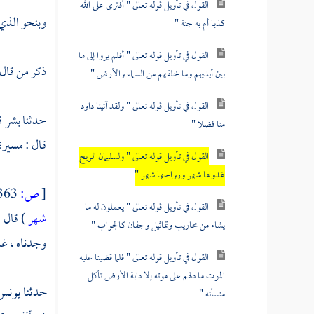
القول في تأويل قوله تعالى " أفترى على الله
وبنحو الذي 
كذبا أم به جنة "
القول في تأويل قوله تعالى " أفلم يروا إلى ما
ذكر من قال
بين أيديهم وما خلفهم من السماء والأرض "
القول في تأويل قوله تعالى " ولقد آتينا داود
حدثنا
بشر
ق
منا فضلا "
قال : مسيرة
القول في تأويل قوله تعالى " ولسليمان الريح
غدوها شهر ورواحها شهر "
[
ص:
363 ]
القول في تأويل قوله تعالى " يعملون له ما
شهر
) قال :
يشاء من محاريب وتماثيل وجفان كالجواب "
وجدناه ، غد
القول في تأويل قوله تعالى " فلما قضينا عليه
الموت ما دلهم على موته إلا دابة الأرض تأكل
حدثنا
يونس
منسأته "