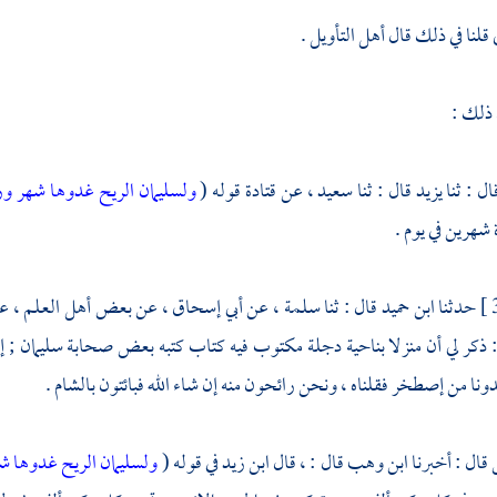
قلنا في ذلك قال أهل التأويل .
 ذلك :
ال : ثنا
يزيد
قال : ثنا
سعيد ،
عن
قتادة
قوله (
ولسليمان الريح غدوها شهر و
 شهرين في يوم .
حدثنا
ابن حميد
قال : ثنا
سلمة ،
عن
أبي إسحاق ،
عن بعض أهل العلم ، 
 ذكر لي أن منزلا بناحية
دجلة
مكتوب فيه كتاب كتبه بعض صحابة
سليمان ;
إ
ونا من إصطخر فقلناه ، ونحن رائحون منه إن شاء الله فبائتون
بالشام
.
قال : أخبرنا
ابن وهب
قال : ، قال
ابن زيد
في قوله (
ولسليمان الريح غدوها 