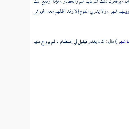
 ، يرفعون ذلك المركب هم والعصار ، فإذا ارتفع أتت
 وبينهم شهر ، ولا يدري القوم إلا وقد أظلهم معه الجيوش
ا شهر
) قال : كان يغدو فيقيل في إصطخر ، ثم يروح منها