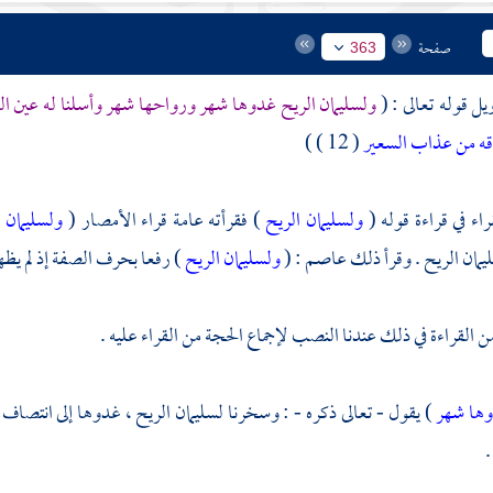
صفحة
363
يل قوله تعالى : (
ولسليمان الريح غدوها شهر ورواحها شهر وأسلنا له عين ا
ذقه من عذاب السعير
( 12 ) )
اء في قراءة قوله (
ولسليمان الريح
) فقرأته عامة قراء الأمصار (
ولسليمان 
يمان
الريح . وقرأ ذلك
عاصم
: (
ولسليمان الريح
) رفعا بحرف الصفة إذ لم يظه
القراءة في ذلك عندنا النصب لإجماع الحجة من القراء عليه .
ها شهر
) يقول - تعالى ذكره - : وسخرنا
لسليمان
الريح ، غدوها إلى انتصاف 