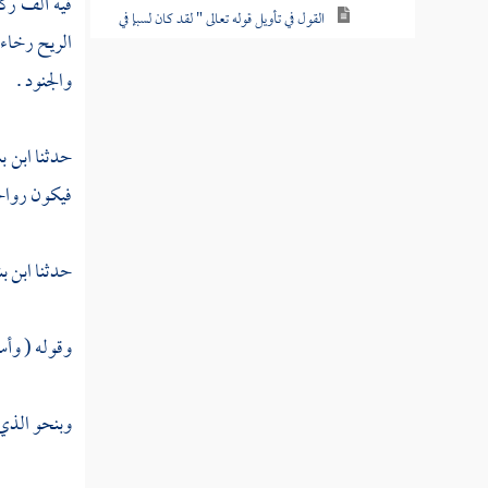
فيه ألف رك
القول في تأويل قوله تعالى " لقد كان لسبإ في
الريح رخاء 
مسكنهم آية "
والجنود .
القول في تأويل قوله تعالى " فأعرضوا
فأرسلنا عليهم سيل العرم "
حدثنا
ابن ب
القول في تأويل قوله تعالى " وجعلنا بينهم
فيكون رواحه
وبين القرى التي باركنا فيها قرى ظاهرة "
القول في تأويل قوله تعالى " فقالوا ربنا باعد
حدثنا
ابن ب
بين أسفارنا وظلموا أنفسهم "
القول في تأويل قوله تعالى " ولقد صدق
وقوله ( وأسل
عليهم إبليس ظنه فاتبعوه إلا فريقا من المؤمنين "
القول في تأويل قوله تعالى " وما كان له
وبنحو الذي 
عليهم من سلطان "