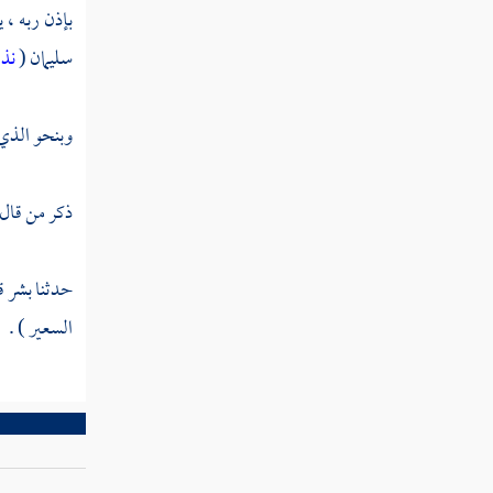
القول في تأويل قوله تعالى " ويقولون متى
بإذن ربه ، 
هذا الوعد إن كنتم صادقين "
سليمان
(
نذق
القول في تأويل قوله تعالى " وقال الذين
كفروا لن نؤمن بهذا القرآن ولا بالذي بين يديه "
وبنحو الذي 
القول في تأويل قوله تعالى " قال الذين
استكبروا للذين استضعفوا أنحن صددناكم عن
ذكر من قال
الهدى بعد إذ جاءكم "
القول في تأويل قوله تعالى " وقال الذين
حدثنا
بشر
ق
استضعفوا للذين استكبروا بل مكر الليل والنهار
السعير ) .
إذ تأمروننا أن نكفر بالله ونجعل له أندادا "
القول في تأويل قوله تعالى " وما أرسلنا في
قرية من نذير إلا قال مترفوها إنا بما أرسلتم به
كافرون "