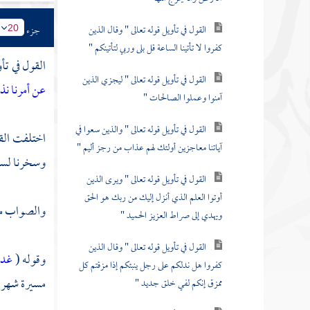
القول في تأويل قوله تعالى " وقال الذين
جزء
20
كفروا لا تأتينا الساعة قل بلى وربي لتأتينكم "
القول في تأو
القول في تأويل قوله تعالى " ليجزي الذين
عن أمرنا ن
آمنوا وعملوا الصالحات "
القول في تأويل قوله تعالى " والذين سعوا في
اختلفت القر
آياتنا معاجزين أولئك لهم عذاب من رجز أليم "
وسخرنا
لسل
القول في تأويل قوله تعالى " ويرى الذين
أوتوا العلم الذي أنزل إليك من ربك هو الحق
والصواب من 
ويهدي إلى صراط العزيز الحميد "
القول في تأويل قوله تعالى " وقال الذين
وقوله (
غدو
كفروا هل ندلكم على رجل ينبئكم إذا مزقتم كل
مسيرة شهر .
ممزق إنكم لفي خلق جديد "