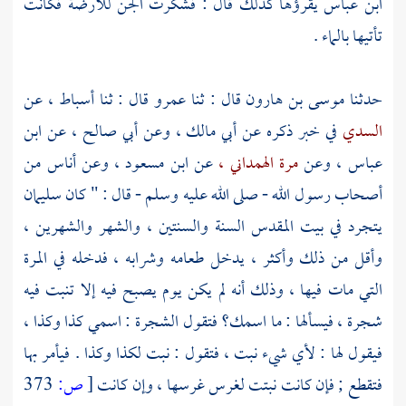
ابن عباس
يقرؤها كذلك قال : فشكرت الجن للأرضة فكانت
تأتيها بالماء .
حدثنا
موسى بن هارون
قال : ثنا
عمرو
قال : ثنا
أسباط ،
عن
السدي
في خبر ذكره عن
أبي مالك ،
وعن
أبي صالح ،
عن
ابن
عباس ،
وعن
مرة الهمداني ،
عن
ابن مسعود ،
وعن أناس من
أصحاب رسول الله - صلى الله عليه وسلم - قال : " كان
سليمان
يتجرد في بيت المقدس السنة والسنتين ، والشهر والشهرين ،
وأقل من ذلك وأكثر ، يدخل طعامه وشرابه ، فدخله في المرة
التي مات فيها ، وذلك أنه لم يكن يوم يصبح فيه إلا تنبت فيه
شجرة ، فيسألها : ما اسمك؟ فتقول الشجرة : اسمي كذا وكذا ،
فيقول لها : لأي شيء نبت ، فتقول : نبت لكذا وكذا . فيأمر بها
فتقطع ; فإن كانت نبتت لغرس غرسها ، وإن كانت
[
ص:
373