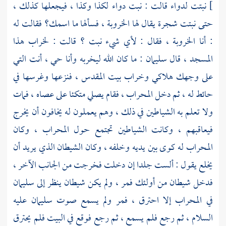
]
نبتت لدواء قالت : نبت دواء لكذا وكذا ، فيجعلها كذلك ،
حتى نبتت شجرة يقال لها الخروبة ، فسألها ما اسمك؟ فقالت له
: أنا الخروبة ، فقال : لأي شيء نبت ؟ قالت : لخراب هذا
المسجد ، قال
سليمان
: ما كان الله ليخربه وأنا حي ، أنت التي
على وجهك هلاكي وخراب
بيت المقدس ،
فنزعها وغرسها في
حائط له ، ثم دخل المحراب ، فقام يصلي متكئا على عصاه ، فمات
ولا تعلم به الشياطين في ذلك ، وهم يعملون له يخافون أن يخرج
فيعاقبهم ، وكانت الشياطين تجتمع حول المحراب ، وكان
المحراب له كوى بين يديه وخلفه ، وكان الشيطان الذي يريد أن
يخلع يقول : ألست جلدا إن دخلت فخرجت من الجانب الآخر ،
فدخل شيطان من أولئك فمر ، ولم يكن شيطان ينظر إلى
سليمان
في المحراب إلا احترق ، فمر ولم يسمع صوت
سليمان
عليه
السلام ، ثم رجع فلم يسمع ، ثم رجع فوقع في البيت فلم يحترق