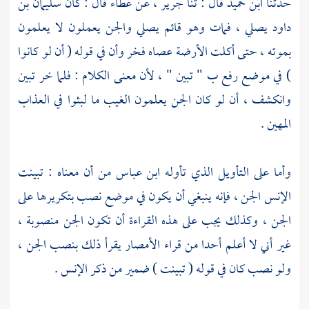
حدثنا
ابن حميد
قال : ثنا
جرير ،
عن
عطاء
قال : كان
سليمان بن
داود
يصلي ، فمات وهو قائم يصلي والجن يعملون لا يعلمون
بموته ، حتى أكلت الأرضة عصاه فخر وأن في قوله ( أن لو كانوا
) في موضع رفع ب " تبين " ، لأن معنى الكلام : فلما خر تبين
وانكشف ، أن لو كان الجن يعلمون الغيب ما لبثوا في العذاب
المهين .
وأما على التأويل الذي تأوله
ابن عباس
من أن معناه : تبينت
الإنس الجن ، فإنه ينبغي أن يكون في موضع نصب بتكريرها على
الجن ، وكذلك يجب على هذه القراءة أن تكون الجن منصوبة ،
غير أني لا أعلم أحدا من قراء الأمصار يقرأ ذلك بنصب الجن ،
ولو نصب كان في قوله ( تبينت ) ضمير من ذكر الإنس .