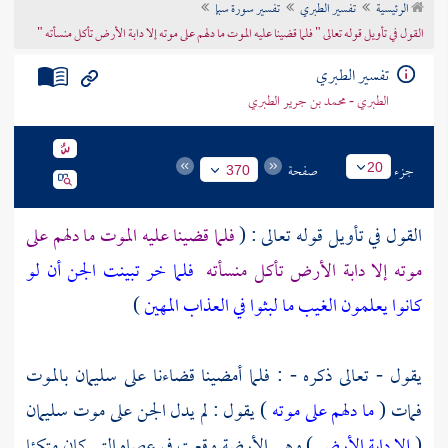
الرئيسية
تفسير الطبري
تفسير سورة سبإ
تراجم الأعلام
القول في تأويل قوله تعالى " فلما قضينا عليه الموت ما دلهم على موته إلا دابة الأرض تأكل منسأته "
تفسير الطبري
الطبري - محمد بن جرير الطبري
جزء
صفحة
20
370
القول في تأويل قوله تعالى : (
فلما قضينا عليه الموت ما دلهم على
موته إلا دابة الأرض تأكل منسأته
فلما خر تبينت الجن أن لو
كانوا يعلمون الغيب ما لبثوا في العذاب المهين
)
يقول - تعالى ذكره - : فلما أمضينا قضاءنا على
سليمان
بالموت
فمات (
ما دلهم على موته
) يقول : لم يدل الجن على موت
سليمان
(
إلا دابة الأرض
) وهي الأرضة وقعت في عصاه التي كان متكئا