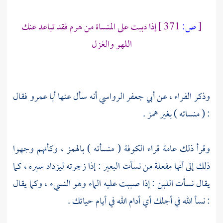
[
ص:
371 ]
إذا دببت على المنساة من هرم فقد تباعد عنك
اللهو والغزل
وذكر
الفراء ،
عن
أبي جعفر الرواسي
أنه سأل عنها
أبا عمرو
فقال
: ( منساته ) بغير همز .
وقرأ ذلك عامة
قراء الكوفة
( منسأته ) بالهمز ، وكأنهم وجهوا
ذلك إلى أنها مفعلة من نسأت البعير : إذا زجرته ليزداد سيره ، كما
يقال نسأت اللبن : إذا صببت عليه الماء وهو النسيء ، وكما يقال
: نسأ الله في أجلك أي أدام الله في أيام حياتك .