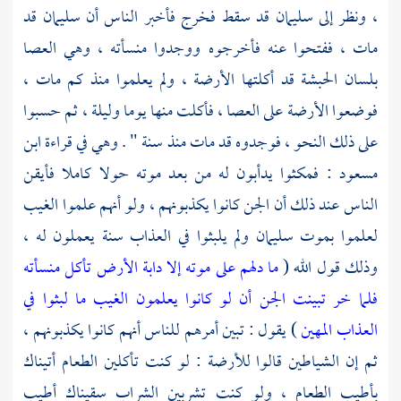
، ونظر إلى
سليمان
قد سقط فخرج فأخبر الناس أن
سليمان
قد
مات ، ففتحوا عنه فأخرجوه ووجدوا منسأته ، وهي العصا
بلسان الحبشة قد أكلتها الأرضة ، ولم يعلموا منذ كم مات ،
فوضعوا الأرضة على العصا ، فأكلت منها يوما وليلة ، ثم حسبوا
على ذلك النحو ، فوجدوه قد مات منذ سنة " . وهي في قراءة
ابن
مسعود
: فمكثوا يدأبون له من بعد موته حولا كاملا فأيقن
الناس عند ذلك أن الجن كانوا يكذبونهم ، ولو أنهم علموا الغيب
لعلموا بموت
سليمان
ولم يلبثوا في العذاب سنة يعملون له ،
وذلك قول الله (
ما دلهم على موته إلا دابة الأرض تأكل منسأته
فلما خر تبينت الجن أن لو كانوا يعلمون الغيب ما لبثوا في
العذاب المهين
) يقول : تبين أمرهم للناس أنهم كانوا يكذبونهم ،
ثم إن الشياطين قالوا للأرضة : لو كنت تأكلين الطعام أتيناك
بأطيب الطعام ، ولو كنت تشربين الشراب سقيناك أطيب