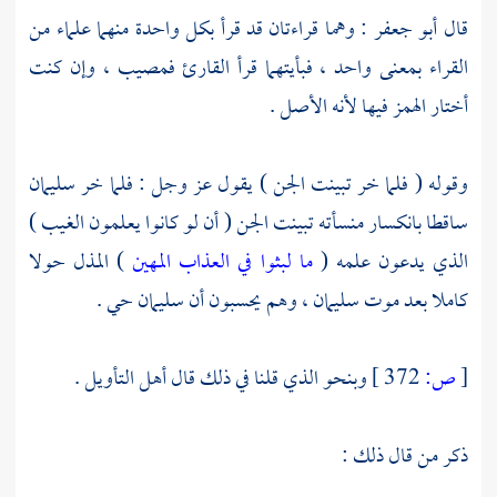
قال
أبو جعفر
: وهما قراءتان قد قرأ بكل واحدة منهما علماء من
القراء بمعنى واحد ، فبأيتهما قرأ القارئ فمصيب ، وإن كنت
أختار الهمز فيها لأنه الأصل .
وقوله ( فلما خر تبينت الجن ) يقول عز وجل : فلما خر
سليمان
ساقطا بانكسار منسأته تبينت الجن ( أن لو كانوا يعلمون الغيب )
الذي يدعون علمه (
ما لبثوا في العذاب المهين
) المذل حولا
كاملا بعد موت
سليمان ،
وهم يحسبون أن
سليمان
حي .
[
ص:
372 ]
وبنحو الذي قلنا في ذلك قال أهل التأويل .
ذكر من قال ذلك :