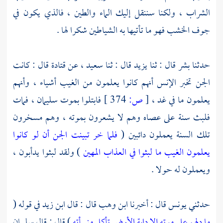
الشراب ، ولكنا سننقل إليك الماء والطين ، فالذي يكون في
جوف الخشب فهو ما تأتيها به الشياطين شكرا لها .
حدثنا
بشر
قال : ثنا
يزيد
قال : ثنا
سعيد ،
عن
قتادة
قال : كانت
الجن تخبر الإنس أنهم كانوا يعلمون من الغيب أشياء ، وأنهم
يعلمون ما في غد ،
[
ص:
374 ]
فابتلوا بموت
سليمان ،
فمات
فلبث سنة على عصاه وهم لا يشعرون بموته ، وهم مسخرون
تلك السنة يعملون دائبين (
فلما خر تبينت الجن أن لو كانوا
يعلمون الغيب ما لبثوا في العذاب المهين
) ولقد لبثوا يدأبون ،
ويعملون له حولا .
حدثني
يونس
قال : أخبرنا
ابن وهب
قال : قال
ابن زيد
في قوله (
ما دلهم على موته إلا دابة الأرض تأكل منسأته
) قال : قال سليمان