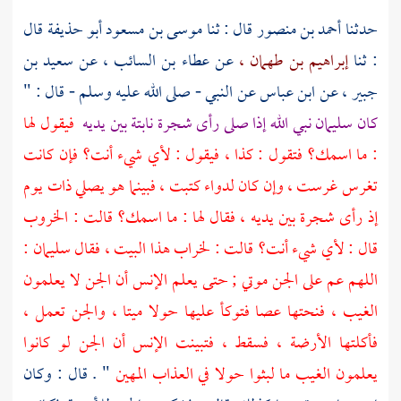
حدثنا
أحمد بن منصور
قال : ثنا
موسى بن مسعود أبو حذيفة
قال
: ثنا
إبراهيم بن طهمان ،
عن
عطاء بن السائب ،
عن
سعيد بن
جبير ،
عن
ابن عباس
عن النبي - صلى الله عليه وسلم - قال : "
كان
سليمان
نبي الله إذا صلى رأى شجرة نابتة بين يديه
فيقول لها
: ما اسمك؟ فتقول : كذا ، فيقول : لأي شيء أنت؟ فإن كانت
تغرس غرست ، وإن كان لدواء كتبت ، فبينما هو يصلي ذات يوم
إذ رأى شجرة بين يديه ، فقال لها : ما اسمك؟ قالت : الخروب
قال : لأي شيء أنت؟ قالت : لخراب هذا البيت ، فقال
سليمان
:
اللهم عم على الجن موتي ; حتى يعلم الإنس أن الجن لا يعلمون
الغيب ، فنحتها عصا فتوكأ عليها حولا ميتا ، والجن تعمل ،
فأكلتها الأرضة ، فسقط ، فتبينت الإنس أن الجن لو كانوا
يعلمون الغيب ما لبثوا حولا في العذاب المهين
" . قال : وكان