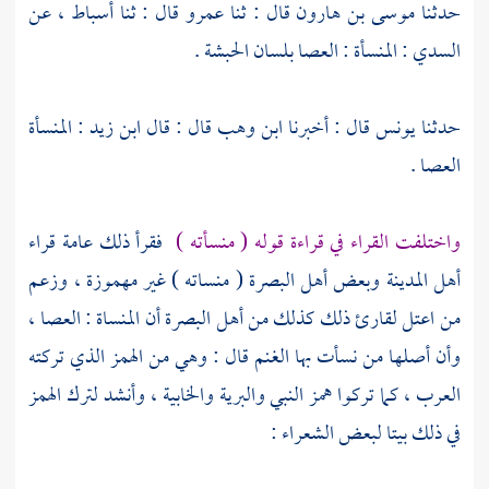
حدثنا
موسى بن هارون
قال : ثنا
عمرو
قال : ثنا
أسباط ،
عن
السدي : المنسأة : العصا بلسان الحبشة .
حدثنا
يونس
قال : أخبرنا
ابن وهب
قال : قال
ابن زيد :
المنسأة
العصا .
واختلفت القراء في قراءة قوله ( منسأته )
فقرأ ذلك عامة قراء
أهل المدينة
وبعض
أهل البصرة
( منساته ) غير مهموزة ، وزعم
من اعتل لقارئ ذلك كذلك من
أهل البصرة
أن المنساة : العصا ،
وأن أصلها من نسأت بها الغنم قال : وهي من الهمز الذي تركته
العرب ، كما تركوا همز النبي والبرية والخابية ، وأنشد لترك الهمز
في ذلك بيتا لبعض الشعراء :