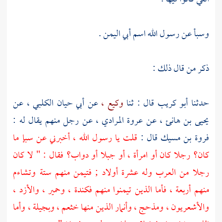
وسبأ
عن رسول الله اسم
أبي اليمن
.
ذكر من قال ذلك :
حدثنا
أبو كريب
قال : ثنا
وكيع ،
عن
أبي حيان الكلبي ،
عن
يحيى بن هانئ ،
عن
عروة المرادي ،
عن رجل منهم يقال له :
فروة بن مسيك
قال :
قلت يا رسول الله ، أخبرني عن
سبإ
ما
كان؟ رجلا كان أو امرأة ، أو جبلا أو دواب؟ فقال : " لا كان
رجلا من العرب وله عشرة أولاد ; فتيمن منهم ستة وتشاءم
منهم أربعة ، فأما الذين تيمنوا منهم
فكندة ،
وحمير ،
والأزد ،
والأشعريون ،
ومذحج ،
وأنمار
الذين منها
خثعم ،
وبجيلة ،
وأما