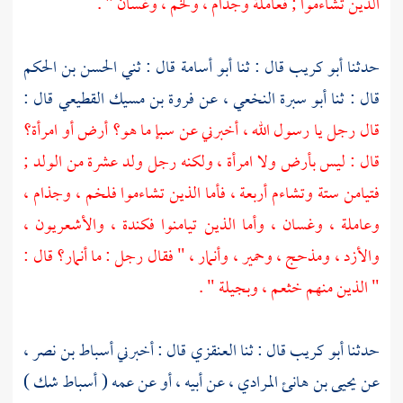
الذين تشاءموا ;
فعاملة
وجذام ،
ولخم ،
وغسان
" .
حدثنا
أبو كريب
قال : ثنا
أبو أسامة
قال : ثني
الحسن بن الحكم
قال : ثنا
أبو سبرة النخعي ،
عن
فروة بن مسيك القطيعي
قال :
قال رجل يا رسول الله ، أخبرني عن
سبإ
ما هو؟ أرض أو امرأة؟
قال : ليس بأرض ولا امرأة ، ولكنه رجل ولد عشرة من الولد ;
فتيامن ستة وتشاءم أربعة ، فأما الذين تشاءموا
فلخم ،
وجذام ،
وعاملة ،
وغسان ،
وأما الذين تيامنوا
فكندة ،
والأشعريون ،
والأزد ،
ومذحج ،
وحمير ،
وأنمار ،
" فقال رجل : ما
أنمار؟
قال :
" الذين منهم
خثعم ،
وبجيلة
" .
حدثنا
أبو كريب
قال : ثنا
العنقزي
قال : أخبرني
أسباط بن نصر ،
عن
يحيى بن هانئ المرادي ،
عن أبيه ، أو عن عمه ( أسباط شك )