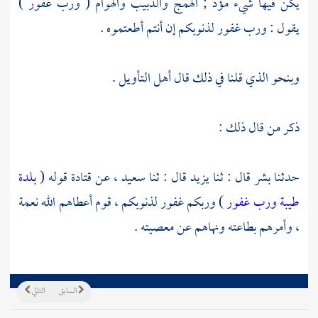
يكن فيها شيء مؤذ ; الهمج والدبيب والهوام ( ورب غفور )
يقول : ورب غفور لذنوبكم إن أنتم أطعتموه .
وبنحو الذي قلنا في ذلك قال أهل التأويل .
ذكر من قال ذلك :
حدثنا
بشر
قال : ثنا
يزيد
قال : ثنا
سعيد ،
عن
قتادة
قوله (
بلدة
طيبة ورب غفور
) وربكم غفور لذنوبكم ، قوم أعطاهم الله نعمة
، وأمرهم بطاعته ونهاهم عن معصيته .
السابق
التالي