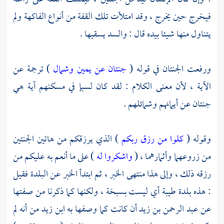
فيخرج حين يخرج ، وقد امتلأت تلك القفة من أنواع الفاكهة ولم
يتناول منها شيئا بيده قال : والسد يسقيها .
ورفعت الجنتان في قوله (
جنتان عن يمين وشمال
) ترجمة عن
الآية ، لأن معنى الكلام : لقد كان
لسبإ
في مسكنهم آية هي
جنتان عن أيمانهم وشمائلهم .
وقوله (
كلوا من رزق ربكم
) الذي يرزقكم من هاتين الجنتين
من زروعهما وأثمارهما ، (
واشكروا له
) على ما أنعم به عليكم من
رزقه ذلك ، وإلى هذا منتهى الخبر ، ثم ابتدأ الخبر عن البلدة فقيل
: هذه بلدة طيبة أي ليست بسبخة ، ولكنها كما ذكرنا من صفتها
عن
عبد الرحمن بن زيد
أن كانت كما وصفها به
ابن زيد
من أنه لم