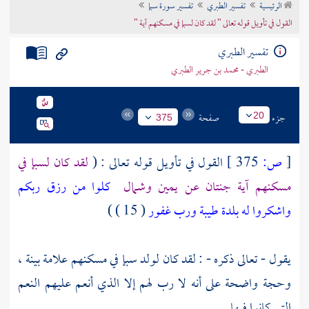
الرئيسية
تفسير الطبري
تفسير سورة سبإ
تراجم الأعلام
القول في تأويل قوله تعالى " لقد كان لسبإ في مسكنهم آية "
تفسير الطبري
الطبري - محمد بن جرير الطبري
جزء
صفحة
20
375
[
ص:
375 ]
القول في تأويل قوله تعالى : (
لقد كان لسبإ في
مسكنهم آية جنتان عن يمين وشمال
كلوا من رزق ربكم
واشكروا له بلدة طيبة ورب غفور
( 15 ) )
يقول - تعالى ذكره - : لقد كان لولد
سبإ
في مسكنهم علامة بينة ،
وحجة واضحة على أنه لا رب لهم إلا الذي أنعم عليهم النعم
التي كانوا فيها .