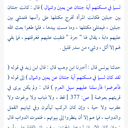
لسبإ في مسكنهم آية جنتان عن يمين وشمال
) قال : كانت جنتان
بين جبلين فكانت المرأة تخرج مكتلها على رأسها فتمشي بين
جبلين ، فيمتلئ مكتلها ، وما مست بيدها ، فلما طغوا بعث الله
عليهم دابة ، يقال لها " جرذ " فنقبت عليهم فغرقتهم ، فما بقي
لهم إلا أثل ، وشيء من سدر قليل .
حدثنا
يونس
قال : أخبرنا
ابن وهب
قال : قال
ابن زيد
في قوله (
لقد كان لسبإ في مسكنهم آية جنتان عن يمين وشمال
) إلى قوله (
فأعرضوا فأرسلنا عليهم سيل العرم
) قال : ولم يكن يرى في
قريتهم بعوضة
[
ص:
377 ]
قط ، ولا ذباب ولا برغوث ولا
عقرب ولا حية ، وإن كان الركب ليأتون وفي ثيابهم القمل
والدواب ، فما هم إلا أن ينظروا إلى بيوتهم ، فتموت الدواب قال
: وإن كان الإنسان ليدخل الجنتين ، فيمسك القفة على رأسه