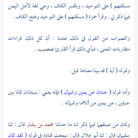
مسكنهم ) على التوحيد ، وبكسر الكاف ، وهي لغة
لأهل
اليمن
فيما ذكر لي . وقرأ
حمزة
( مسكنهم ) على التوحيد وفتح الكاف .
والصواب من القول في ذلك عندنا : أن كل ذلك قراءات
متقاربات المعنى ، فبأي ذلك قرأ القارئ فمصيب .
وقوله ( آية ) قد بينا معناها قبل .
وأما قوله (
جنتان عن يمين وشمال
) فإنه يعني : بستانان كانا بين
جبلين ، عن يمين من أتاهما وشماله .
وكان من صنفهما فيما ذكر لنا ما حدثنا
محمد بن بشار
قال : ثنا
سليمان
قال : ثنا
أبو هلال
قال : سمعت
قتادة
في قوله (
لقد كان