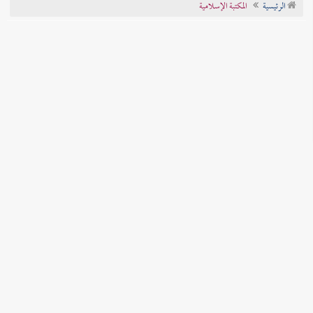
الرئيسية
المكتبة الإسلامية
تراجم الأعلام