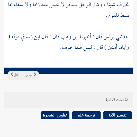
تخترف شيئا ، وكان الرجل يسافر لا يحمل معه زادا ولا سقاء مما
بسط للقوم .
حدثني
يونس
قال : أخبرنا
ابن وهب
قال : قال
ابن زيد
في قوله (
وأياما آمنين ) قال : ليس فيها خوف .
السابق
التالي
الخدمات العلمية
تفسير الآية
ترجمة علم
عناوين الشجرة