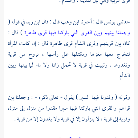
قرى عربية وهي بين
المدينة ،
والشأم
.
حدثني
يونس
قال : أخبرنا
ابن وهب
قال : قال
ابن زيد
في قوله (
وجعلنا بينهم وبين القرى التي باركنا فيها قرى ظاهرة
) قال :
كان بين قريتهم وقرى
الشأم
قرى ظاهرة قال : إن كانت المرأة
لتخرج معها مغزلها ومكتلها على رأسها ، تروح من قرية
وتغدوها ، وتبيت في قرية لا تحمل زادا ولا ماء لما بينها وبين
الشأم
.
وقوله ( وقدرنا فيها السير ) يقول - تعالى ذكره - : وجعلنا بين
قراهم والقرى التي باركنا فيها سيرا مقدرا من منزل إلى منزل
وقرية إلى قرية ، لا ينزلون إلا في قرية ولا يغدون إلا من قرية .