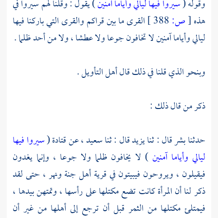
وقوله (
سيروا فيها ليالي وأياما آمنين
) يقول : وقلنا لهم سيروا في
هذه
[
ص:
388 ]
القرى ما بين قراكم والقرى التي باركنا فيها
ليالي وأياما آمنين لا تخافون جوعا ولا عطشا ، ولا من أحد ظلما .
وبنحو الذي قلنا في ذلك قال أهل التأويل .
ذكر من قال ذلك :
حدثنا
بشر
قال : ثنا
يزيد
قال : ثنا
سعيد ،
عن
قتادة
(
سيروا فيها
ليالي وأياما آمنين
) لا يخافون ظلما ولا جوعا ، وإنما يغدون
فيقيلون ، ويروحون فيبيتون في قرية أهل جنة ونهر ، حتى لقد
ذكر لنا أن المرأة كانت تضع مكتلها على رأسها ، وتمتهن بيدها ،
فيمتلئ مكتلها من الثمر قبل أن ترجع إلى أهلها من غير أن