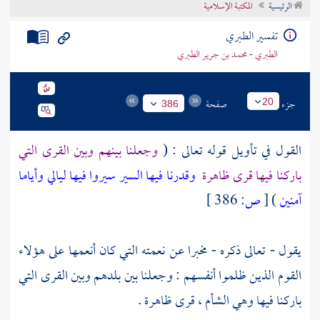
الرئيسية
المكتبة الإسلامية
تراجم الأعلام
تفسير الطبري
الطبري - محمد بن جرير الطبري
جزء
صفحة
20
386
القول في تأويل قوله تعالى : (
وجعلنا بينهم وبين القرى التي
باركنا فيها قرى ظاهرة
وقدرنا فيها السير سيروا فيها ليالي وأياما
آمنين
)
[
ص:
386 ]
يقول - تعالى ذكره - مخبرا عن نعمته التي كان أنعمها على هؤلاء
القوم الذين ظلموا أنفسهم : وجعلنا بين بلدهم وبين القرى التي
باركنا فيها وهي الشأم ، قرى ظاهرة .