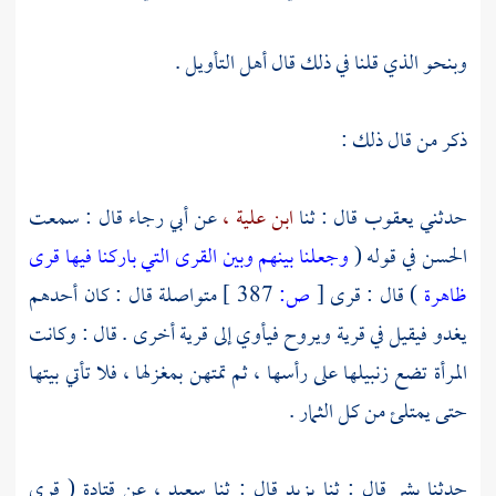
وبنحو الذي قلنا في ذلك قال أهل التأويل .
ذكر من قال ذلك :
حدثني
يعقوب
قال : ثنا
ابن علية ،
عن
أبي رجاء
قال : سمعت
الحسن
في قوله (
وجعلنا بينهم وبين القرى التي باركنا فيها قرى
ظاهرة
) قال : قرى
[
ص:
387 ]
متواصلة قال : كان أحدهم
يغدو فيقيل في قرية ويروح فيأوي إلى قرية أخرى . قال : وكانت
المرأة تضع زنبيلها على رأسها ، ثم تمتهن بمغزلها ، فلا تأتي بيتها
حتى يمتلئ من كل الثمار .
حدثنا
بشر
قال : ثنا
يزيد
قال : ثنا
سعيد ،
عن
قتادة
( قرى