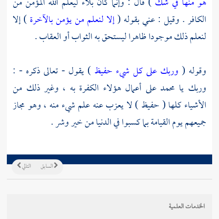
هو منها في شك
) قال : وإنما كان بلاء ليعلم الله المؤمن من
الكافر . وقيل : عني بقوله (
إلا لنعلم من يؤمن بالآخرة
) إلا
لنعلم ذلك موجودا ظاهرا ليستحق به الثواب أو العقاب .
وقوله (
وربك على كل شيء حفيظ
) يقول - تعالى ذكره - :
وربك يا
محمد
على أعمال هؤلاء الكفرة به ، وغير ذلك من
الأشياء كلها ( حفيظ ) لا يعزب عنه علم شيء منه ، وهو مجاز
جميعهم يوم القيامة بما كسبوا في الدنيا من خير وشر .
السابق
التالي
الخدمات العلمية