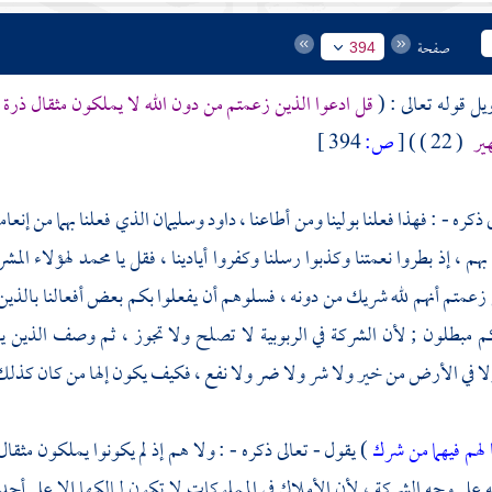
صفحة
394
يل قوله تعالى : (
قل ادعوا الذين زعمتم من دون الله لا يملكون مثقال ذرة ف
ير
( 22 ) )
[
ص:
394 ]
 ذكره - : فهذا فعلنا بولينا ومن أطاعنا ،
داود
وسليمان
الذي فعلنا بهما من إنعامن
بهم ، إذ بطروا نعمتنا وكذبوا رسلنا وكفروا أيادينا ، فقل يا
محمد
لهؤلاء المش
 زعمتم أنهم لله شريك من دونه ، فسلوهم أن يفعلوا بكم بعض أفعالنا بالذين 
م مبطلون ; لأن الشركة في الربوبية لا تصلح ولا تجوز ، ثم وصف الذين يد
ا في الأرض من خير ولا شر ولا ضر ولا نفع ، فكيف يكون إلها من كان كذلك
 لهم فيهما من شرك
) يقول - تعالى ذكره - : ولا هم إذ لم يكونوا يملكون مثق
ه على وجه الشركة ، لأن الأملاك في المملوكات لا تكون لمالكها إلا على أحد 