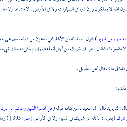
ن الله لا يملكون وزن ذرة في السماوات ولا في الأرض ، لا مشاعا ولا مق
 له منهم من ظهير
) يقول : وما لله من الآلهة التي يدعون من دونه معين على 
لا مقسوما ، فيقال : هو لك شريك من أجل أنه أعان وإن لم يكن له ملك شيء من
قلنا فى ذلك قال أهل التأويل .
 ذلك :
ال : ثنا
يزيد
قال : ثنا
سعيد ،
عن
قتادة
قوله (
قل ادعوا الذين زعمتم من دون ا
ن شرك
) يقول : ما لله من شريك في السماء ولا في الأرض
[
ص:
395 ]
( وما