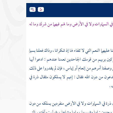
ي السماوات ولا في الأرض وما لهم فيهما من شرك وما له
ا عليهما النعم التي لا كفاء لها إذ شكرانا ، وذاك فعلنا بسبإ
ركين بربهم من قومك الجاحدين نعمنا عندهم : ادعوا أيها
وصفنا أمرهم من إنعام أو إياس ، فإن لم يقدروا على ذلك
عون من دون الله فقال : إنهم لا يملكون مثقال ذرة في
 .
ال ذرة في السماوات ولا في الأرض منفردين بملكه من دون
وجهين : إما مقسوما ، وإما مشاعا ، يقول : وآلهتهم التي