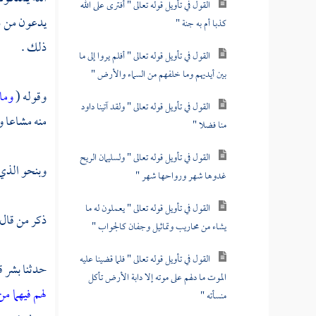
القول في تأويل قوله تعالى " أفترى على الله
يدعون من دو
كذبا أم به جنة "
ذلك .
القول في تأويل قوله تعالى " أفلم يروا إلى ما
بين أيديهم وما خلفهم من السماء والأرض "
وقوله (
وما
القول في تأويل قوله تعالى " ولقد آتينا داود
منه مشاعا و
منا فضلا "
القول في تأويل قوله تعالى " ولسليمان الريح
وبنحو الذي 
غدوها شهر ورواحها شهر "
القول في تأويل قوله تعالى " يعملون له ما
ذكر من قال
يشاء من محاريب وتماثيل وجفان كالجواب "
القول في تأويل قوله تعالى " فلما قضينا عليه
حدثنا
بشر
ق
الموت ما دلهم على موته إلا دابة الأرض تأكل
لهم فيهما م
منسأته "