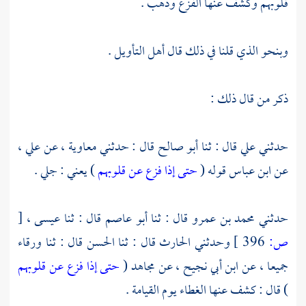
قلوبهم وكشف عنها الفزع وذهب .
وبنحو الذي قلنا في ذلك قال أهل التأويل .
ذكر من قال ذلك :
حدثني
علي
قال : ثنا
أبو صالح
قال : حدثني
معاوية ،
عن
علي ،
عن
ابن عباس
قوله (
حتى إذا فزع عن قلوبهم
) يعني : جلي .
حدثني
محمد بن عمرو
قال : ثنا
أبو عاصم
قال : ثنا
عيسى ،
[
ص:
396 ]
وحدثني
الحارث
قال : ثنا
الحسن
قال : ثنا
ورقاء
جميعا ، عن
ابن أبي نجيح ،
عن
مجاهد
(
حتى إذا فزع عن قلوبهم
) قال : كشف عنها الغطاء يوم القيامة .