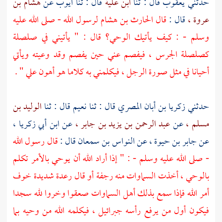
حدثني
يعقوب
قال : ثنا
ابن علية
قال : ثنا
أيوب
عن
هشام بن
عروة ،
قال :
قال
الحارث بن هشام
لرسول الله - صلى الله عليه
وسلم - : كيف يأتيك الوحي؟ قال : " يأتيني في صلصلة
كصلصلة الجرس ، فيفصم عني حين يفصم وقد وعيته ويأتي
أحيانا في مثل صورة الرجل ، فيكلمني به كلاما هو أهون علي " .
حدثني
زكريا بن أبان المصري
قال : ثنا
نعيم
قال : ثنا
الوليد بن
مسلم ،
عن
عبد الرحمن بن يزيد بن جابر ،
عن
ابن أبي زكريا ،
عن
جابر بن حيوة ،
عن
النواس بن سمعان
قال :
قال رسول الله
- صلى الله عليه وسلم - : " إذا أراد الله أن يوحي بالأمر تكلم
بالوحي ، أخذت السماوات منه رجفة أو قال رعدة شديدة خوف
أمر الله فإذا سمع بذلك أهل السماوات صعقوا وخروا لله سجدا
فيكون أول من يرفع رأسه جبرائيل ، فيكلمه الله من وحيه بما