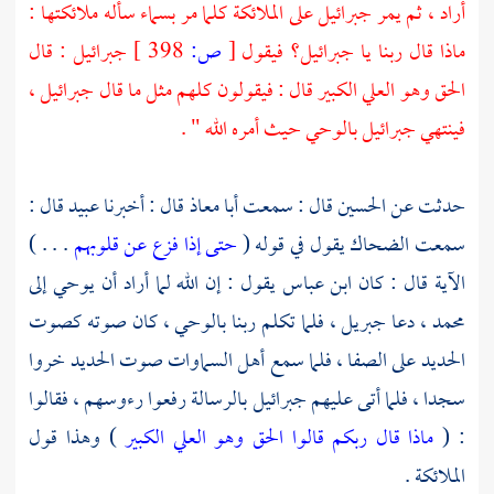
أراد ، ثم يمر
جبرائيل
على الملائكة كلما مر بسماء سأله ملائكتها :
ماذا قال ربنا يا
جبرائيل؟
فيقول
[
ص:
398 ]
جبرائيل
: قال
الحق وهو العلي الكبير قال : فيقولون كلهم مثل ما قال جبرائيل ،
فينتهي جبرائيل بالوحي حيث أمره الله " .
حدثت عن
الحسين
قال : سمعت
أبا معاذ
قال : أخبرنا
عبيد
قال :
سمعت
الضحاك
يقول في قوله (
حتى إذا فزع عن قلوبهم
. . . )
الآية قال : كان
ابن عباس
يقول : إن الله لما أراد أن يوحي إلى
محمد ،
دعا
جبريل ،
فلما تكلم ربنا بالوحي ، كان صوته كصوت
الحديد على الصفا ، فلما سمع أهل السماوات صوت الحديد خروا
سجدا ، فلما أتى عليهم
جبرائيل
بالرسالة رفعوا رءوسهم ، فقالوا
: (
ماذا قال ربكم قالوا الحق وهو العلي الكبير
) وهذا قول
الملائكة .