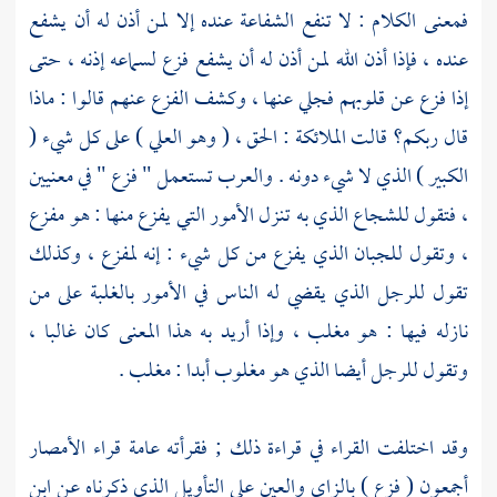
فمعنى الكلام : لا تنفع الشفاعة عنده إلا لمن أذن له أن يشفع
عنده ، فإذا أذن الله لمن أذن له أن يشفع فزع لسماعه إذنه ، حتى
إذا فزع عن قلوبهم فجلي عنها ، وكشف الفزع عنهم قالوا : ماذا
قال ربكم؟ قالت الملائكة : الحق ، ( وهو العلي ) على كل شيء (
الكبير ) الذي لا شيء دونه . والعرب تستعمل " فزع " في معنيين
، فتقول للشجاع الذي به تنزل الأمور التي يفزع منها : هو مفزع
، وتقول للجبان الذي يفزع من كل شيء : إنه لمفزع ، وكذلك
تقول للرجل الذي يقضي له الناس في الأمور بالغلبة على من
نازله فيها : هو مغلب ، وإذا أريد به هذا المعنى كان غالبا ،
وتقول للرجل أيضا الذي هو مغلوب أبدا : مغلب .
وقد اختلفت القراء في قراءة ذلك ; فقرأته عامة قراء الأمصار
أجمعون ( فزع ) بالزاي والعين على التأويل الذي ذكرناه عن
ابن