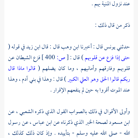
عند نزول المنية بهم .
ذكر من قال ذلك :
حدثني
يونس
قال : أخبرنا
ابن وهب
قال : قال
ابن زيد
في قوله (
حتى إذا فزع عن قلوبهم
) قال :
[
ص:
400 ]
فزع الشيطان عن
قلوبهم وفارقهم وأمانيهم ، وما كان يضلهم (
قالوا ماذا قال
ربكم قالوا الحق وهو العلي الكبير
) قال : وهذا في بني آدم ، وهذا
عند الموت أقروا به حين لم ينفعهم الإقرار .
وأولى الأقوال في ذلك بالصواب القول الذي ذكره
الشعبي ،
عن
ابن مسعود
لصحة الخبر الذي ذكرناه عن
ابن عباس ،
عن رسول
الله - صلى الله عليه وسلم - بتأييده . وإذ كان ذلك كذلك ،