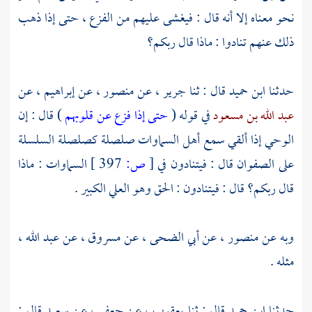
نحو معناه إلا أنه قال : فيغشى عليهم من الفزع ، حتى إذا ذهب
ذلك عنهم تنادوا : ماذا قال ربكم؟
حدثنا
ابن حميد
قال : ثنا
جرير ،
عن
منصور ،
عن
إبراهيم ،
عن
عبد الله بن مسعود
في قوله (
حتى إذا فزع عن قلوبهم
) قال : إن
الوحي إذا ألقي سمع أهل السماوات صلصلة كصلصلة السلسلة
على الصفوان قال : فيتنادون في
[
ص:
397 ]
السماوات : ماذا
قال ربكم؟ قال : فيتنادون : الحق وهو العلي الكبير .
وبه عن
منصور ،
عن
أبي الضحى ،
عن
مسروق ،
عن
عبد الله ،
مثله .
حدثنا
ابن حميد
قال : ثنا
يعقوب ،
عن
جعفر ،
عن سعيد قال :