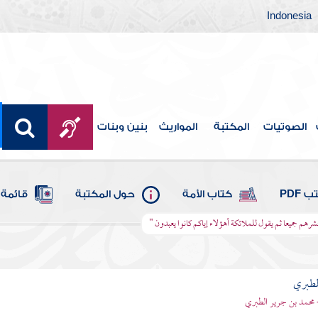
Indonesia
الصوتيات
المكتبة
المواريث
بنين وبنات
 PDF
كتاب الأمة
حول المكتبة
قائمة 
حشرهم جميعا ثم يقول للملائكة أهؤلاء إياكم كانوا يعبدون "
لطبري
 محمد بن جرير الطبري