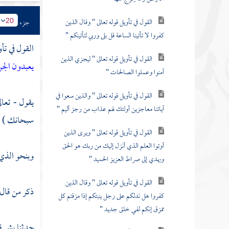
القول في تأويل قوله تعالى " وقال الذين
جزء
20
كفروا لا تأتينا الساعة قل بلى وربي لتأتينكم "
القول في تأو
القول في تأويل قوله تعالى " ليجزي الذين
يعبدون الجن
آمنوا وعملوا الصالحات "
القول في تأويل قوله تعالى " والذين سعوا في
يقول - تعال
آياتنا معاجزين أولئك لهم عذاب من رجز أليم "
سبحانك ) ربن
القول في تأويل قوله تعالى " ويرى الذين
أوتوا العلم الذي أنزل إليك من ربك هو الحق
وبنحو الذي 
ويهدي إلى صراط العزيز الحميد "
القول في تأويل قوله تعالى " وقال الذين
ذكر من قال
كفروا هل ندلكم على رجل ينبئكم إذا مزقتم كل
ممزق إنكم لفي خلق جديد "
حدثنا
بشر
ق