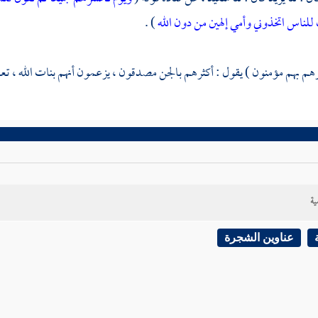
للناس اتخذوني وأمي إلهين من دون الله
) .
هم بهم مؤمنون ) يقول : أكثرهم بالجن مصدقون ، يزعمون أنهم بنات الله ، تعالى 
ية
عناوين الشجرة