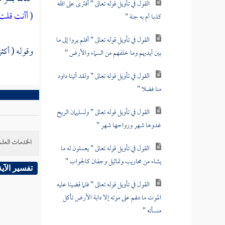
القول في تأويل قوله تعالى " أفترى على الله
(
أأنت قلت 
كذبا أم به جنة "
القول في تأويل قوله تعالى " أفلم يروا إلى ما
وقوله ( أكثر
بين أيديهم وما خلفهم من السماء والأرض "
القول في تأويل قوله تعالى " ولقد آتينا داود
منا فضلا "
القول في تأويل قوله تعالى " ولسليمان الريح
غدوها شهر ورواحها شهر "
الخدمات العلم
القول في تأويل قوله تعالى " يعملون له ما
يشاء من محاريب وتماثيل وجفان كالجواب "
تفسير الآية
القول في تأويل قوله تعالى " فلما قضينا عليه
الموت ما دلهم على موته إلا دابة الأرض تأكل
منسأته "