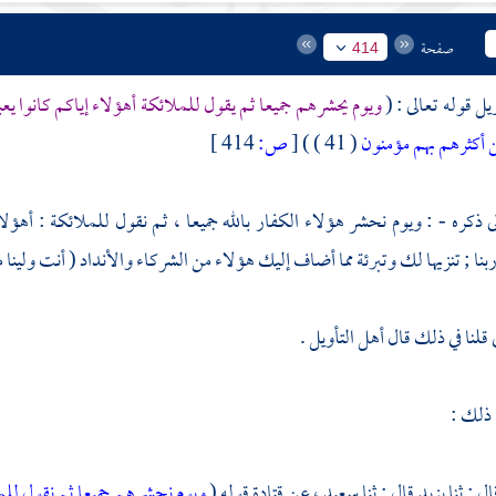
صفحة
414
يل قوله تعالى : (
ويوم يحشرهم جميعا ثم يقول للملائكة أهؤلاء إياكم كانوا ي
 أكثرهم بهم مؤمنون
( 41 ) )
[
ص:
414 ]
ى ذكره - : ويوم نحشر هؤلاء الكفار بالله جميعا ، ثم نقول للملائكة : أهؤلاء
ا ; تنزيها لك وتبرئة مما أضاف إليك هؤلاء من الشركاء والأنداد ( أنت ولينا م
قلنا في ذلك قال أهل التأويل .
 ذلك :
ال : ثنا
يزيد
قال : ثنا
سعيد ،
عن
قتادة
قوله (
ويوم نحشرهم جميعا ثم نقول للمل