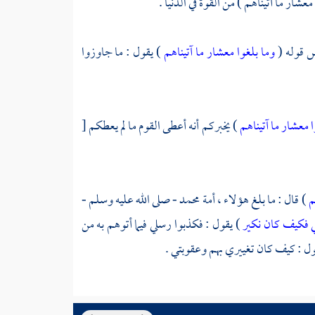
معشار ما آتيناهم ) من القوة في الدنيا .
اس
قوله (
وما بلغوا معشار ما آتيناهم
) يقول : ما جاوزوا
 معشار ما آتيناهم
) يخبركم أنه أعطى القوم ما لم يعطكم
[
هم
) قال : ما بلغ هؤلاء ، أمة
محمد
- صلى الله عليه وسلم -
ي فكيف كان نكير
) يقول : فكذبوا رسلي فيما أتوهم به من
يقول : كيف كان تغييري بهم وعقوبتي .