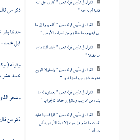
القول في تأويل قوله تعالى " أفترى على الله
ذكر من قال
كذبا أم به جنة "
القول في تأويل قوله تعالى " أفلم يروا إلى ما
حدثنا
بشر
ق
بين أيديهم وما خلفهم من السماء والأرض "
قبل
محمد
- 
القول في تأويل قوله تعالى " ولقد آتينا داود
منا فضلا "
وقوله ( وكذ
القول في تأويل قوله تعالى " ولسليمان الريح
محمد
عشر ما
غدوها شهر ورواحها شهر "
القول في تأويل قوله تعالى " يعملون له ما
وبنحو الذي 
يشاء من محاريب وتماثيل وجفان كالجواب "
القول في تأويل قوله تعالى " فلما قضينا عليه
ذكر من قال
الموت ما دلهم على موته إلا دابة الأرض تأكل
منسأته "