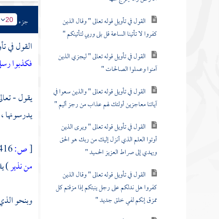
القول في تأويل قوله تعالى " وقال الذين
جزء
20
كفروا لا تأتينا الساعة قل بلى وربي لتأتينكم "
القول في تأو
القول في تأويل قوله تعالى " ليجزي الذين
فكذبوا رسل
آمنوا وعملوا الصالحات "
القول في تأويل قوله تعالى " والذين سعوا في
يقول - تعالى
آياتنا معاجزين أولئك لهم عذاب من رجز أليم "
يدرسونها ، ي
القول في تأويل قوله تعالى " ويرى الذين
أوتوا العلم الذي أنزل إليك من ربك هو الحق
[
ص:
416 ]
ويهدي إلى صراط العزيز الحميد "
من نذير
) يق
القول في تأويل قوله تعالى " وقال الذين
كفروا هل ندلكم على رجل ينبئكم إذا مزقتم كل
وبنحو الذي 
ممزق إنكم لفي خلق جديد "