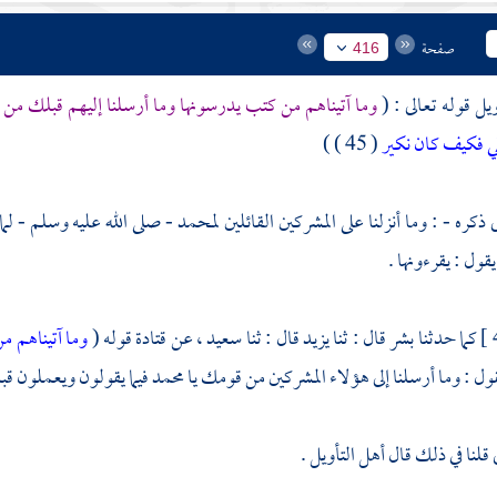
صفحة
416
يل قوله تعالى : (
وما آتيناهم من كتب يدرسونها وما أرسلنا إليهم قبلك من 
ي فكيف كان نكير
( 45 ) )
 ذكره - : وما أنزلنا على المشركين القائلين
لمحمد
- صلى الله عليه وسلم - لما
قول : يقرءونها .
كما حدثنا
بشر
قال : ثنا
يزيد
قال : ثنا
سعيد ،
عن
قتادة
قوله (
وما آتيناهم 
ول : وما أرسلنا إلى هؤلاء المشركين من قومك يا
محمد
فيما يقولون ويعملون قب
قلنا في ذلك قال أهل التأويل .