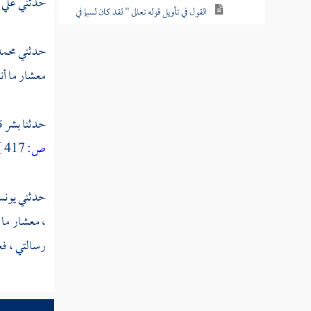
حدثني
علي
القول في تأويل قوله تعالى " لقد كان لسبإ في
مسكنهم آية "
حدثني
محم
القول في تأويل قوله تعالى " فأعرضوا
معشار ما أن
فأرسلنا عليهم سيل العرم "
القول في تأويل قوله تعالى " وجعلنا بينهم
حدثنا
بشر
ق
وبين القرى التي باركنا فيها قرى ظاهرة "
ص:
417 ]
القول في تأويل قوله تعالى " فقالوا ربنا باعد
بين أسفارنا وظلموا أنفسهم "
حدثني
يون
القول في تأويل قوله تعالى " ولقد صدق
، معشار ما 
عليهم إبليس ظنه فاتبعوه إلا فريقا من المؤمنين "
رسالتي ، فعا
القول في تأويل قوله تعالى " وما كان له
عليهم من سلطان "