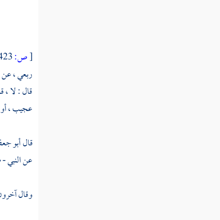
القول في تأويل قوله تعالى " قل ادعوا الذين
زعمتم من دون الله لا يملكون مثقال ذرة في
السماوات ولا في الأرض "
القول في تأويل قوله تعالى " ولا تنفع
[
ص:
423 ]
الشفاعة عنده إلا لمن أذن له "
ربعي ،
عن
ح
القول في تأويل قوله تعالى " قل من يرزقكم
قال : لا ، 
من السماوات والأرض قل الله "
عجيب ، أو كل
القول في تأويل قوله تعالى " قل لا تسألون
عما أجرمنا ولا نسأل عما تعملون "
قال
أبو جعف
القول في تأويل قوله تعالى " قل أروني الذين
عن النبي - ص
ألحقتم به شركاء كلا بل هو الله العزيز الحكيم "
القول في تأويل قوله تعالى " وما أرسلناك إلا
وقال آخرون 
كافة للناس بشيرا ونذيرا "