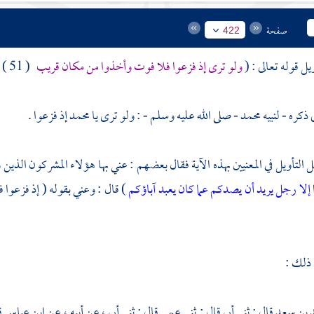
صفحة
422
يل قوله تعالى : (
ولو ترى إذ فزعوا فلا فوت وأخذوا من مكان قريب
( 51 ) )
 ذكره - لنبيه
محمد
- صلى الله عليه وسلم - : ولو ترى يا
محمد
إذ فزعوا .
التأويل في المعنيين بهذه الآية فقال بعضهم : عني بها هؤلاء المشركون الذين 
ا إلا رجل يريد أن يصدكم عما كان يعبد آباؤكم
) قال : وعني بقوله ( إذ فزعوا
 ذلك :
 بن سعد
قال : ثني أبي قال : ثني عمي قال : ثني أبي ، عن أبيه ، عن
ابن عباس
ق