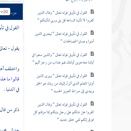
القول في تأويل قوله تعالى " وقال الذين
جزء
20
كفروا لا تأتينا الساعة قل بلى وربي لتأتينكم "
القول في تأو
القول في تأويل قوله تعالى " ليجزي الذين
آمنوا وعملوا الصالحات "
يقول - تعالى
القول في تأويل قوله تعالى " والذين سعوا في
آياتنا معاجزين أولئك لهم عذاب من رجز أليم "
واختلف أهل 
القول في تأويل قوله تعالى " ويرى الذين
قالوا ما هذ
أوتوا العلم الذي أنزل إليك من ربك هو الحق
في الدنيا .
ويهدي إلى صراط العزيز الحميد "
القول في تأويل قوله تعالى " وقال الذين
ذكر من قال
كفروا هل ندلكم على رجل ينبئكم إذا مزقتم كل
ممزق إنكم لفي خلق جديد "
حدثني
محمد