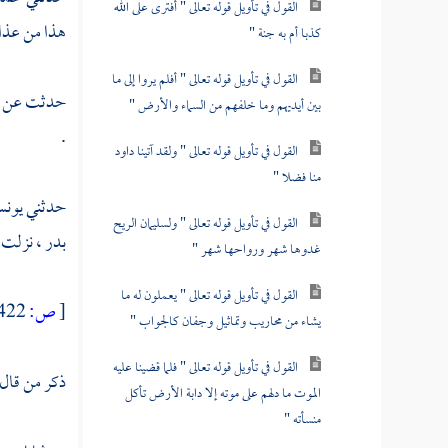
القول في تأويل قوله تعالى " أفترى على الله
هذا من عذاب
كذبا أم به جنة "
القول في تأويل قوله تعالى " أفلم يروا إلى ما
حدثت عن
بين أيديهم وما خلفهم من السماء والأرض "
.
القول في تأويل قوله تعالى " ولقد آتينا داود
منا فضلا "
حدثني
يون
القول في تأويل قوله تعالى " ولسليمان الريح
بدر ،
نزلت ف
غدوها شهر ورواحها شهر "
القول في تأويل قوله تعالى " يعملون له ما
[
ص:
422 ]
يشاء من محاريب وتماثيل وجفان كالجواب "
القول في تأويل قوله تعالى " فلما قضينا عليه
ذكر من قال
الموت ما دلهم على موته إلا دابة الأرض تأكل
منسأته "