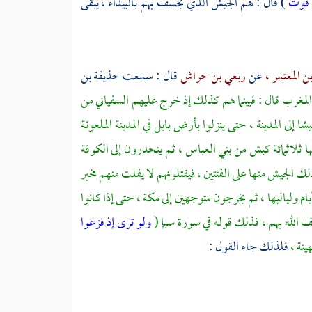
ا فوت
) قال : هم الجيش الذي يخسف بهم بالبيداء ، يبقى
 المعتمر ،
عن
ربعي بن حراش
قال : سمعت
حذيفة بن
المغرب قال : فبينما هم كذلك إذ خرج عليهم السفياني من
شا إلى
المدينة ،
حتى ينزلوا بأرض
بابل
في المدينة الملعونة
بها ثلاثمائة كبش من
بني العباس ،
ثم ينحدرون إلى
الكوفة
ك الجيش منها على الفئتين ، فيقتلونهم لا يفلت منهم مخبر
أيام ولياليها ، ثم يخرجون متوجهين إلى
مكة ،
حتى إذا كانوا
 الله بهم ، فذلك قوله في سورة سبإ (
ولو ترى إذ فزعوا
ينة ،
فلذلك جاء القول :