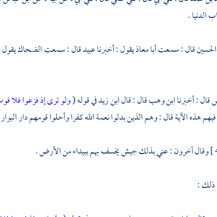
 الدنيا .
الحسين
قال : سمعت
أبا معاذ
يقول : أخبرنا
عبيد
قال : سمعت
الضحاك
يقول ف
س
قال : أخبرنا
ابن وهب
قال : قال
ابن زيد
في قوله (
ولو ترى إذ فزعوا فلا فو
يهم هذه الآية قال : وهم الذين بدلوا نعمة الله كفرا وأحلوا قومهم دار البوار
وقال آخرون : عني بذلك جيش يخسف بهم ببيداء من الأرض .
 ذلك :