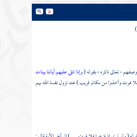
وصفهم - تعالى ذكره - بقوله (
وإذا تتلى عليهم آياتنا بينات
 فلا فوت وأخذوا من مكان قريب ) عند نزول نقمة الله بهم
وله ( ولو ترى إذ فزعوا فلا فوت . . . ) إلى آخر الآية قال :