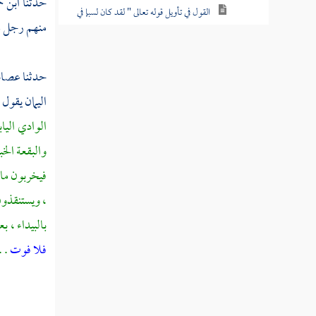
حدثنا
ابن ح
القول في تأويل قوله تعالى " لقد كان لسبإ في
منهم رجل يخ
مسكنهم آية "
القول في تأويل قوله تعالى " فأعرضوا
حدثنا
عصام 
فأرسلنا عليهم سيل العرم "
اليمان
يقول 
القول في تأويل قوله تعالى " وجعلنا بينهم
الوادي اليا
وبين القرى التي باركنا فيها قرى ظاهرة "
والبقعة الخب
القول في تأويل قوله تعالى " فقالوا ربنا باعد
فيخربون ما 
بين أسفارنا وظلموا أنفسهم "
، ويستنقذون 
القول في تأويل قوله تعالى " ولقد صدق
بالبيداء ، ب
عليهم إبليس ظنه فاتبعوه إلا فريقا من المؤمنين "
فلا فوت
. 
القول في تأويل قوله تعالى " وما كان له
عليهم من سلطان "