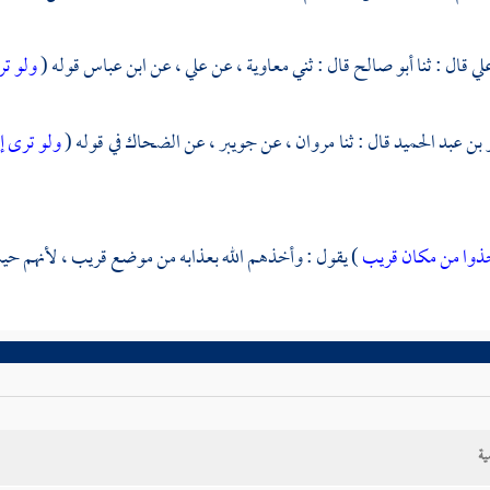
لي
قال : ثنا
أبو صالح
قال : ثني
معاوية ،
عن
علي ،
عن
ابن عباس
قوله (
ولو تر
بن عبد الحميد
قال : ثنا
مروان ،
عن
جويبر ،
عن
الضحاك
في قوله (
ولو ترى إ
ذوا من مكان قريب
) يقول : وأخذهم الله بعذابه من موضع قريب ، لأنهم حيث 
ية