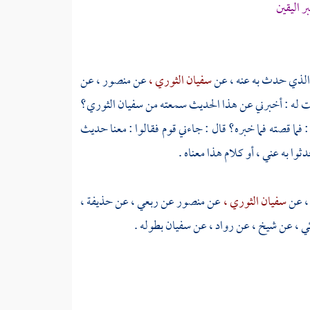
خبر اليقين
لذي حدث به عنه ، عن
سفيان الثوري ،
عن
منصور ،
عن
قلت له : أخبرني عن هذا الحديث سمعته من
سفيان الثوري؟
 فما قصته فما خبره؟ قال : جاءني قوم فقالوا : معنا حديث
وا به عني ، أو كلام هذا معناه .
،
عن
سفيان الثوري ،
عن
منصور
عن
ربعي ،
عن
حذيفة ،
ي ،
عن شيخ ، عن
رواد ،
عن
سفيان
بطوله .