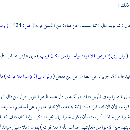
 ذلك :
ال : ثنا
يزيد
قال : ثنا
سعيد ،
عن
قتادة
عن
الحسن
قوله
[
ص:
424 ]
(
ولو
: 
ولو ترى إذ فزعوا فلا فوت وأخذوا من مكان قريب
) حين عاينوا عذاب الله 
ميد
قال : ثنا
جرير ،
عن
عطاء ،
عن ابن معقل (
ولو ترى إذ فزعوا فلا فوت
) قا
لى بالصواب في تأويل ذلك ، وأشبه بما دل عليه ظاهر التنزيل قول من قال : وعي
ومه ، لأن الآيات قبل هذه الآية جاءت بالإخبار عنهم وعن أسبابهم ، وبوعيد ال
را عن حالهم أشبه منه بأن يكون خبرا لما لم يجر له ذكر . وإذا كان ذلك كذلك
ينهم حين فزعوا من معاينتهم عذاب الله ( فلا فوت ) يقول : فلا سبيل حينئذ أن 