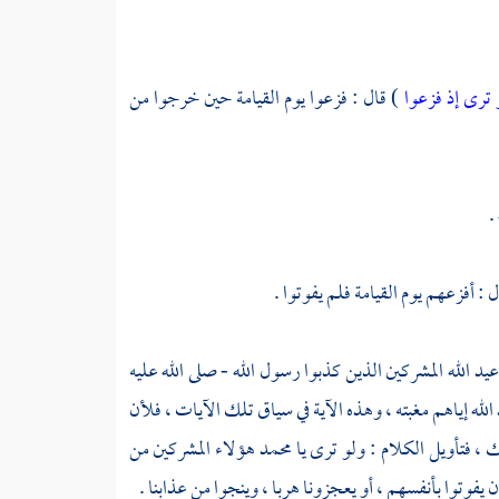
 ترى إذ فزعوا
) قال : فزعوا يوم القيامة حين خرجوا من
.
ل : أفزعهم يوم القيامة فلم يفوتوا .
د الله المشركين الذين كذبوا رسول الله - صلى الله عليه
له إياهم مغبته ، وهذه الآية في سياق تلك الآيات ، فلأن
 ، فتأويل الكلام : ولو ترى يا
محمد
هؤلاء المشركين من
يفوتوا بأنفسهم ، أو يعجزونا هربا ، وينجوا من عذابنا .