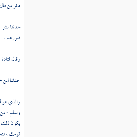
القول في تأويل قوله تعالى " ويقولون متى
ذكر من قال
هذا الوعد إن كنتم صادقين "
القول في تأويل قوله تعالى " وقال الذين
حدثنا
بشر
ق
كفروا لن نؤمن بهذا القرآن ولا بالذي بين يديه "
قبورهم .
القول في تأويل قوله تعالى " قال الذين
استكبروا للذين استضعفوا أنحن صددناكم عن
وقال
قتادة
(
الهدى بعد إذ جاءكم "
القول في تأويل قوله تعالى " وقال الذين
حدثنا
ابن ح
استضعفوا للذين استكبروا بل مكر الليل والنهار
إذ تأمروننا أن نكفر بالله ونجعل له أندادا "
والذي هو أو
القول في تأويل قوله تعالى " وما أرسلنا في
وسلم - من ق
قرية من نذير إلا قال مترفوها إنا بما أرسلتم به
يكون ذلك خب
كافرون "
قومك ، فتعا