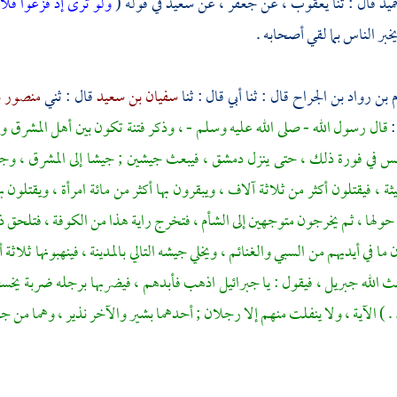
ميد
قال : ثنا
يعقوب ،
عن
جعفر ،
عن
سعيد
في قوله (
ولو ترى إذ فزعوا فل
بر الناس بما لقي أصحابه .
بن رواد بن الجراح
قال : ثنا أبي قال : ثنا
سفيان بن سعيد
قال : ثني
منصور بن
:
قال رسول الله - صلى الله عليه وسلم - ، وذكر فتنة تكون بين أهل المشرق و
بس في فورة ذلك ، حتى ينزل دمشق ، فيبعث جيشين ; جيشا إلى المشرق ، وجي
يثة ، فيقتلون أكثر من ثلاثة آلاف ، ويبقرون بها أكثر من مائة امرأة ، ويقتلون 
حولها ، ثم يخرجون متوجهين إلى
الشأم ،
فتخرج راية هذا من
الكوفة ،
فتلحق ذل
ما في أيديهم من السبي والغنائم ، ويخلي جيشه التالي
بالمدينة
، فينهبونها ثلاثة 
عث الله
جبريل ،
فيقول : يا
جبرائيل
اذهب فأبدهم ، فيضربها برجله ضربة يخسف
. . ) الآية ، ولا ينفلت منهم إلا رجلان ; أحدهما بشير والآخر نذير ، وهما من
جه