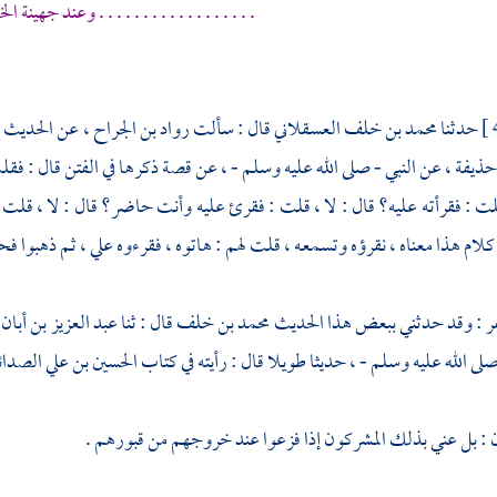
. . . . . . . . . . . . . . . . . . وعند جهينة ال
حدثنا
محمد بن خلف العسقلاني
قال : سألت
رواد بن الجراح ،
عن الحديث ا
ذيفة ،
عن النبي - صلى الله عليه وسلم - ، عن قصة ذكرها في الفتن قال : ف
قلت : فقرأته عليه؟ قال : لا ، قلت : فقرئ عليه وأنت حاضر؟ قال : لا ، قلت :
ام هذا معناه ، نقرؤه وتسمعه ، قلت لهم : هاتوه ، فقرءوه علي ، ثم ذهبوا فحدث
ر
: وقد حدثني ببعض هذا الحديث
محمد بن خلف
قال : ثنا
عبد العزيز بن أبان 
لى الله عليه وسلم - ، حديثا طويلا قال : رأيته في كتاب
الحسين بن علي الصدائ
: بل عني بذلك المشركون إذا فزعوا عند خروجهم من قبورهم .