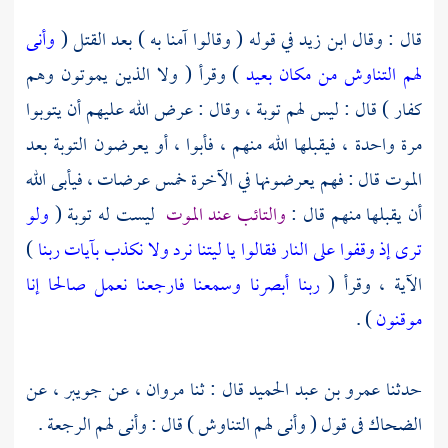
قال : وقال
ابن زيد
في قوله ( وقالوا آمنا به ) بعد القتل (
وأنى
لهم التناوش من مكان بعيد
) وقرأ ( ولا الذين يموتون وهم
كفار ) قال : ليس لهم توبة ، وقال : عرض الله عليهم أن يتوبوا
مرة واحدة ، فيقبلها الله منهم ، فأبوا ، أو يعرضون التوبة بعد
الموت قال : فهم يعرضونها في الآخرة خمس عرضات ، فيأبى الله
أن يقبلها منهم قال :
والتائب عند الموت
ليست له توبة (
ولو
ترى إذ وقفوا على النار فقالوا يا ليتنا نرد ولا نكذب بآيات ربنا
)
الآية ، وقرأ (
ربنا أبصرنا وسمعنا فارجعنا نعمل صالحا إنا
موقنون
) .
حدثنا
عمرو بن عبد الحميد
قال : ثنا
مروان ،
عن
جويبر ،
عن
الضحاك
فى قول ( وأنى لهم التناوش ) قال : وأنى لهم الرجعة .