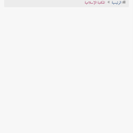
الرئيسية
المكتبة الإسلامية
تراجم الأعلام