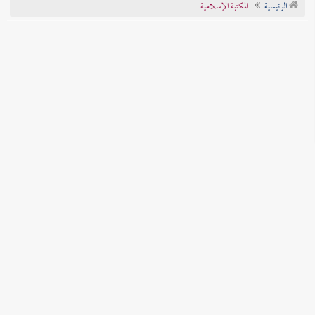
الرئيسية
المكتبة الإسلامية
تراجم الأعلام