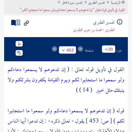
الرئيسية
تفسير الطبري
تفسير سورة فاطر
تراجم الأعلام
القول في تأويل قوله تعالى " إن تدعوهم لا يسمعوا دعاءكم ولو سمعوا ما استجابوا لكم "
تفسير الطبري
الطبري - محمد بن جرير الطبري
جزء
صفحة
20
453
القول في تأويل قوله تعالى : (
إن تدعوهم لا يسمعوا دعاءكم
ولو سمعوا ما استجابوا لكم ويوم القيامة يكفرون بشرككم ولا
ينبئك مثل خبير
( 14 ) )
قوله (
إن تدعوهم لا يسمعوا دعاءكم ولو سمعوا ما استجابوا
لكم
)
[
ص:
453 ]
يقول - تعالى ذكره - : إن تدعوا أيها الناس
هؤلاء الآلهة التي تعبدونها من دون الله لا يسمعوا دعاءكم ; لأنها