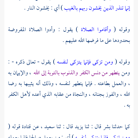
إنما تنذر الذين يخشون ربهم بالغيب
) أي : يخشون النار .
وقوله (
وأقاموا الصلاة
) يقول : وأدوا الصلاة المفروضة
بحدودها على ما فرضها الله عليهم .
وقوله (
ومن تزكى فإنما يتزكى لنفسه
) يقول - تعالى ذكره - :
ومن
يتطهر من دنس الكفر والذنوب بالتوبة إلى الله
، والإيمان به
، والعمل بطاعته . فإنما يتطهر لنفسه ، وذلك أنه يثيبها به رضا
الله ، والفوز بجنانه ، والنجاة من عقابه الذي أعده لأهل الكفر
به .
كما حدثنا
بشر
قال : ثنا
يزيد
قال : ثنا
سعيد ،
عن
قتادة
قوله (
ومن تزكى فإنما يتزكى لنفسه
) أي : من يعمل صالحا فإنما يعمله