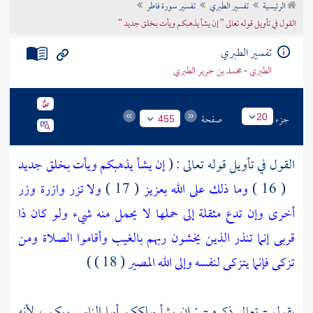
الرئيسية
تفسير الطبري
تفسير سورة فاطر
تراجم الأعلام
القول في تأويل قوله تعالى " إن يشأ يذهبكم ويأت بخلق جديد "
تفسير الطبري
الطبري - محمد بن جرير الطبري
جزء
صفحة
20
455
القول في تأويل قوله تعالى : (
إن يشأ يذهبكم ويأت بخلق جديد
( 16 )
وما ذلك على الله بعزيز
( 17 )
ولا تزر وازرة وزر
أخرى وإن تدع مثقلة إلى حملها لا يحمل منه شيء ولو كان ذا
قربى إنما تنذر الذين يخشون ربهم بالغيب وأقاموا الصلاة ومن
تزكى فإنما يتزكى لنفسه وإلى الله المصير
( 18 ) )
يقول - تعالى ذكره - : إن يشأ يهلككم أيها الناس ربكم ، لأنه