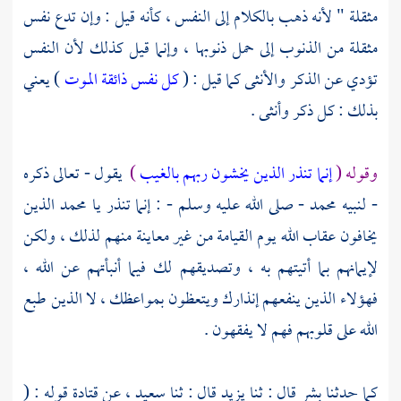
مثقلة " لأنه ذهب بالكلام إلى النفس ، كأنه قيل : وإن تدع نفس
مثقلة من الذنوب إلى حمل ذنوبها ، وإنما قيل كذلك لأن النفس
تؤدي عن الذكر والأنثى كما قيل : (
كل نفس ذائقة الموت
) يعني
بذلك : كل ذكر وأنثى .
وقوله (
إنما تنذر الذين يخشون ربهم بالغيب
)
يقول - تعالى ذكره
- لنبيه
محمد
- صلى الله عليه وسلم - : إنما تنذر يا
محمد
الذين
يخافون عقاب الله يوم القيامة من غير معاينة منهم لذلك ، ولكن
لإيمانهم بما أتيتهم به ، وتصديقهم لك فيما أنبأتهم عن الله ،
فهؤلاء الذين ينفعهم إنذارك ويتعظون بمواعظك ، لا الذين طبع
الله على قلوبهم فهم لا يفقهون .
كما حدثنا
بشر
قال : ثنا
يزيد
قال : ثنا
سعيد ،
عن
قتادة
قوله : (