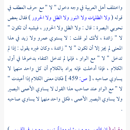
واختلف أهل العربية في وجه دخول " لا " مع حرف العطف في
قوله (
ولا الظلمات ولا النور ولا الظل ولا الحرور
) فقال بعض
نحويي
البصرة
: قال : ولا الظل ولا الحرور ، فيشبه أن تكون "
لا " زائدة ، لأنك لو قلت : لا يستوي عمرو ولا زيد في هذا
المعنى لم يجز إلا أن تكون " لا " زائدة ، وكان غيره يقول : إذا لم
تدخل " لا " مع الواو ، فإنما لم تدخل اكتفاء بدخولها في أول
الكلام ، فإذا أدخلت فإنه يراد بالكلام أن كل واحد منهما لا
يساوي صاحبه ،
[
ص:
459 ]
فكان معنى الكلام إذا أعيدت "
لا " مع الواو عند صاحب هذا القول لا يساوي الأعمى البصير
ولا يساوي البصير الأعمى ، فكل واحد منهما لا يساوي صاحبه
.
وقوله (
إن الله يسمع من يشاء وما أنت بمسمع من في القبور
)