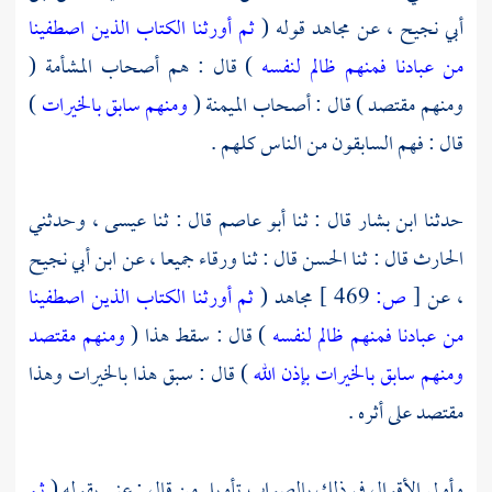
أبي نجيح ،
عن
مجاهد
قوله (
ثم أورثنا الكتاب الذين اصطفينا
من عبادنا فمنهم ظالم لنفسه
) قال : هم أصحاب المشأمة (
ومنهم مقتصد ) قال : أصحاب الميمنة (
ومنهم سابق بالخيرات
)
قال : فهم السابقون من الناس كلهم .
حدثنا
ابن بشار
قال : ثنا
أبو عاصم
قال : ثنا
عيسى ،
وحدثني
الحارث
قال : ثنا
الحسن
قال : ثنا
ورقاء
جميعا ، عن
ابن أبي نجيح
،
عن
[
ص:
469 ]
مجاهد
(
ثم أورثنا الكتاب الذين اصطفينا
من عبادنا فمنهم ظالم لنفسه
) قال : سقط هذا (
ومنهم مقتصد
ومنهم سابق بالخيرات بإذن الله
) قال : سبق هذا بالخيرات وهذا
مقتصد على أثره .
وأولى الأقوال في ذلك بالصواب تأويل من قال : عنى بقوله (
ثم