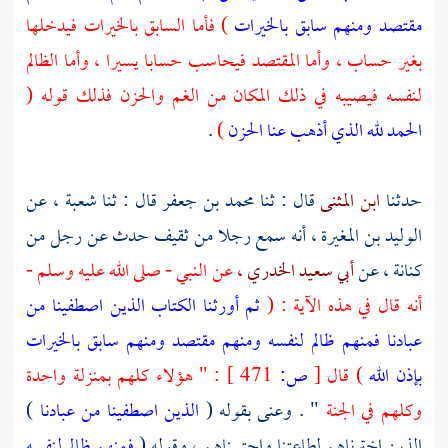
مقتصد ومنهم سابق بالخيرات
) فأما السابق بالخيرات فيدخلها
بغير حساب ، وأما المقتصد فيحاسب حسابا يسيرا ، وأما الظالم
لنفسه فيصيبه في ذلك المكان من الغم والحزن فذلك قوله (
الحمد لله الذي أذهب عنا الحزن
)
.
حدثنا
ابن المثنى
قال : ثنا
محمد بن جعفر
قال : ثنا
شعبة ،
عن
الوليد بن المغيرة ،
أنه سمع رجلا من
ثقيف
حدث عن رجل من
كنانة ، عن
أبي سعيد الخدري ،
عن النبي - صلى الله عليه وسلم -
أنه قال في هذه الآية : (
ثم أورثنا الكتاب الذين اصطفينا من
عبادنا فمنهم ظالم لنفسه ومنهم مقتصد ومنهم سابق بالخيرات
بإذن الله
) قال
[
ص:
471 ]
: " هؤلاء كلهم بمنزلة واحدة
وكلهم في الجنة
" . وعنى بقوله (
الذين اصطفينا من عبادنا
)
الذين اخترناهم لطاعتنا واجتبيناهم ، وقوله (
فمنهم ظالم لنفسه