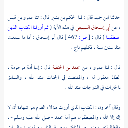
حدثنا
ابن حميد
قال : ثنا
الحكم بن بشير
قال : ثنا
عمرو بن قيس
،
عن
أبي إسحاق السبيعي
في هذه الآية (
ثم أورثنا الكتاب الذين
اصطفينا
) قال :
[
ص:
467 ]
قال
أبو إسحاق
: أما ما سمعت
منذ ستين سنة ، فكلهم ناج .
قال : ثنا
عمرو ،
عن
محمد بن الحنفية
قال : إنها أمة مرحومة ،
الظالم مغفور له ، والمقتصد في الجنات عند الله ، والسابق
بالخيرات في الدرجات عند الله .
وقال آخرون : الكتاب الذي أورث هؤلاء القوم هو شهادة أن لا
إله إلا الله ، والمصطفون هم أمة محمد - صلى الله عليه وسلم - ،
والظالم لنفسه منهم هو المنافق ، وهو في النار ، والمقتصد والسابق