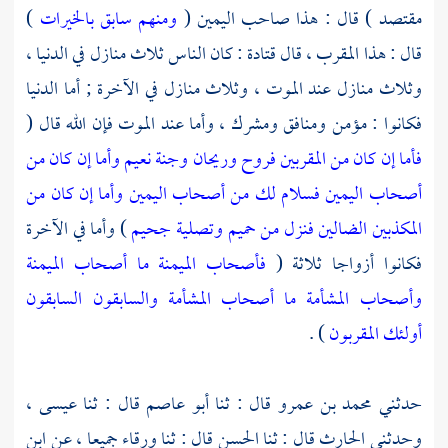
مقتصد ) قال : هذا صاحب اليمين (
ومنهم سابق بالخيرات
)
قال : هذا المقرب ، قال
قتادة
: كان الناس ثلاث منازل في الدنيا ،
وثلاث منازل عند الموت ، وثلاث منازل في الآخرة ; أما الدنيا
فكانوا : مؤمن ومنافق ومشرك ، وأما عند الموت فإن الله قال (
فأما إن كان من المقربين فروح وريحان وجنة نعيم وأما إن كان من
أصحاب اليمين فسلام لك من أصحاب اليمين وأما إن كان من
المكذبين الضالين فنزل من حميم وتصلية جحيم
) وأما في الآخرة
فكانوا أزواجا ثلاثة (
فأصحاب الميمنة ما أصحاب الميمنة
وأصحاب المشأمة ما أصحاب المشأمة والسابقون السابقون
أولئك المقربون
) .
حدثني
محمد بن عمرو
قال : ثنا
أبو عاصم
قال : ثنا
عيسى ،
وحدثني
الحارث
قال : ثنا
الحسن
قال : ثنا
ورقاء
جميعا ، عن
ابن