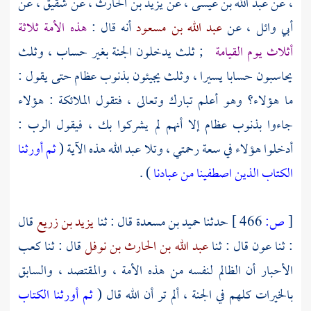
،
عن
عبد الله بن عيسى ،
عن
يزيد بن الحارث ،
عن
شقيق ،
عن
أبي وائل ،
عن
عبد الله بن مسعود
أنه قال :
هذه الأمة ثلاثة
أثلاث يوم القيامة
; ثلث يدخلون الجنة بغير حساب ، وثلث
يحاسبون حسابا يسيرا ، وثلث يجيئون بذنوب عظام حتى يقول :
ما هؤلاء؟ وهو أعلم تبارك وتعالى ، فتقول الملائكة : هؤلاء
جاءوا بذنوب عظام إلا أنهم لم يشركوا بك ، فيقول الرب :
أدخلوا هؤلاء في سعة رحمتي ، وتلا عبد الله هذه الآية (
ثم أورثنا
الكتاب الذين اصطفينا من عبادنا
) .
[
ص:
466 ]
حدثنا
حميد بن مسعدة
قال : ثنا
يزيد بن زريع
قال
: ثنا
عون
قال : ثنا
عبد الله بن الحارث بن نوفل
قال : ثنا
كعب
الأحبار
أن الظالم لنفسه من هذه الأمة ، والمقتصد ، والسابق
بالخيرات كلهم في الجنة ، ألم تر أن الله قال (
ثم أورثنا الكتاب