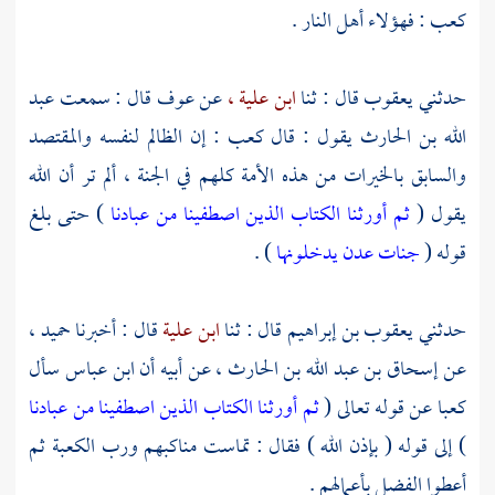
كعب
: فهؤلاء أهل النار .
حدثني
يعقوب
قال : ثنا
ابن علية ،
عن عوف قال : سمعت
عبد
الله بن الحارث
يقول : قال
كعب
: إن الظالم لنفسه والمقتصد
والسابق بالخيرات من هذه الأمة كلهم في الجنة ، ألم تر أن الله
يقول (
ثم أورثنا الكتاب الذين اصطفينا من عبادنا
) حتى بلغ
قوله (
جنات عدن يدخلونها
) .
حدثني
يعقوب بن إبراهيم
قال : ثنا
ابن علية
قال : أخبرنا
حميد ،
عن
إسحاق بن عبد الله بن الحارث ،
عن أبيه أن
ابن عباس
سأل
كعبا
عن قوله تعالى (
ثم أورثنا الكتاب الذين اصطفينا من عبادنا
) إلى قوله ( بإذن الله ) فقال : تماست مناكبهم ورب الكعبة ثم
أعطوا الفضل بأعمالهم .