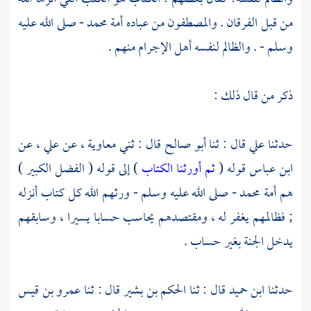
من قبل الفرقان . والمصطفون من عباده أمة
محمد
- صلى الله عليه
وسلم - . والظالم لنفسه أهل الإجرام منهم .
ذكر من قال ذلك :
حدثنا
علي
قال : ثنا
أبو صالح
قال : ثني
معاوية ،
عن
علي ،
عن
ابن عباس
قوله (
ثم أورثنا الكتاب
) إلى قوله ( الفضل الكبير )
هم أمة
محمد
- صلى الله عليه وسلم - ورثهم الله كل كتاب أنزله
; فظالمهم يغفر له ، ومقتصدهم يحاسب حسابا يسيرا ، وسابقهم
يدخل الجنة بغير حساب .
حدثنا
ابن حميد
قال : ثنا
الحكم بن بشير
قال : ثنا
عمرو بن قيس