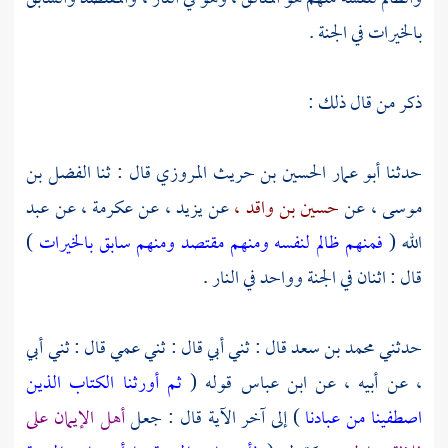
بالخيرات في الجنة .
ذكر من قال ذلك :
حدثنا
أبو عمار الحسين بن حريث المروزي
قال : ثنا
الفضل بن
موسى ،
عن
حسين بن واقد ،
عن
يزيد ،
عن
عكرمة ،
عن
عبد
الله
(
فمنهم ظالم لنفسه ومنهم مقتصد ومنهم سابق بالخيرات
)
قال : اثنان في الجنة وواحد في النار .
حدثني
محمد بن سعد
قال : ثني أبي قال : ثني عمي قال : ثني أبي
، عن أبيه ، عن
ابن عباس
قوله (
ثم أورثنا الكتاب الذين
اصطفينا من عبادنا
) إلى آخر الآية قال : جعل
أهل الإيمان على