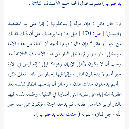
يدخلونها
) فعم بدخول الجنة جميع الأصناف الثلاثة .
فإن قال قائل : فإن قوله ( يدخلونها ) إنما عنى به المقتصد
والسابق!
[
ص:
470 ]
قيل له : وما برهانك على أن ذلك كذلك
من خبر أو عقل؟ فإن قال : قيام الحجة أن الظالم من هذه الأمة
سيدخل النار ، ولو لم يدخل النار من هذه الأصناف الثلاثة أحد
وجب أن لا يكون لأهل الإيمان وعيد؟ قيل : إنه ليس في الآية
خبر أنهم لا يدخلون النار ، وإنما فيها إخبار من الله - تعالى ذكره
- أنهم يدخلون جنات عدن ، وجائز أن يدخلها الظالم لنفسه بعد
عقوبة الله إياه على ذنوبه التي أصابها في الدنيا ، وظلمه نفسه فيها
بالنار أو بما شاء من عقابه ، ثم يدخله الجنة ، فيكون ممن عمه خبر
الله - جل ثناؤه - بقوله (
جنات عدن يدخلونها
) .