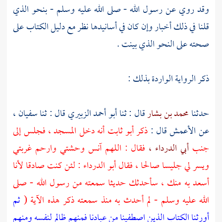
وقد روي عن رسول الله - صلى الله عليه وسلم - بنحو الذي
قلنا في ذلك أخبار وإن كان في أسانيدها نظر مع دليل الكتاب على
صحته على النحو الذي بينت .
ذكر الرواية الواردة بذلك :
حدثنا
محمد بن بشار
قال : ثنا
أبو أحمد الزبيري
قال : ثنا
سفيان ،
عن
الأعمش
قال :
ذكر
أبو ثابت
أنه دخل المسجد ، فجلس إلى
جنب
أبي الدرداء ،
فقال : اللهم آنس وحشتي وارحم غربتي
ويسر لي جليسا صالحا ، فقال
أبو الدرداء
: لئن كنت صادقا لأنا
أسعد به منك ، سأحدثك حديثا سمعته من رسول الله - صلى
الله عليه وسلم - لم أحدث به منذ سمعته ذكر هذه الآية (
ثم
أورثنا الكتاب الذين اصطفينا من عبادنا فمنهم ظالم لنفسه ومنهم