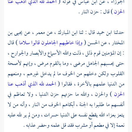
الجوزاء ،
عن
ابن عباس
في قوله (
الحمد لله الذي أذهب عنا
الحزن
) قال : حزن النار .
حدثنا
ابن حميد
قال : ثنا
ابن المبارك ،
عن
معمر ،
عن
يحيى بن
المختار ،
عن
الحسن
(
وإذا خاطبهم الجاهلون قالوا سلاما
) قال
: إن المؤمنين قوم ذلل ، ذلت والله الأسماع والأبصار والجوارح ،
حتى يحسبهم الجاهل مرضى ، وما بالقوم مرض ، وإنهم لأصحة
القلوب ولكن دخلهم من الخوف ما لم يدخل غيرهم ، ومنعهم
من الدنيا علمهم بالآخرة ، فقالوا (
الحمد لله الذي أذهب عنا
الحزن
) والحزن ، والله ما حزنهم حزن الدنيا ، ولا تعاظم في
أنفسهم ما طلبوا به الجنة ، أبكاهم الخوف من النار ، وأنه من لا
يتعز بعزاء الله يقطع نفسه على الدنيا حسرات ، ومن لم ير لله عليه
نعمة إلا في مطعم أو مشرب فقد قل علمه وحضر عذابه .