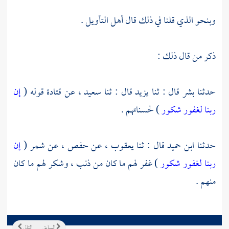
وبنحو الذي قلنا في ذلك قال أهل التأويل .
ذكر من قال ذلك :
حدثنا
بشر
قال : ثنا
يزيد
قال : ثنا
سعيد ،
عن
قتادة
قوله (
إن
ربنا لغفور شكور
) لحسناتهم .
حدثنا
ابن حميد
قال : ثنا
يعقوب ،
عن
حفص ،
عن
شمر
(
إن
ربنا لغفور شكور
) غفر لهم ما كان من ذنب ، وشكر لهم ما كان
منهم .
السابق
التالي