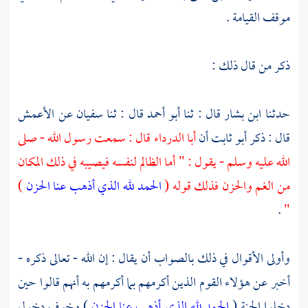
موقف القيامة .
ذكر من قال ذلك :
حدثنا
ابن بشار
قال : ثنا
أبو أحمد
قال : ثنا
سفيان
عن
الأعمش
قال : ذكر
أبو ثابت
أن
أبا الدرداء
قال : سمعت رسول الله - صلى
الله عليه وسلم - يقول : " أما الظالم لنفسه فيصيبه في ذلك المكان
من الغم والحزن فذلك قوله (
الحمد لله الذي أذهب عنا الحزن
)
.
"
وأولى الأقوال في ذلك بالصواب أن يقال : إن الله - تعالى ذكره -
أخبر عن هؤلاء القوم الذين أكرمهم بما أكرمهم به أنهم قالوا حين
دخلوا الجنة (
الحمد لله الذي أذهب عنا الحزن
) وخوف دخول