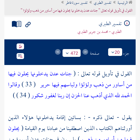
الرئيسية
تفسير الطبري
تفسير سورة فاطر
تراجم الأعلام
القول في تأويل قوله تعالى " جنات عدن يدخلونها يحلون فيها من أساور من ذهب ولؤلؤا "
تفسير الطبري
الطبري - محمد بن جرير الطبري
جزء
صفحة
20
472
القول في تأويل قوله تعالى : (
جنات عدن يدخلونها يحلون فيها
من أساور من ذهب ولؤلؤا ولباسهم فيها حرير
( 33 )
وقالوا
الحمد لله الذي أذهب عنا الحزن إن ربنا لغفور شكور
( 34 ) )
يقول - تعالى ذكره - : بساتين إقامة يدخلونها هؤلاء الذين
أورثناهم الكتاب ، الذين اصطفينا من عبادنا يوم القيامة (
يحلون
فيها من أساور من ذهب
) يلبسون في جنات عدن أسورة من