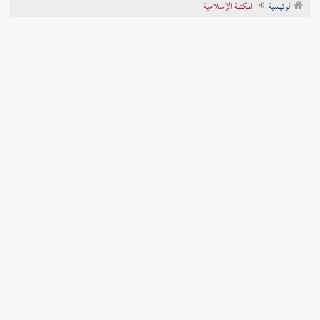
الرئيسية
المكتبة الإسلامية
تراجم الأعلام