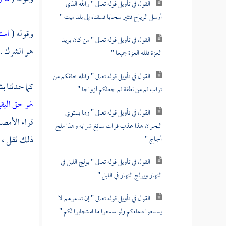
القول في تأويل قوله تعالى " والله الذي
أرسل الرياح فتثير سحابا فسقناه إلى بلد ميت "
وقوله (
است
القول في تأويل قوله تعالى " من كان يريد
هو الشرك .
العزة فلله العزة جميعا "
القول في تأويل قوله تعالى " والله خلقكم من
كما حدثنا
بش
تراب ثم من نطفة ثم جعلكم أزواجا "
لهو حق اليق
القول في تأويل قوله تعالى " وما يستوي
قراء الأمصا
البحران هذا عذب فرات سائغ شرابه وهذا ملح
ذلك ثقل ، فس
أجاج "
القول في تأويل قوله تعالى " يولج الليل في
النهار ويولج النهار في الليل "
القول في تأويل قوله تعالى " إن تدعوهم لا
يسمعوا دعاءكم ولو سمعوا ما استجابوا لكم "