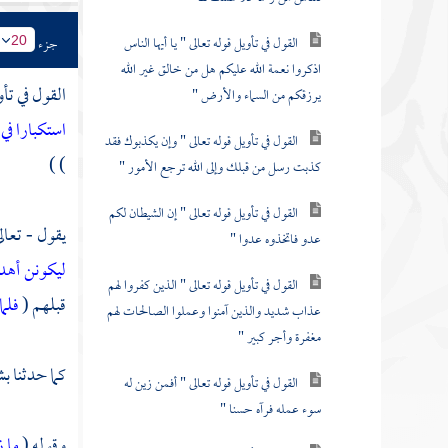
القول في تأويل قوله تعالى " يا أيها الناس
جزء
20
اذكروا نعمة الله عليكم هل من خالق غير الله
القول في تأو
يرزقكم من السماء والأرض "
استكبارا في 
القول في تأويل قوله تعالى " وإن يكذبوك فقد
) )
كذبت رسل من قبلك وإلى الله ترجع الأمور "
القول في تأويل قوله تعالى " إن الشيطان لكم
يقول - تعال
عدو فاتخذوه عدوا "
ليكونن أه
القول في تأويل قوله تعالى " الذين كفروا لهم
قبلهم (
فلما
عذاب شديد والذين آمنوا وعملوا الصالحات لهم
مغفرة وأجر كبير "
كما حدثنا
بش
القول في تأويل قوله تعالى " أفمن زين له
سوء عمله فرآه حسنا "
وقوله (
ما ز