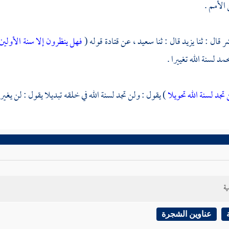
الأمم .
ر
قال : ثنا
يزيد
قال : ثنا
سعيد ،
عن
قتادة
قوله (
فهل ينظرون إلا سنة الأولين
حمد
لسنة الله تغييرا .
تجد لسنة الله تحويلا
) يقول : ولن تجد لسنة الله في خلقه تبديلا يقول : لن يغير 
ية
عناوين الشجرة