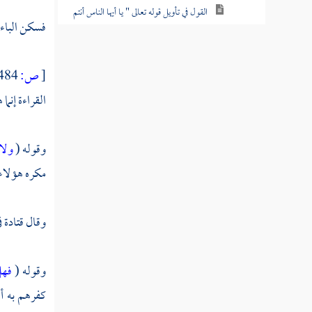
القول في تأويل قوله تعالى " يا أيها الناس أنتم
فسكن الباء 
الفقراء إلى الله "
القول في تأويل قوله تعالى " إن يشأ يذهبكم
[
ص:
484 ]
ويأت بخلق جديد "
القراءة إنم
القول في تأويل قوله تعالى " وما يستوي
الأعمى والبصير "
وقوله (
ولا 
القول في تأويل قوله تعالى " إنا أرسلناك
مكره هؤلاء 
بالحق بشيرا ونذيرا وإن من أمة إلا خلا فيها نذير
"
وقال
قتادة
ف
القول في تأويل قوله تعالى " ألم تر أن الله
أنزل من السماء ماء فأخرجنا به ثمرات مختلفا
ألوانها "
وقوله (
فهل
كفرهم به أ
القول في تأويل قوله تعالى " إن الذين يتلون