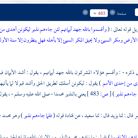
صفحة
483
يل قوله تعالى : (
وأقسموا بالله جهد أيمانهم لئن جاءهم نذير ليكونن أهدى من 
الأرض ومكر السيئ ولا يحيق المكر السيئ إلا بأهله فهل ينظرون إلا سنة الأولين
ى ذكره - : وأقسم هؤلاء المشركون بالله جهد أيمانهم ، يقول : أشد الأيمان فب
دى من إحدى الأمم
) يقول : ليكونن أسلك لطريق الحق وأشد قبولا لما يأتيه
 جاءهم نذير
)
[
ص:
483 ]
يعني بالنذير
محمدا
- صلى الله عليه وسلم - ، يقو
ر
قال : ثنا
يزيد
قال : ثنا
سعيد ،
عن
قتادة
قوله (
فلما جاءهم نذير
) وهو
محمد
-
ادهم إلا نفورا
) يقول : ما زادهم مجيء النذير من الإيمان بالله واتباع الحق وس