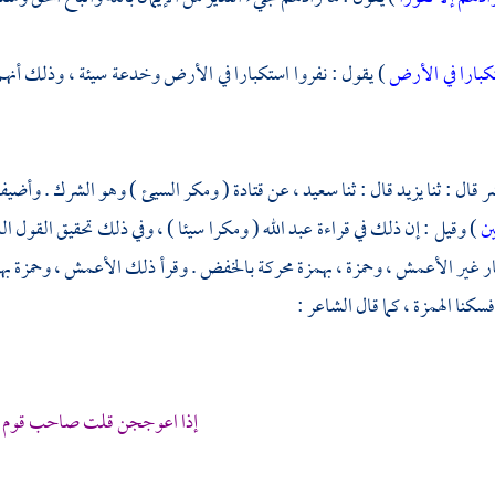
كبارا في الأرض
) يقول : نفروا استكبارا في الأرض وخدعة سيئة ، وذلك أنهم
ر
قال : ثنا
يزيد
قال : ثنا
سعيد ،
عن
قتادة
( ومكر السيئ ) وهو الشرك . وأضيف ا
ين
) وقيل : إن ذلك في قراءة
عبد الله
( ومكرا سيئا ) ، وفي ذلك تحقيق القول ال
ر غير
الأعمش ،
وحمزة ،
بهمزة محركة بالخفض . وقرأ ذلك
الأعمش ،
وحمزة
به
كنا الهمزة ، كما قال الشاعر :
إذا اعوججن قلت صاحب قوم