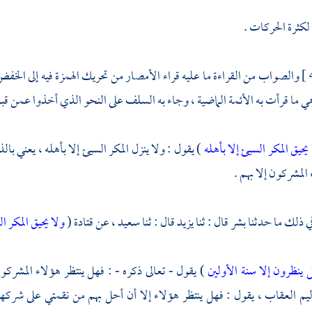
لكثرة الحركات .
والصواب من القراءة ما عليه قراء الأمصار من تحريك الهمزة فيه إلى الخفض و
ا هي ما قرأت به الأئمة الماضية ، وجاء به السلف على النحو الذي أخذوا عمن قبل
يحيق المكر السيئ إلا بأهله
) يقول : ولا ينزل المكر السيئ إلا بأهله ، يعني با
المشركون إلا بهم .
ي ذلك ما حدثنا
بشر
قال : ثنا
يزيد
قال : ثنا
سعيد ،
عن
قتادة
(
ولا يحيق المكر ال
 ينظرون إلا سنة الأولين
) يقول - تعالى ذكره - : فهل ينتظر هؤلاء المشرك
ليم العقاب ، يقول : فهل ينتظر هؤلاء إلا أن أحل بهم من نقمتي على شر