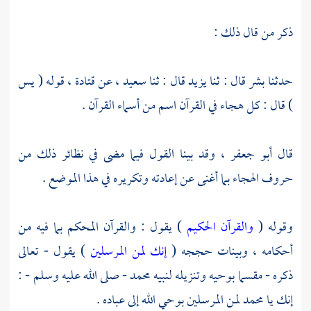
ذكر من قال ذلك :
حدثنا
بشر
قال : ثنا
يزيد
قال : ثنا
سعيد ،
عن
قتادة ،
قوله ( يس
) قال : كل هجاء في القرآن اسم من أسماء القرآن .
قال
أبو جعفر
، وقد بينا القول فيما مضى في نظائر ذلك من
حروف الهجاء بما أغنى عن إعادته وتكريره في هذا الموضع .
وقوله (
والقرآن الحكيم
) يقول : والقرآن المحكم بما فيه من
أحكامه ، وبينات حججه (
إنك لمن المرسلين
) يقول - تعالى
ذكره - مقسما بوحيه وتنزيله لنبيه
محمد
- صلى الله عليه وسلم - :
إنك يا
محمد
لمن المرسلين بوحي الله إلى عباده .