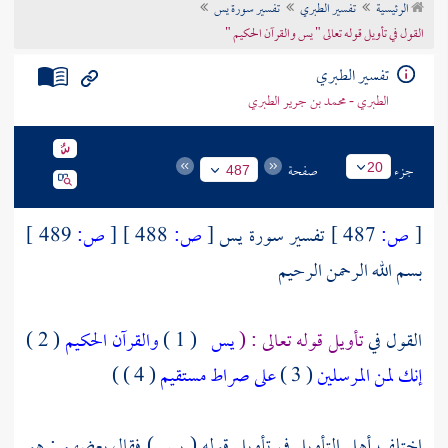
الرئيسية
تفسير الطبري
تفسير سورة يس
تراجم الأعلام
القول في تأويل قوله تعالى " يس والقرآن الحكيم "
تفسير الطبري
الطبري - محمد بن جرير الطبري
جزء
صفحة
20
487
[
ص:
487 ]
تفسير سورة يس
[
ص:
488 ]
[
ص:
489 ]
بسم الله الرحمن الرحيم
القول في
تأويل قوله تعالى : (
يس
( 1 )
والقرآن الحكيم
( 2 )
إنك لمن المرسلين
( 3 )
على صراط مستقيم
( 4 ) )
اختلف أهل التأويل في تأويل قوله ( يس ) فقال بعضهم : هو