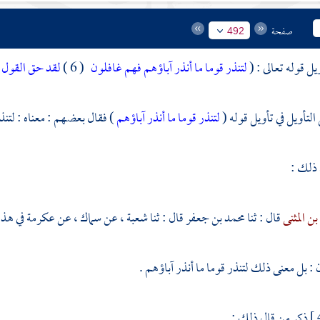
صفحة
492
يل قوله تعالى : (
لتنذر قوما ما أنذر آباؤهم فهم غافلون
( 6 )
لقد حق القول ع
لتأويل في تأويل قوله (
لتنذر قوما ما أنذر آباؤهم
) فقال بعضهم : معناه : لتنذر 
 ذلك :
بن المثنى
قال : ثنا
محمد بن جعفر
قال : ثنا
شعبة ،
عن
سماك ،
عن
عكرمة
في هذه
: بل معنى ذلك لتنذر قوما ما أنذر آباؤهم .
ذكر من قال ذلك :