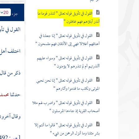
القول في تأويل قوله تعالى " لتنذر قوما ما
جزء
20
أنذر آباؤهم فهم غافلون "
القول في تأو
القول في تأويل قوله تعالى " إنا جعلنا في
أعناقهم أغلالا فهي إلى الأذقان فهم مقمحون "
اختلف أهل ا
القول في تأويل قوله تعالى " وسواء عليهم
أأنذرتهم أم لم تنذرهم لا يؤمنون "
ذكر من قال
القول في تأويل قوله تعالى " إنا نحن نحيي
الموتى ونكتب ما قدموا وآثارهم "
حدثنا
محمد 
القول في تأويل قوله تعالى " واضرب لهم مثلا
أصحاب القرية إذ جاءها المرسلون "
وقال آخرون 
القول في تأويل قوله تعالى " قالوا ما أنتم إلا
بشر مثلنا وما أنزل الرحمن من شيء "
[
ص:
492 ]