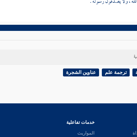
الله ، ولا يصدقون رسوله .
ية
ترجمة علم
عناوين الشجرة
خدمات تفاعلية
اة
المواريث