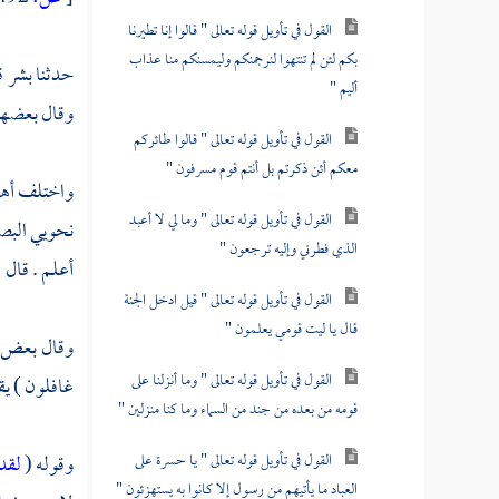
القول في تأويل قوله تعالى " قالوا إنا تطيرنا
بكم لئن لم تنتهوا لنرجمنكم وليمسنكم منا عذاب
حدثنا
بشر
ق
أليم "
وقال بعضهم 
القول في تأويل قوله تعالى " قالوا طائركم
معكم أئن ذكرتم بل أنتم قوم مسرفون "
واختلف أهل ا
القول في تأويل قوله تعالى " وما لي لا أعبد
نحويي
البص
الذي فطرني وإليه ترجعون "
أعلم . قال :
القول في تأويل قوله تعالى " قيل ادخل الجنة
قال يا ليت قومي يعلمون "
وقال بعض 
القول في تأويل قوله تعالى " وما أنزلنا على
غافلون ) يق
قومه من بعده من جند من السماء وما كنا منزلين "
القول في تأويل قوله تعالى " يا حسرة على
وقوله (
لقد
العباد ما يأتيهم من رسول إلا كانوا به يستهزئون "