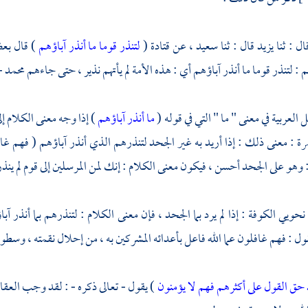
ال : ثنا
يزيد
قال : ثنا
سعيد ،
عن
قتادة
(
لتنذر قوما ما أنذر آباؤهم
) قال بعض
: لتنذر قوما ما أنذر آباؤهم أي : هذه الأمة لم يأتهم نذير ، حتى جاءهم
محمد
-
لعربية في معنى " ما " التي في قوله (
ما أنذر آباؤهم
) إذا وجه معنى الكلام إل
رة
: معنى ذلك : إذا أريد به غير الجحد لتنذرهم الذي أنذر آباؤهم ( فهم غافل
 وهو على الجحد أحسن ، فيكون معنى الكلام : إنك لمن المرسلين إلى قوم لم ينذر آ
نحويي
الكوفة
: إذا لم يرد بما الجحد ، فإن معنى الكلام : لتنذرهم بما أنذر
ول : فهم غافلون عما الله فاعل بأعدائه المشركين به ، من إحلال نقمته ، وسطوت
 حق القول على أكثرهم فهم لا يؤمنون
) يقول - تعالى ذكره - : لقد وجب العقا