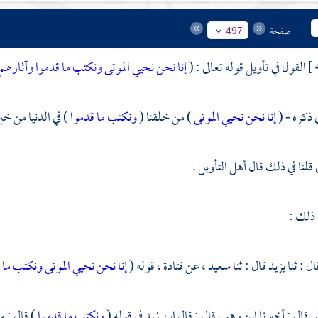
صفحة
497
القول في تأويل قوله تعالى : (
إنا نحن نحيي الموتى ونكتب ما قدموا وآثارهم
 ذكره - (
إنا نحن نحيي الموتى
) من خلقنا (
ونكتب ما قدموا
) في الدنيا من خ
قلنا في ذلك قال أهل التأويل .
 ذلك :
ال : ثنا
يزيد
قال : ثنا
سعيد ،
عن
قتادة ،
قوله (
إنا نحن نحيي الموتى ونكتب ما 
س
قال : أخبرنا
ابن وهب
قال : قال
ابن زيد
في قوله (
ونكتب ما قدموا
) قال : م