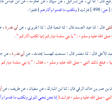
وكيع
قال : ثنا أبي ، عن
إسرائيل ،
عن
سماك ،
عن
عكرمة ،
عن
ابن عباس
قال
:
[
ص:
498 ]
فنزلت (
ونكتب ما قدموا وآثارهم
) فثبتوا .
لمثنى
قال : ثنا
عبد الصمد
قال : ثنا
شعبة
قال : ثنا
الجريري ،
عن
أبي نضرة ،
ع
صلى الله عليه وسلم - : " يا
بني سلمة
دياركم إنها تكتب آثاركم " .
بد الأعلى
قال : ثنا
معتمر
قال : سمعت
كهمسا
يحدث ، عن
أبي نضرة ،
عن
جا
ية ، فبلغ ذلك النبي - صلى الله عليه وسلم - ، فقال : " يا
بني سلمة
دياركم إ
ن بن عمر بن خالد الرقي
قال : ثنا
ابن المبارك ،
عن
سفيان ،
عن
طريف ،
عن
أب
النبي - صلى الله عليه وسلم - فنزلت (
إنا نحن نحيي الموتى ونكتب ما قدموا و