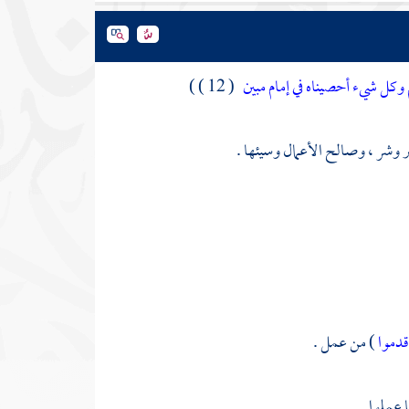
 وكل شيء أحصيناه في إمام مبين
( 12 ) )
ير وشر ، وصالح الأعمال وسيئها .
قدموا
) من عمل .
ا عملوا .