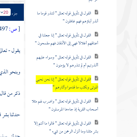
القول في تأويل قوله تعالى " لتنذر قوما ما
جزء
20
أنذر آباؤهم فهم غافلون "
[
ص:
497 ]
القول في تأويل قوله تعالى " إنا جعلنا في
أعناقهم أغلالا فهي إلى الأذقان فهم مقمحون "
يقول - تعالى
القول في تأويل قوله تعالى " وسواء عليهم
أأنذرتهم أم لم تنذرهم لا يؤمنون "
وبنحو الذي 
القول في تأويل قوله تعالى " إنا نحن نحيي
الموتى ونكتب ما قدموا وآثارهم "
ذكر من قال
القول في تأويل قوله تعالى " واضرب لهم مثلا
أصحاب القرية إذ جاءها المرسلون "
حدثنا
بشر
ق
القول في تأويل قوله تعالى " قالوا ما أنتم إلا
بشر مثلنا وما أنزل الرحمن من شيء "
حدثني
يون