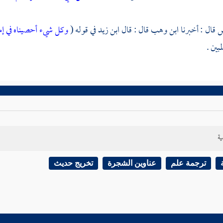
س
قال : أخبرنا
ابن وهب
قال : قال
ابن زيد
في قوله (
وكل شيء أحصيناه في إم
بين .
ية
ترجمة علم
عناوين الشجرة
تخريج حديث