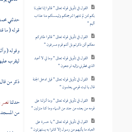
القول في تأويل قوله تعالى " قالوا إنا تطيرنا
بكم لئن لم تنتهوا لنرجمنكم وليمسنكم منا عذاب
حدثني
محمد
أليم "
قوله ( ما قدم
القول في تأويل قوله تعالى " قالوا طائركم
معكم أئن ذكرتم بل أنتم قوم مسرفون "
وقوله ( وآث
القول في تأويل قوله تعالى " وما لي لا أعبد
ليقرب عليه
الذي فطرني وإليه ترجعون "
القول في تأويل قوله تعالى " قيل ادخل الجنة
ذكر من قال
قال يا ليت قومي يعلمون "
القول في تأويل قوله تعالى " وما أنزلنا على
حدثنا
نصر ب
قومه من بعده من جند من السماء وما كنا منزلين "
من المسجد ، 
القول في تأويل قوله تعالى " يا حسرة على
العباد ما يأتيهم من رسول إلا كانوا به يستهزئون "