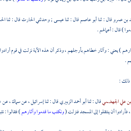
 بن عمرو
قال : ثنا
أبو عاصم
قال : ثنا
عيسى ;
وحدثني
الحارث
قال : ثنا
الح
وا ) قال : أعمالهم .
ارهم ) يعني : وآثار خطاهم بأرجلهم ، وذكر أن هذه الآية نزلت في قوم أرادوا 
م .
 ذلك :
ن علي الجهضمي
قال : ثنا
أبو أحمد الزبيري
قال : ثنا
إسرائيل ،
عن
سماك ،
عن
ع
فأرادوا أن ينتقلوا إلى المسجد فنزلت (
ونكتب ما قدموا وآثارهم
) فقالوا : نثب