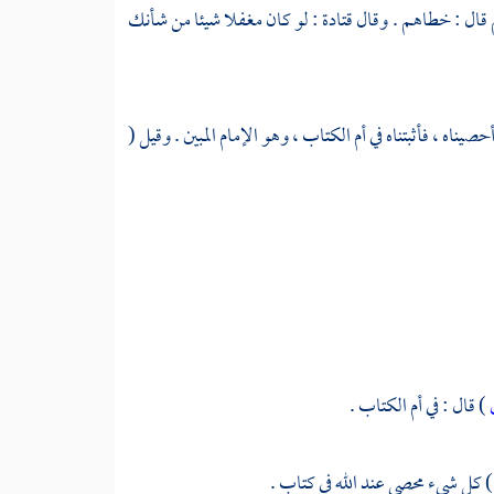
 قال : خطاهم . وقال
قتادة
: لو كان مغفلا شيئا من شأنك
يناه ، فأثبتناه في أم الكتاب ، وهو الإمام المبين . وقيل (
ن
) قال : في أم الكتاب .
) كل شيء محصى عند الله في كتاب .