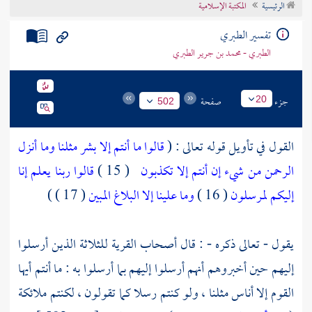
الرئيسية
المكتبة الإسلامية
تراجم الأعلام
تفسير الطبري
الطبري - محمد بن جرير الطبري
جزء
صفحة
20
502
القول في تأويل قوله تعالى : (
قالوا ما أنتم إلا بشر مثلنا وما أنزل
الرحمن من شيء إن أنتم إلا تكذبون
( 15 )
قالوا ربنا يعلم إنا
إليكم لمرسلون
( 16 )
وما علينا إلا البلاغ المبين
( 17 ) )
يقول - تعالى ذكره - : قال أصحاب القرية للثلاثة الذين أرسلوا
إليهم حين أخبروهم أنهم أرسلوا إليهم بما أرسلوا به : ما أنتم أيها
القوم إلا أناس مثلنا ، ولو كنتم رسلا كما تقولون ، لكنتم ملائكة