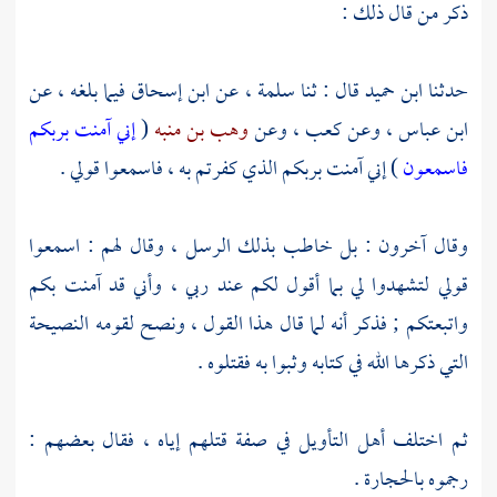
ذكر من قال ذلك :
حدثنا
ابن حميد
قال : ثنا
سلمة ،
عن
ابن إسحاق
فيما بلغه ، عن
ابن عباس ،
وعن
كعب ،
وعن
وهب بن منبه
(
إني آمنت بربكم
فاسمعون
) إني آمنت بربكم الذي كفرتم به ، فاسمعوا قولي .
وقال آخرون : بل خاطب بذلك الرسل ، وقال لهم : اسمعوا
قولي لتشهدوا لي بما أقول لكم عند ربي ، وأني قد آمنت بكم
واتبعتكم ; فذكر أنه لما قال هذا القول ، ونصح لقومه النصيحة
التي ذكرها الله في كتابه وثبوا به فقتلوه .
ثم اختلف أهل التأويل في صفة قتلهم إياه ، فقال بعضهم :
رجموه بالحجارة .