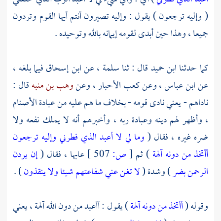
( وإليه ترجعون ) يقول : وإليه تصيرون أنتم أيها القوم وتردون
جميعا ، وهذا حين أبدى لقومه إيمانه بالله وتوحيده .
كما حدثنا
ابن حميد
قال : ثنا
سلمة ،
عن
ابن إسحاق
فيما بلغه ،
عن
ابن عباس ،
وعن
كعب الأحبار ،
وعن
وهب بن منبه
قال :
ناداهم - يعني نادى قومه - بخلاف ما هم عليه من عبادة الأصنام
، وأظهر لهم دينه وعبادة ربه ، وأخبرهم أنه لا يملك نفعه ولا
ضره غيره ، فقال (
وما لي لا أعبد الذي فطرني وإليه ترجعون
أأتخذ من دونه آلهة
) ثم
[
ص:
507 ]
عابها ، فقال (
إن يردن
الرحمن بضر
) وشدة (
لا تغن عني شفاعتهم شيئا ولا ينقذون
) .
وقوله (
أأتخذ من دونه آلهة
) يقول : أأعبد من دون الله آلهة ، يعني