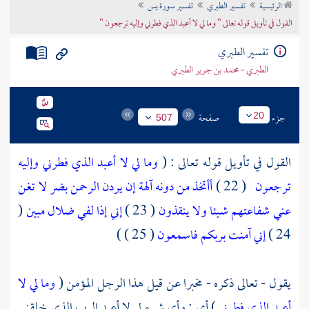
الرئيسية
تفسير الطبري
تفسير سورة يس
تراجم الأعلام
القول في تأويل قوله تعالى " وما لي لا أعبد الذي فطرني وإليه ترجعون "
تفسير الطبري
الطبري - محمد بن جرير الطبري
جزء
صفحة
20
507
القول في تأويل قوله تعالى : (
وما لي لا أعبد الذي فطرني وإليه
ترجعون
( 22 )
أأتخذ من دونه آلهة إن يردن الرحمن بضر لا تغن
عني شفاعتهم شيئا ولا ينقذون
( 23 )
إني إذا لفي ضلال مبين
(
24 )
إني آمنت بربكم فاسمعون
( 25 ) )
يقول - تعالى ذكره - مخبرا عن قيل هذا الرجل المؤمن (
وما لي لا
أعبد الذي فطرني
) أي : وأي شيء لي لا أعبد الرب الذي خلقني