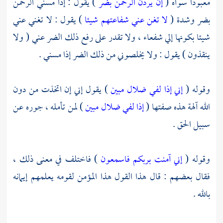
معبودا سواه (
إن يردن الرحمن بضر
) يقول : إذا مسني الرحمن
بضر وشدة (
لا تغن عني شفاعتهم شيئا
) يقول : لا تغني عني
شيئا بكونها إلي شفعاء ، ولا تقدر على رفع ذلك الضر عني ( ولا
ينقذون ) يقول : ولا يخلصوني من ذلك الضر إذا مسني .
وقوله (
إني إذا لفي ضلال مبين
) يقول إني إن اتخذت من دون
الله آلهة هذه صفتها (
إذا لفي ضلال مبين
) لمن تأمله ، جوره عن
سبيل الحق .
وقوله (
إني آمنت بربكم فاسمعون
) فاختلف في معنى ذلك ،
فقال بعضهم : قال هذا القول هذا المؤمن لقومه يعلمهم إيمانه
بالله .