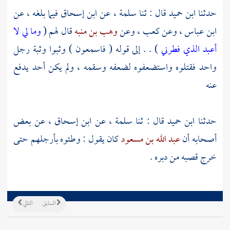
حدثنا
ابن حميد
قال : ثنا
سلمة ،
عن
ابن إسحاق
فيما بلغه ، عن
ابن عباس ،
وعن
كعب ،
وعن
وهب بن منبه
قال لهم (
وما لي لا
أعبد الذي فطرني
) . . إلى قوله ( فاسمعون ) وثبوا وثبة رجل
واحد فقتلوه واستضعفوه لضعفه وسقمه ، ولم يكن أحد يدفع
عنه
حدثنا
ابن حميد
قال : ثنا
سلمة ،
عن
ابن إسحاق ،
عن بعض
أصحابه أن
عبد الله بن مسعود
كان يقول : وطئوه بأرجلهم حتى
خرج قصبه من دبره .
السابق
التالي