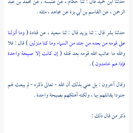
حدثنا
ابن حميد
قال : ثنا
حكام ،
عن
عنبسة ،
عن
محمد بن عبد
الرحمن ،
عن
القاسم بن أبي بزة
عن
مجاهد ،
مثله .
حدثنا
بشر
قال : ثنا
يزيد
قال : ثنا
سعيد ،
عن
قتادة
(
وما أنزلنا
على قومه من بعده من جند من السماء وما كنا منزلين
) قال : فلا
والله ما عاتب الله قومه بعد قتله (
إن كانت إلا صيحة واحدة
فإذا هم خامدون
) .
وقال آخرون : بل عني بذلك أن الله - تعالى ذكره - لم يبعث لهم
جنودا يقاتلهم بها ، ولكنه أهلكهم بصيحة واحدة .
ذكر من قال ذلك :