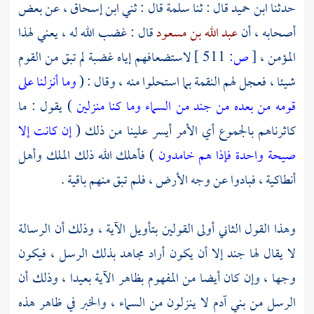
حدثنا
ابن حميد
قال : ثنا
سلمة
قال : ثني
ابن إسحاق ،
عن بعض
أصحابه ، أن
عبد الله بن مسعود
قال : غضب الله له ، يعني لهذا
المؤمن ،
[
ص:
511 ]
لاستضعافهم إياه غضبة لم تبق من القوم
شيئا ، فعجل لهم النقمة بما استحلوا منه ، وقال : (
وما أنزلنا على
قومه من بعده من جند من السماء وما كنا منزلين
) يقول : ما
كاثرناهم بالجموع أي الأمر أيسر علينا من ذلك (
إن كانت إلا
صيحة واحدة فإذا هم خامدون
) فأهلك الله ذلك الملك وأهل
أنطاكية ،
فبادوا عن وجه الأرض ، فلم تبق منهم باقية .
وهذا القول الثاني أولى القولين بتأويل الآية ، وذلك أن الرسالة
لا يقال لها جند إلا أن يكون أراد
مجاهد
بذلك الرسل ، فيكون
وجها ، وإن كان أيضا من المفهوم بظاهر الآية بعيدا ، وذلك أن
الرسل من بني آدم لا ينزلون من السماء ، والخبر في ظاهر هذه