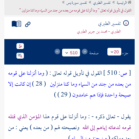
الرئيسية
تفسير الطبري
تفسير سورة يس
تراجم الأعلام
القول في تأويل قوله تعالى " وما أنزلنا على قومه من بعده من جند من السماء وما كنا منزلين "
تفسير الطبري
الطبري - محمد بن جرير الطبري
جزء
صفحة
20
510
[
ص:
510 ]
القول في تأويل قوله تعالى : (
وما أنزلنا على قومه
من بعده من جند من السماء وما كنا منزلين
( 28 )
إن كانت إلا
صيحة واحدة فإذا هم خامدون
( 29 ) )
يقول - تعالى ذكره - : وما أنزلنا على قوم هذا
المؤمن الذي قتله
قومه لدعائه إياهم إلى الله
ونصيحته لهم ( من بعده ) يعني : من
بعد مهلكه (
من جند من السماء
) .