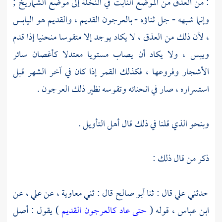
: من العذق من الموضع النابت في النخلة إلى موضع الشماريخ ;
وإنما شبهه - جل ثناؤه - بالعرجون القديم ، والقديم هو اليابس
، لأن ذلك من العذق ، لا يكاد يوجد إلا متقوسا منحنيا إذا قدم
ويبس ، ولا يكاد أن يصاب مستويا معتدلا كأغصان سائر
الأشجار وفروعها ، فكذلك القمر إذا كان في آخر الشهر قبل
استسراره ، صار في انحنائه وتقوسه نظير ذلك العرجون .
وبنحو الذي قلنا في ذلك قال أهل التأويل .
ذكر من قال ذلك :
حدثني
علي
قال : ثنا
أبو صالح
قال : ثني
معاوية ،
عن
علي ،
عن
ابن عباس ،
قوله (
حتى عاد كالعرجون القديم
) يقول : أصل