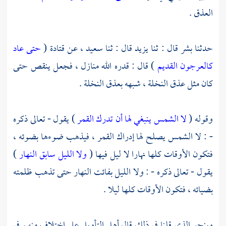
العذق .
حدثنا
بشر
قال : ثنا
يزيد
قال : ثنا
سعيد ،
عن
قتادة
(
حتى عاد
كالعرجون القديم
) قال : قدره الله منازل ، فجعل ينقص حتى
كان مثل عذق النخلة ، شبهه بعذق النخلة .
وقوله (
لا الشمس ينبغي لها أن تدرك القمر
) يقول - تعالى ذكره
- : لا الشمس يصلح لها إدراك القمر ، فيذهب ضوءها بضوئه ،
فتكون الأوقات كلها نهارا لا ليل فيها (
ولا الليل سابق النهار
)
يقول - تعالى ذكره - : ولا الليل بفائت النهار حتى تذهب ظلمته
بضيائه ، فتكون الأوقات كلها ليلا .
وبنحو الذي قلنا في ذلك قال أهل التأويل على اختلاف منهم في