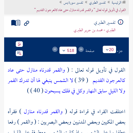
الرئيسية
تفسير الطبري
تفسير سورة يس
تراجم الأعلام
القول في تأويل قوله تعالى " والقمر قدرناه منازل حتى عاد كالعرجون القديم "
تفسير الطبري
الطبري - محمد بن جرير الطبري
جزء
صفحة
20
518
القول في تأويل قوله تعالى : (
والقمر قدرناه منازل حتى عاد
كالعرجون القديم
( 39 )
لا الشمس ينبغي لها أن تدرك القمر
ولا الليل سابق النهار وكل في فلك يسبحون
( 40 ) )
اختلفت القراء في قراءة قوله (
والقمر قدرناه منازل
) فقرأه
بعض المكيين وبعض المدنيين وبعض البصريين : ( والقمر ) رفعا
عطفا بها على الشمس ، إذ كانت الشمس معطوفة على الليل ،