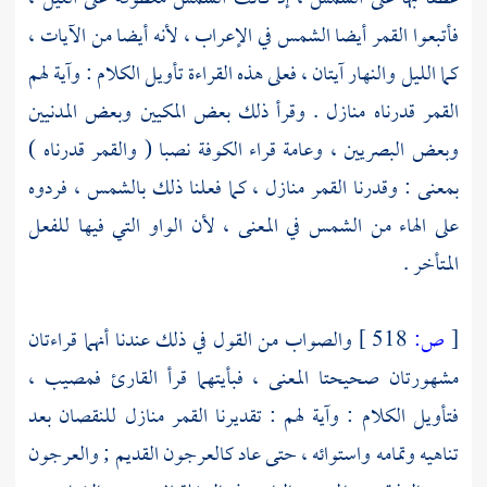
فأتبعوا القمر أيضا الشمس في الإعراب ، لأنه أيضا من الآيات ،
كما الليل والنهار آيتان ، فعلى هذه القراءة تأويل الكلام : وآية لهم
القمر قدرناه منازل . وقرأ ذلك بعض المكيين وبعض المدنيين
وبعض البصريين ، وعامة قراء
الكوفة
نصبا ( والقمر قدرناه )
بمعنى : وقدرنا القمر منازل ، كما فعلنا ذلك بالشمس ، فردوه
على الهاء من الشمس في المعنى ، لأن الواو التي فيها للفعل
المتأخر .
[
ص:
518 ]
والصواب من القول في ذلك عندنا أنهما قراءتان
مشهورتان صحيحتا المعنى ، فبأيتهما قرأ القارئ فمصيب ،
فتأويل الكلام : وآية لهم : تقديرنا القمر منازل للنقصان بعد
تناهيه وتمامه واستوائه ، حتى عاد كالعرجون القديم ; والعرجون