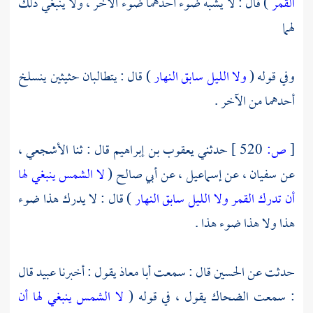
القمر
) قال : لا يشبه ضوء أحدهما ضوء الآخر ، ولا ينبغي ذلك
لهما
وفي قوله (
ولا الليل سابق النهار
) قال : يتطالبان حثيثين ينسلخ
أحدهما من الآخر .
[
ص:
520 ]
حدثني
يعقوب بن إبراهيم
قال : ثنا
الأشجعي ،
عن
سفيان ،
عن
إسماعيل ،
عن
أبي صالح
(
لا الشمس ينبغي لها
أن تدرك القمر ولا الليل سابق النهار
) قال : لا يدرك هذا ضوء
هذا ولا هذا ضوء هذا .
حدثت عن
الحسين
قال : سمعت
أبا معاذ
يقول : أخبرنا
عبيد
قال
: سمعت
الضحاك
يقول ، في قوله (
لا الشمس ينبغي لها أن