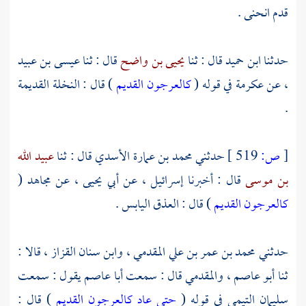
قدم انحنى .
حدثنا
ابن حميد
قال : ثنا
يحيى بن واضح
قال : ثنا
عيسى بن عبيد
،
عن
عكرمة
في قوله (
كالعرجون القديم
) قال : النخلة القديمة
.
[
ص:
519 ]
حدثني
محمد بن عمارة الأسدي
قال : ثنا
عبيد الله
بن موسى
قال : أخبرنا
إسرائيل ،
عن
أبي يحيى ،
عن
مجاهد
(
كالعرجون القديم
) قال : العذق اليابس .
حدثني
محمد بن عمر بن علي المقدمي ،
وابن سنان القزاز ،
قالا :
ثنا
أبو عاصم ،
والمقدمي
قال : سمعت
أبا عاصم
يقول : سمعت
سليمان التيمي
في قوله (
حتى عاد كالعرجون القديم
) قال :