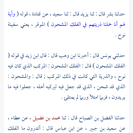
حدثنا
بشر
قال : ثنا
يزيد
قال : ثنا
سعيد ،
عن
قتادة ،
قوله (
وآية
لهم أنا حملنا ذريتهم في الفلك المشحون
) الموقر ، يعني سفينة
نوح
.
حدثني
يونس
قال : أخبرنا
ابن وهب
قال : قال
ابن زيد
في قوله (
الفلك المشحون ) قال : الفلك المشحون : المركب الذي كان فيه
نوح ،
والذرية التي كانت في ذلك المركب ; قال : والمشحون :
الذي قد شحن ، الذي قد جعل فيه ليركبه أهله ، جعلوا فيه ما
يريدون ، فربما امتلأ وربما لم يمتلئ .
حدثنا
الفضل بن الصباح
قال : ثنا
محمد بن فضيل ،
عن
عطاء ،
عن
سعيد بن جبير ،
عن
ابن عباس
قال : أتدرون ما الفلك