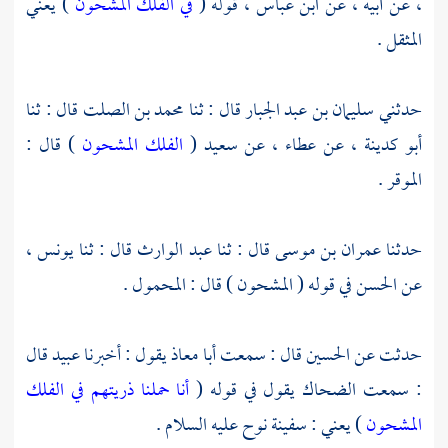
، عن أبيه ، عن
ابن عباس ،
قوله (
في الفلك المشحون
) يعني
المثقل .
حدثني
سليمان بن عبد الجبار
قال : ثنا
محمد بن الصلت
قال : ثنا
أبو كدينة ،
عن
عطاء ،
عن
سعيد
(
الفلك المشحون
) قال :
الموقر .
حدثنا
عمران بن موسى
قال : ثنا
عبد الوارث
قال : ثنا
يونس ،
عن
الحسن
في قوله ( المشحون ) قال : المحمول .
حدثت عن
الحسين
قال : سمعت
أبا معاذ
يقول : أخبرنا
عبيد
قال
: سمعت
الضحاك
يقول في قوله (
أنا حملنا ذريتهم في الفلك
المشحون
) يعني : سفينة
نوح
عليه السلام .