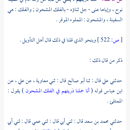
نوح ،
وإياها عنى - جل ثناؤه - بالفلك المشحون ; والفلك : هي
السفينة ، والمشحون : المملوء الموقر .
[
ص:
522 ]
وبنحو الذي قلنا في ذلك قال أهل التأويل .
ذكر من قال ذلك :
حدثني
علي
قال : ثنا
أبو صالح
قال : ثني
معاوية ،
عن
علي ،
عن
ابن عباس
قوله (
أنا حملنا ذريتهم في الفلك المشحون
) يقول :
الممتلئ .
حدثني
محمد بن سعد
قال : ثني أبي قال : ثني عمي قال : ثني أبي