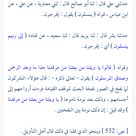
حدثني
علي
قال : ثنا
أبو صالح
قال : ثني
معاوية ،
عن
علي ،
عن
ابن عباس ،
قوله ( ينسلون ) يقول : يخرجون .
حدثنا
بشر
قال : ثنا
يزيد
قال : ثنا
سعيد ،
عن
قتادة
(
إلى ربهم
ينسلون
) أي : يخرجون .
وقوله (
قالوا يا ويلنا من بعثنا من مرقدنا هذا ما وعد الرحمن
وصدق المرسلون
) يقول - تعالى ذكره - : قال هؤلاء المشركون
لما نفخ في الصور نفخة البعث لموقف القيامة فردت أرواحهم إلى
أجسامهم ، وذلك بعد نومة ناموها (
يا ويلنا من بعثنا من مرقدنا
) وقد قيل : إن ذلك نومة بين النفختين .
[
ص:
532 ]
وبنحو الذي قلنا في ذلك قال أهل التأويل .