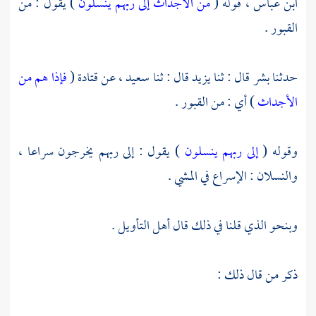
ابن عباس ،
قوله (
من الأجداث إلى ربهم ينسلون
) يقول : من
القبور .
حدثنا
بشر
قال : ثنا
يزيد
قال : ثنا
سعيد ،
عن
قتادة
(
فإذا هم من
الأجداث
) أي : من القبور .
وقوله (
إلى ربهم ينسلون
) يقول : إلى ربهم يخرجون سراعا ،
والنسلان : الإسراع في المشي .
وبنحو الذي قلنا في ذلك قال أهل التأويل .
ذكر من قال ذلك :