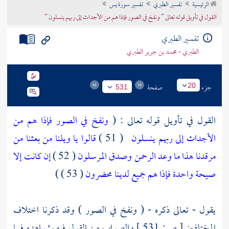
الرئيسية
تفسير الطبري
تفسير سورة يس
تراجم الأعلام
القول في تأويل قوله تعالى " ونفخ في الصور فإذا هم من الأجداث إلى ربهم ينسلون "
تفسير الطبري
الطبري - محمد بن جرير الطبري
جزء
صفحة
20
531
القول في تأويل قوله تعالى : (
ونفخ في الصور فإذا هم من
الأجداث إلى ربهم ينسلون
( 51 )
قالوا يا ويلنا من بعثنا من
مرقدنا هذا ما وعد الرحمن وصدق المرسلون
( 52 )
إن كانت إلا
صيحة واحدة فإذا هم جميع لدينا محضرون
( 53 ) )
يقول - تعالى ذكره - ( ونفخ في الصور ) وقد ذكرنا اختلاف
المختلفين
[
ص:
531 ]
والصواب من القول فيه بشواهده فيما