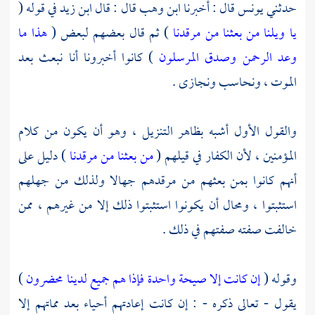
حدثني
يونس
قال : أخبرنا
ابن وهب
قال : قال
ابن زيد
في قوله (
يا ويلنا من بعثنا من مرقدنا
) ثم قال بعضهم لبعض (
هذا ما
وعد الرحمن وصدق المرسلون
) كانوا أخبرونا أنا نبعث بعد
الموت ، ونحاسب ونجازى .
والقول الأول أشبه بظاهر التنزيل ، وهو أن يكون من كلام
المؤمنين ، لأن الكفار في قيلهم (
من بعثنا من مرقدنا
) دليل على
أنهم كانوا بمن بعثهم من مرقدهم جهالا ولذلك من جهلهم
استثبتوا ، ومحال أن يكونوا استثبتوا ذلك إلا من غيرهم ، ممن
خالفت صفته صفتهم في ذلك .
وقوله (
إن كانت إلا صيحة واحدة فإذا هم جميع لدينا محضرون
)
يقول - تعالى ذكره - : إن كانت إعادتهم أحياء بعد مماتهم إلا