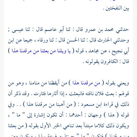
بين النفختين .
حدثني
محمد بن عمرو
قال : ثنا
أبو عاصم
قال : ثنا
عيسى ;
وحدثني
الحارث
قال : ثنا
الحسن
قال : ثنا
ورقاء ،
جميعا عن
ابن
أبي نجيح ،
عن
مجاهد ،
قوله (
يا ويلنا من بعثنا من مرقدنا هذا
)
قال : الكافرون يقولونه .
ويعني بقوله (
من مرقدنا هذا
) من أيقظنا من منامنا ، وهو من
قولهم : بعث فلان ناقته فانبعثت ، إذا أثارها فثارت . وقد ذكر أن
ذلك في قراءة
ابن مسعود
: ( من أهبنا من مرقدنا هذا ) . . وفي
قوله ( هذا ) وجهان : أحدهما : أن تكون إشارة إلى " ما " ،
ويكون ذلك كلاما مبتدأ بعد تناهي الخبر الأول بقوله ( من بعثنا
من مرقدنا ) فتكون " ما " حينئذ مرفوعة بهذا ، ويكون معنى