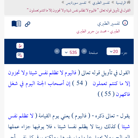
الرئيسية
تفسير الطبري
تفسير سورة يس
تراجم الأعلام
القول في تأويل قوله تعالى " فاليوم لا تظلم نفس شيئا ولا تجزون إلا ما كنتم تعملون "
تفسير الطبري
الطبري - محمد بن جرير الطبري
جزء
صفحة
20
535
القول في تأويل قوله تعالى (
فاليوم لا تظلم نفس شيئا ولا تجزون
إلا ما كنتم تعملون
( 54 )
إن أصحاب الجنة اليوم في شغل
فاكهون
( 55 ) )
يقول - تعالى ذكره - ( فاليوم ) يعني يوم القيامة (
لا تظلم نفس
شيئا
) كذلك ربنا لا يظلم نفسا شيئا ، فلا يوفيها جزاء عملها
الصالح ، ولا يحمل عليها وزر غيرها ، ولكنه يوفي كل نفس أجر