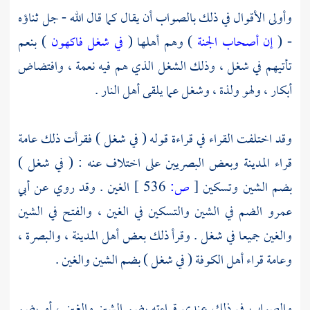
وأولى الأقوال في ذلك بالصواب أن يقال كما قال الله - جل ثناؤه
- (
إن أصحاب الجنة
) وهم أهلها (
في شغل فاكهون
) بنعم
تأتيهم في شغل ، وذلك الشغل الذي هم فيه نعمة ، وافتضاض
أبكار ، ولهو ولذة ، وشغل عما يلقى أهل النار .
وقد اختلفت القراء في قراءة قوله ( في شغل ) فقرأت ذلك عامة
قراء
المدينة
وبعض البصريين على اختلاف عنه : ( في شغل )
بضم الشين وتسكين
[
ص:
536 ]
الغين . وقد روي عن
أبي
عمرو
الضم في الشين والتسكين في الغين ، والفتح في الشين
والغين جميعا في شغل . وقرأ ذلك بعض
أهل المدينة ،
والبصرة ،
وعامة قراء
أهل الكوفة
( في شغل ) بضم الشين والغين .
والصواب في ذلك عندي قراءته بضم الشين والغين ، أو بضم