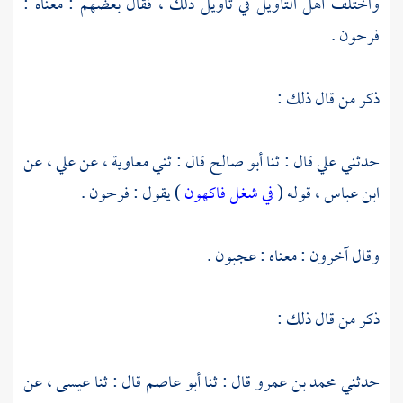
واختلف أهل التأويل في تأويل ذلك ، فقال بعضهم : معناه :
فرحون .
ذكر من قال ذلك :
حدثني
علي
قال : ثنا
أبو صالح
قال : ثني
معاوية ،
عن
علي ،
عن
ابن عباس ،
قوله (
في شغل فاكهون
) يقول : فرحون .
وقال آخرون : معناه : عجبون .
ذكر من قال ذلك :
حدثني
محمد بن عمرو
قال : ثنا
أبو عاصم
قال : ثنا
عيسى ،
عن