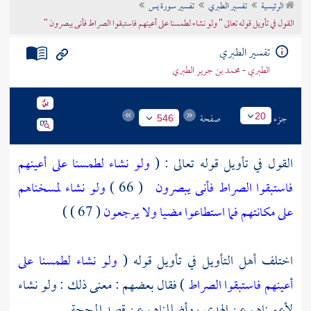
الرئيسية
تفسير الطبري
تفسير سورة يس
تراجم الأعلام
القول في تأويل قوله تعالى " ولو نشاء لطمسنا على أعينهم فاستبقوا الصراط فأنى يبصرون "
تفسير الطبري
الطبري - محمد بن جرير الطبري
جزء
صفحة
20
546
القول في تأويل قوله تعالى : (
ولو نشاء لطمسنا على أعينهم
فاستبقوا الصراط فأنى يبصرون
( 66 )
ولو نشاء لمسخناهم
على مكانتهم فما استطاعوا مضيا ولا يرجعون
( 67 ) )
اختلف أهل التأويل في تأويل قوله (
ولو نشاء لطمسنا على
أعينهم فاستبقوا الصراط
) فقال بعضهم : معنى ذلك : ولو نشاء
لأعميناهم عن الهدى ، وأضللناهم عن قصد المحجة .