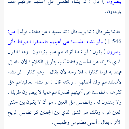
يبصرون
) قال : لو يشاء لطمس على أعينهم فتركهم عميا
يترددون .
حدثنا
بشر
قال : ثنا
يزيد
قال : ثنا
سعيد ،
عن
قتادة ،
قوله
[
ص:
546 ]
(
ولو نشاء لطمسنا على أعينهم فاستبقوا الصراط فأنى
يبصرون
) يقول : لو شئنا لتركناهم عميا يترددون . وهذا القول
الذي ذكرناه عن
الحسن
وقتادة
أشبه بتأويل الكلام ؛ لأن الله إنما
تهدد به قوما كفارا ، فلا وجه لأن يقال - وهم كفار - لو نشاء
لأضللناهم وقد أضلهم . ولكنه قال : لو نشاء لعاقبناهم على
كفرهم ، فطمسنا على أعينهم فصيرناهم عميا لا يبصرون طريقا ،
ولا يهتدون له . والطمس على العين : هو أن لا يكون بين جفني
العين غر ، وذلك هو الشق الذي بين الجفنين كما تطمس الريح
الأثر ، يقال : أعمى مطموس وطميس .