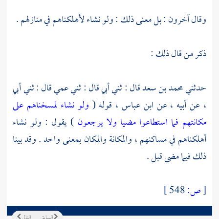
وقال آخرون : بل معنى ذلك : ولو نشاء لأهلكناهم في منازلهم .
ذكر من قال ذلك :
حدثني
محمد بن سعد
قال : ثني أبي قال : ثني عمي قال : ثني أبي
، عن أبيه ، عن
ابن عباس ،
قوله (
ولو نشاء لمسخناهم على
مكانتهم فما استطاعوا مضيا ولا يرجعون
) يقول : ولو نشاء
أهلكناهم في مساكنهم ، والمكانة والمكان بمعنى واحد . وقد بينا
ذلك فيما مضى قبل .
[
ص:
548 ]
السابق
التالي