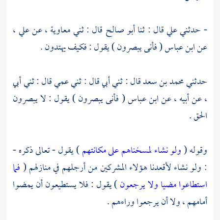
- حدثني
علي
قال : ثنا
أبو صالح
قال : ثني
معاوية ،
عن
علي ،
عن
ابن عباس
( فأنى يبصرون ) يقول : فكيف يهتدون .
حدثني
محمد بن سعد
قال : ثني أبي قال : ثني عمي قال : ثني أبي
، عن أبيه ، عن
ابن عباس
( فأنى يبصرون ) يقول : لا يبصرون
الحق .
وقوله (
ولو نشاء لمسخناهم على مكانتهم
) يقول - تعالى ذكره -
: ولو نشاء لأقعدنا هؤلاء المشركين من أرجلهم في منازلهم (
فما
استطاعوا مضيا ولا يرجعون
) يقول : فلا يستطيعون أن يمضوا
أمامهم ، ولا أن يرجعوا وراءهم .