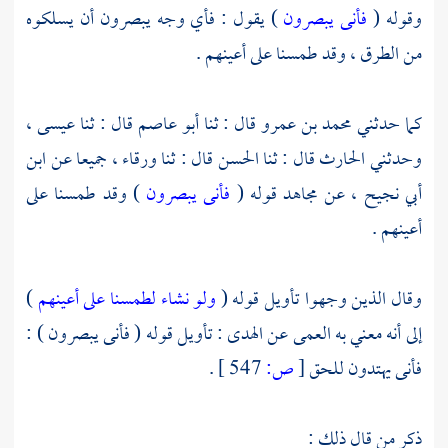
وقوله (
فأنى يبصرون
) يقول : فأي وجه يبصرون أن يسلكوه
من الطرق ، وقد طمسنا على أعينهم .
كما حدثني
محمد بن عمرو
قال : ثنا
أبو عاصم
قال : ثنا
عيسى
،
وحدثني
الحارث
قال : ثنا
الحسن
قال : ثنا
ورقاء ،
جميعا عن
ابن
أبي نجيح ،
عن
مجاهد
قوله (
فأنى يبصرون
) وقد طمسنا على
أعينهم .
وقال الذين وجهوا تأويل قوله (
ولو نشاء لطمسنا على أعينهم
)
إلى أنه معني به العمى عن الهدى : تأويل قوله ( فأنى يبصرون ) :
فأنى يهتدون للحق
[
ص:
547 ]
.
ذكر من قال ذلك :