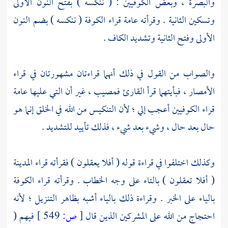
والبصرة ،
وبعض الكوفيين : ( ننكسه ) بفتح النون الأولى
وتسكين الثانية . وقرأته عامة قراء
الكوفة
( ننكسه ) بضم النون
الأولى وفتح الثانية وتشديد الكاف .
والصواب من القول في ذلك أنهما قراءتان مشهورتان في قراء
الأمصار ، فبأيتهما قرأ القارئ فمصيب ، غير أن التي عليها عامة
قراء الكوفيين أعجب إلي ؛ لأن التنكيس من الله في الخلق إنما هو
حال بعد حال ، وشيء بعد شيء ، فذلك تأييد للتشديد .
وكذلك اختلفوا في قراءة قوله ( أفلا يعقلون ) فقرأته قراء
المدينة
( أفلا تعقلون ) بالتاء على وجه الخطاب . وقرأته قراء
الكوفة
بالياء على الخبر . وقراءة ذلك بالياء أشبه بظاهر التنزيل ؛ لأنه
احتجاج من الله على المشركين الذين قال
[
ص:
549 ]
فيهم (