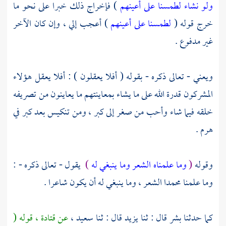
ولو نشاء لطمسنا على أعينهم
) فإخراج ذلك خبرا على نحو ما
خرج قوله (
لطمسنا على أعينهم
) أعجب إلي ، وإن كان الآخر
غير مدفوع .
ويعني - تعالى ذكره - بقوله ( أفلا يعقلون ) : أفلا يعقل هؤلاء
المشركون قدرة الله على ما يشاء بمعاينتهم ما يعاينون من تصريفه
خلقه فيما شاء وأحب من صغر إلى كبر ، ومن تنكيس بعد كبر في
هرم .
وقوله
(
وما علمناه الشعر وما ينبغي له
)
يقول - تعالى ذكره - :
وما علمنا
محمدا
الشعر ، وما ينبغي له أن يكون شاعرا .
كما حدثنا
بشر
قال : ثنا
يزيد
قال : ثنا
سعيد ،
عن
قتادة ،
قوله (