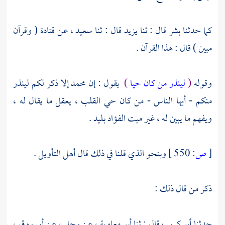
كما حدثنا
بشر
قال : ثنا
يزيد
قال : ثنا
سعيد ،
عن
قتادة
( وقرآن
مبين ) قال : هذا القرآن .
وقوله
(
لينذر من كان حيا
)
يقول : إن
محمد
إلا ذكر لكم لينذر
منكم - أيها الناس - من كان حي القلب ، يعقل ما يقال له ،
ويفهم ما يبين له ، غير ميت الفؤاد بليد .
[
ص:
550 ]
وبنحو الذي قلنا في ذلك قال أهل التأويل .
ذكر من قال ذلك :
حدثنا
أبو كريب
قال : ثنا
أبو معاوية ،
عن رجل ، عن
أبي روق ،