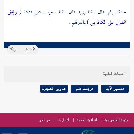
حدثنا
بشر
قال : ثنا
يزيد
قال : ثنا
سعيد ،
عن
قتادة
(
ويحق
القول على الكافرين
) بأعمالهم .
السابق
التالي
الخدمات العلمية
تفسير الآية
ترجمة علم
عناوين الشجرة
وثيقة الخصوصية
اتفاقية الخدمة
اتصل بنا
من نحن