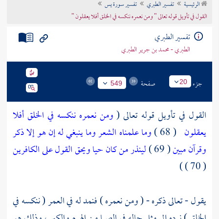
الرئيسية
تفسير الطبري
تفسير سورة يس
تراجم الأعلام
القول في تأويل قوله تعالى " ومن نعمره ننكسه في الخلق أفلا يعقلون "
تفسير الطبري
الطبري - محمد بن جرير الطبري
جزء
صفحة
20
549
القول في تأويل قوله تعالى (
ومن نعمره ننكسه في الخلق أفلا
يعقلون
( 68 )
وما علمناه الشعر وما ينبغي له إن هو إلا ذكر
وقرآن مبين
( 69 )
لينذر من كان حيا ويحق القول على الكافرين
( 70 ) )
يقول - تعالى ذكره - ( ومن نعمره ) فنمد له في العمر ( ننكسه في
الخلق ) نرده إلى مثل حاله في الصبا من الهرم والكبر ، وذلك هو