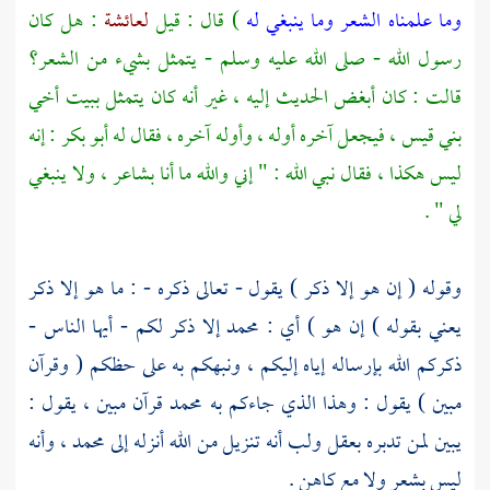
وما علمناه الشعر وما ينبغي له
) قال : قيل
لعائشة
: هل كان
رسول الله - صلى الله عليه وسلم - يتمثل بشيء من الشعر؟
قالت : كان أبغض الحديث إليه ، غير أنه كان يتمثل ببيت أخي
بني قيس ،
فيجعل آخره أوله ، وأوله آخره ، فقال له
أبو بكر
: إنه
ليس هكذا ، فقال نبي الله : " إني والله ما أنا بشاعر ، ولا ينبغي
لي " .
وقوله ( إن هو إلا ذكر ) يقول - تعالى ذكره - : ما هو إلا ذكر
يعني بقوله ) إن هو ) أي :
محمد
إلا ذكر لكم - أيها الناس -
ذكركم الله بإرساله إياه إليكم ، ونبهكم به على حظكم ( وقرآن
مبين ) يقول : وهذا الذي جاءكم به
محمد
قرآن مبين ، يقول :
يبين لمن تدبره بعقل ولب أنه تنزيل من الله أنزله إلى محمد ، وأنه
ليس بشعر ولا مع كاهن .