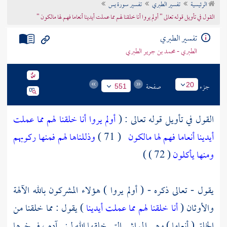
الرئيسية
تفسير الطبري
تفسير سورة يس
تراجم الأعلام
القول في تأويل قوله تعالى " أولم يروا أنا خلقنا لهم مما عملت أيدينا أنعاما فهم لها مالكون "
تفسير الطبري
الطبري - محمد بن جرير الطبري
جزء
صفحة
20
551
القول في تأويل قوله تعالى : (
أولم يروا أنا خلقنا لهم مما عملت
أيدينا أنعاما فهم لها مالكون
( 71 )
وذللناها لهم فمنها ركوبهم
ومنها يأكلون
( 72 ) )
يقول - تعالى ذكره - ( أولم يروا ) هؤلاء المشركون بالله الآلهة
والأوثان (
أنا خلقنا لهم مما عملت أيدينا
) يقول : مما خلقنا من
الخلق ( أنعاما ) وهي المواشي التي خلقها الله لبني آدم ، فسخرها