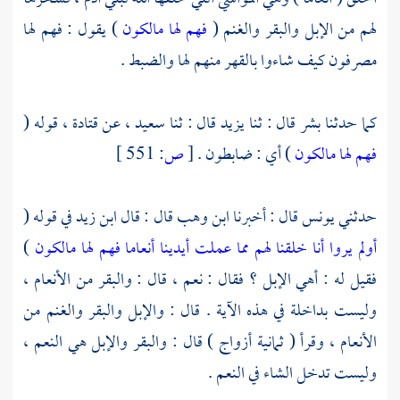
لهم من الإبل والبقر والغنم (
فهم لها مالكون
) يقول : فهم لها
مصرفون كيف شاءوا بالقهر منهم لها والضبط .
كما حدثنا
بشر
قال : ثنا
يزيد
قال : ثنا
سعيد ،
عن
قتادة ،
قوله (
فهم لها مالكون
) أي : ضابطون .
[
ص:
551 ]
حدثني
يونس
قال : أخبرنا
ابن وهب
قال : قال
ابن زيد
في قوله (
أولم يروا أنا خلقنا لهم مما عملت أيدينا أنعاما فهم لها مالكون
)
فقيل له : أهي الإبل ؟ فقال : نعم ، قال : والبقر من الأنعام ،
وليست بداخلة في هذه الآية . قال : والإبل والبقر والغنم من
الأنعام ، وقرأ ( ثمانية أزواج ) قال : والبقر والإبل هي النعم ،
وليست تدخل الشاء في النعم .