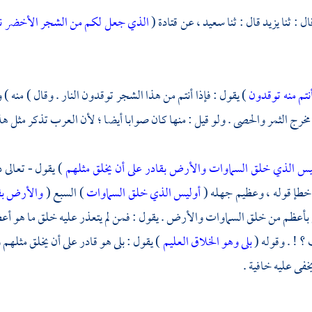
ال : ثنا
يزيد
قال : ثنا
سعيد ،
عن
قتادة
(
الذي جعل لكم من الشجر الأخضر نا
أنتم منه توقدون
) يقول : فإذا أنتم من هذا الشجر توقدون النار . وقال ) منه )
مخرج الثمر والحصى . ولو قيل : منها كان صوابا أيضا ؛ لأن العرب تذكر مثل هذا
يس الذي خلق السماوات والأرض بقادر على أن يخلق مثلهم
) يقول - تعالى 
خطإ قوله ، وعظيم جهله (
أوليس الذي خلق السماوات
) السبع (
والأرض بقا
بأعظم من خلق السماوات والأرض . يقول : فمن لم يتعذر عليه خلق ما هو أعظ
 ! . وقوله (
بلى وهو الخلاق العليم
) يقول : بلى هو قادر على أن يخلق مثلهم و
خفى عليه خافية .