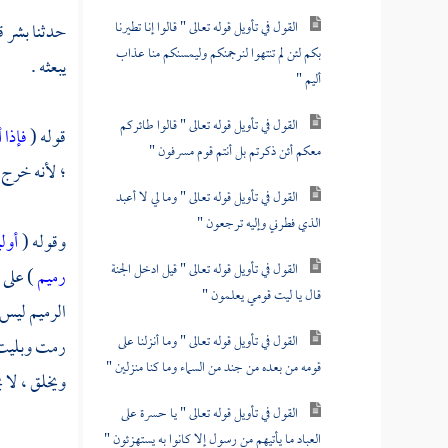
القول في تأويل قوله تعالى " قالوا إنا تطيرنا
حدثنا
بشر
ق
بكم لئن لم تنتهوا لنرجمنكم وليمسنكم منا عذاب
يبعثه .
أليم "
القول في تأويل قوله تعالى " قالوا طائركم
قوله (
فإذا 
معكم أئن ذكرتم بل أنتم قوم مسرفون "
؛ لأنه خرج 
القول في تأويل قوله تعالى " وما لي لا أعبد
الذي فطرني وإليه ترجعون "
وقوله (
أول
القول في تأويل قوله تعالى " قيل ادخل الجنة
رميم
) على 
قال يا ليت قومي يعلمون "
الرميم ليس 
القول في تأويل قوله تعالى " وما أنزلنا على
رمت وبليت ؟
قومه من بعده من جند من السماء وما كنا منزلين "
ويخلق ، لا ي
القول في تأويل قوله تعالى " يا حسرة على
العباد ما يأتيهم من رسول إلا كانوا به يستهزئون "