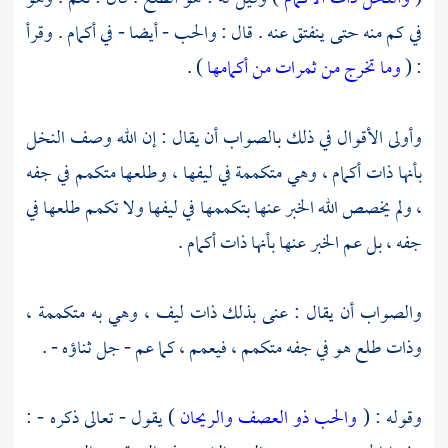
في كم منه حتى ينفتق عنه . قال : والحب - أيضا - في أكمام . وقرأ
: (
وما تخرج من ثمرات من أكمامها
) .
وأولى الأقوال في ذلك بالصواب أن يقال : إن الله وصف النخل
بأنها ذات أكمام ، وهي متكممة في ليفها ، وطلعها متكمم في جفه
، ولم يخصص الله الخبر عنها بتكممها في ليفها ولا تكمم طلعها في
جفه ، بل عم الخبر عنها بأنها ذات أكمام .
والصواب أن يقال : عنى بذلك ذات ليف ، وهي به متكممة ،
وذات طلع هو في جفه متكمم ، فيعمم ، كما عم - جل ثناؤه - .
وقوله : (
والحب ذو العصف والريحان
) يقول - تعالى ذكره - :