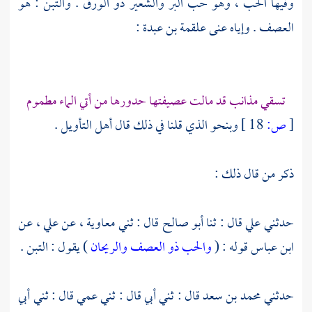
وفيها الحب ، وهو حب البر والشعير ذو الورق . والتبن : هو
العصف . وإياه عنى
علقمة بن عبدة
:
تسقي مذانب قد مالت عصيفتها حدورها من أتي الماء مطموم
[
ص:
18 ]
وبنحو الذي قلنا في ذلك قال أهل التأويل .
ذكر من قال ذلك :
حدثني
علي
قال : ثنا
أبو صالح
قال : ثني
معاوية
، عن
علي
، عن
ابن عباس
قوله : (
والحب ذو العصف والريحان
) يقول : التبن .
حدثني
محمد بن سعد
قال : ثني أبي قال : ثني عمي قال : ثني أبي