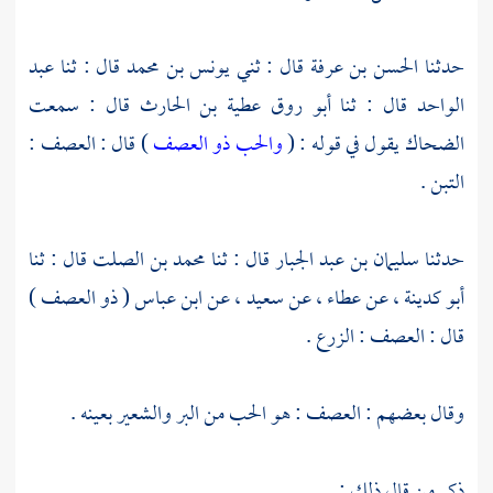
حدثنا
الحسن بن عرفة
قال : ثني
يونس بن محمد
قال : ثنا
عبد
الواحد
قال : ثنا
أبو روق عطية بن الحارث
قال : سمعت
الضحاك
يقول في قوله : (
والحب ذو العصف
) قال : العصف :
التبن .
حدثنا
سليمان بن عبد الجبار
قال : ثنا
محمد بن الصلت
قال : ثنا
أبو كدينة
، عن
عطاء
، عن
سعيد
، عن
ابن عباس
( ذو العصف )
قال : العصف : الزرع .
وقال بعضهم : العصف : هو الحب من البر والشعير بعينه .
ذكر من قال ذلك :