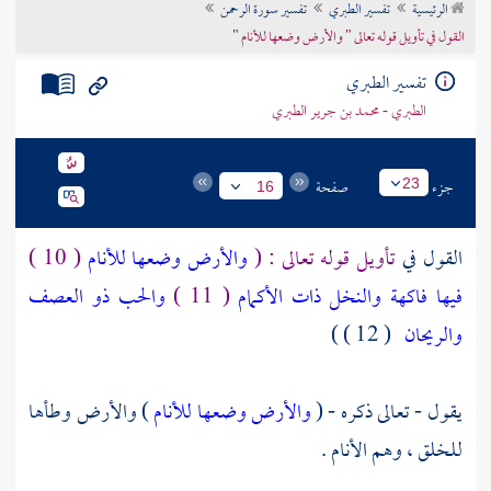
الرئيسية
تفسير الطبري
تفسير سورة الرحمن
تراجم الأعلام
القول في تأويل قوله تعالى " والأرض وضعها للأنام "
تفسير الطبري
الطبري - محمد بن جرير الطبري
جزء
صفحة
23
16
القول في
تأويل قوله تعالى : (
والأرض وضعها للأنام
( 10 )
فيها فاكهة والنخل ذات الأكمام
( 11 )
والحب ذو العصف
والريحان
( 12 ) )
يقول - تعالى ذكره - (
والأرض وضعها للأنام
) والأرض وطأها
للخلق ، وهم الأنام .