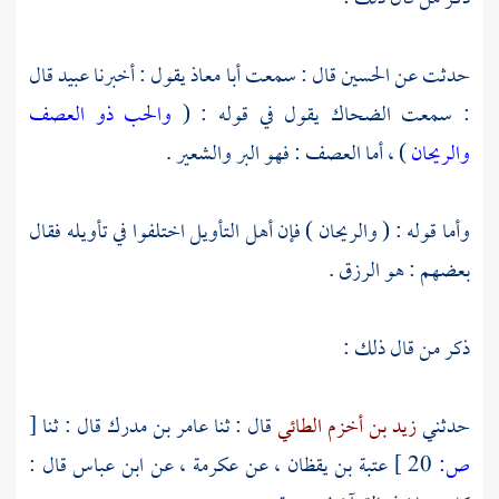
حدثت عن
الحسين
قال : سمعت
أبا معاذ
يقول : أخبرنا
عبيد
قال
: سمعت
الضحاك
يقول في قوله : (
والحب ذو العصف
والريحان
) ، أما العصف : فهو البر والشعير .
وأما قوله : ( والريحان ) فإن أهل التأويل اختلفوا في تأويله فقال
بعضهم : هو الرزق .
ذكر من قال ذلك :
حدثني
زيد بن أخزم الطائي
قال : ثنا
عامر بن مدرك
قال : ثنا
[
ص:
20 ]
عتبة بن يقظان
، عن
عكرمة
، عن
ابن عباس
قال :