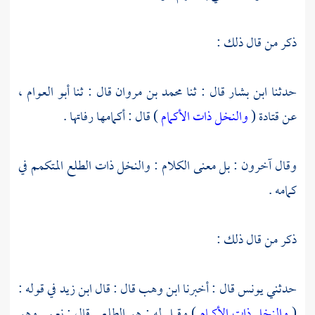
ذكر من قال ذلك :
حدثنا
ابن بشار
قال : ثنا
محمد بن مروان
قال : ثنا
أبو العوام
،
عن
قتادة
(
والنخل ذات الأكمام
) قال : أكمامها رفاتها .
وقال آخرون : بل معنى الكلام : والنخل ذات الطلع المتكمم في
كمامه .
ذكر من قال ذلك :
حدثني
يونس
قال : أخبرنا
ابن وهب
قال : قال
ابن زيد
في قوله :
(
والنخل ذات الأكمام
) وقيل له : هو الطلع . قال : نعم . وهو