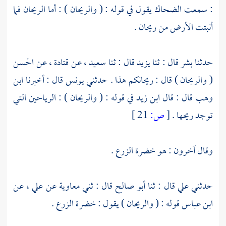
: سمعت
الضحاك
يقول في قوله : ( والريحان ) : أما الريحان فما
أنبتت الأرض من ريحان .
حدثنا
بشر
قال : ثنا
يزيد
قال : ثنا
سعيد
، عن
قتادة
، عن
الحسن
( والريحان ) قال : ريحانكم هذا . حدثني
يونس
قال : أخبرنا
ابن
وهب
قال : قال
ابن زيد
في قوله : ( والريحان ) : الرياحين التي
توجد ريحها .
[
ص:
21 ]
وقال آخرون : هو خضرة الزرع .
حدثني
علي
قال : ثنا
أبو صالح
قال : ثني
معاوية
عن
علي
، عن
ابن عباس
قوله : ( والريحان ) يقول : خضرة الزرع .