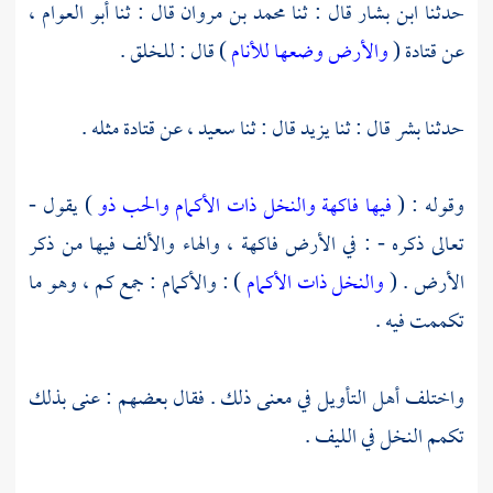
حدثنا
ابن بشار
قال : ثنا
محمد بن مروان
قال : ثنا
أبو العوام
،
عن
قتادة
(
والأرض وضعها للأنام
) قال : للخلق .
حدثنا
بشر
قال : ثنا
يزيد
قال : ثنا
سعيد
، عن
قتادة
مثله .
وقوله : (
فيها فاكهة والنخل ذات الأكمام والحب ذو
) يقول -
تعالى ذكره - : في الأرض فاكهة ، والهاء والألف فيها من ذكر
الأرض . (
والنخل ذات الأكمام
) : والأكمام : جمع كم ، وهو ما
تكممت فيه .
واختلف أهل التأويل في معنى ذلك . فقال بعضهم : عنى بذلك
تكمم النخل في الليف .