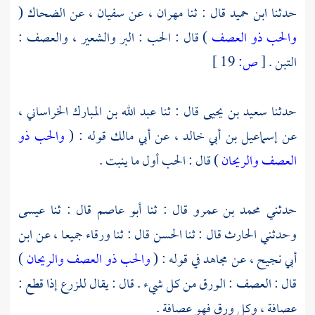
حدثنا
ابن حميد
قال : ثنا
مهران
، عن
سفيان
، عن
الضحاك
(
والحب ذو العصف
) قال : الحب : البر والشعير ، والعصف :
التبن .
[
ص:
19 ]
حدثنا
سعيد بن يحيى
قال : ثنا
عبد الله بن المبارك الخراساني
،
عن
إسماعيل بن أبي خالد
، عن
أبي مالك
قوله : (
والحب ذو
العصف والريحان
) قال : الحب أول ما ينبت .
حدثني
محمد بن عمرو
قال : ثنا
أبو عاصم
قال : ثنا
عيسى
وحدثني
الحارث
قال : ثنا
الحسن
قال : ثنا
ورقاء
جميعا ، عن
ابن
أبي نجيح
، عن
مجاهد
في قوله : (
والحب ذو العصف والريحان
)
قال : العصف : الورق من كل شيء . قال : يقال للزرع إذا قطع :
عصافة ، وكل ورق فهو عصافة .