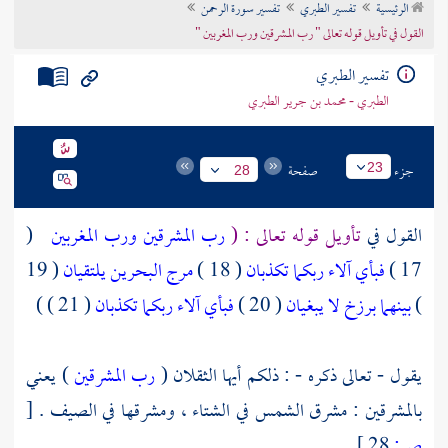
الرئيسية
تفسير الطبري
تفسير سورة الرحمن
تراجم الأعلام
القول في تأويل قوله تعالى " رب المشرقين ورب المغربين "
تفسير الطبري
الطبري - محمد بن جرير الطبري
جزء
صفحة
23
28
القول في
تأويل قوله تعالى : (
رب المشرقين ورب المغربين
(
17 )
فبأي آلاء ربكما تكذبان
( 18 )
مرج البحرين يلتقيان
( 19
)
بينهما برزخ لا يبغيان
( 20 )
فبأي آلاء ربكما تكذبان
( 21 ) )
يقول - تعالى ذكره - : ذلكم أيها الثقلان (
رب المشرقين
) يعني
بالمشرقين : مشرق الشمس في الشتاء ، ومشرقها في الصيف .
[
ص:
28 ]