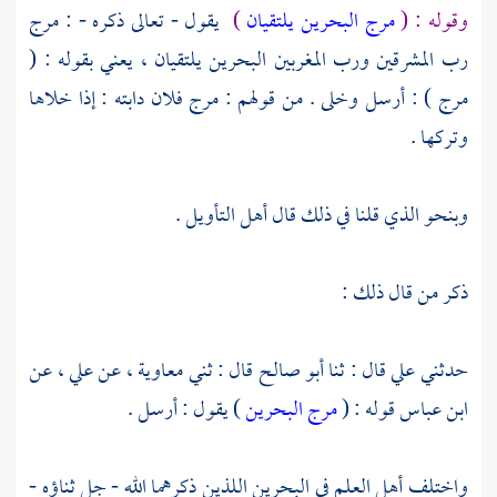
وقوله : (
مرج البحرين يلتقيان
)
يقول - تعالى ذكره - : مرج
رب المشرقين ورب المغربين البحرين يلتقيان ، يعني بقوله : (
مرج ) : أرسل وخلى . من قولهم : مرج فلان دابته : إذا خلاها
وتركها .
وبنحو الذي قلنا في ذلك قال أهل التأويل .
ذكر من قال ذلك :
حدثني
علي
قال : ثنا
أبو صالح
قال : ثني
معاوية
، عن
علي
، عن
ابن عباس
قوله : (
مرج البحرين
) يقول : أرسل .
واختلف أهل العلم في البحرين اللذين ذكرهما الله - جل ثناؤه -