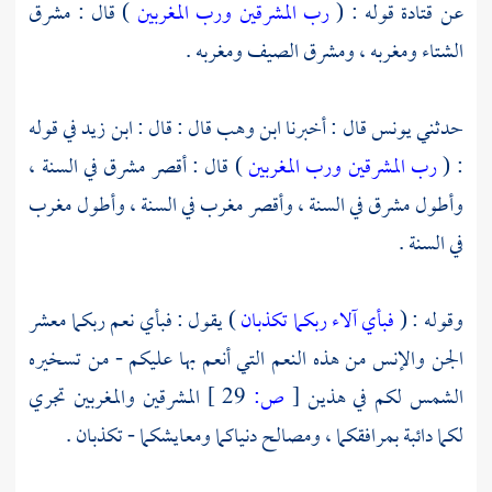
عن
قتادة
قوله : (
رب المشرقين ورب المغربين
) قال : مشرق
الشتاء ومغربه ، ومشرق الصيف ومغربه .
حدثني
يونس
قال : أخبرنا
ابن وهب
قال : قال :
ابن زيد
في قوله
: (
رب المشرقين ورب المغربين
) قال : أقصر مشرق في السنة ،
وأطول مشرق في السنة ، وأقصر مغرب في السنة ، وأطول مغرب
في السنة .
وقوله : (
فبأي آلاء ربكما تكذبان
) يقول : فبأي نعم ربكما معشر
الجن والإنس من هذه النعم التي أنعم بها عليكم - من تسخيره
الشمس لكم في هذين
[
ص:
29 ]
المشرقين والمغربين تجري
لكما دائبة بمرافقكما ، ومصالح دنياكما ومعايشكما - تكذبان .