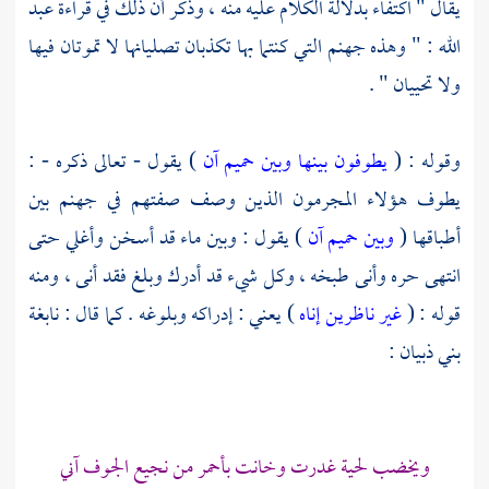
يقال " اكتفاء بدلالة الكلام عليه منه ، وذكر أن ذلك في قراءة عبد
الله : " وهذه جهنم التي كنتما بها تكذبان تصليانها لا تموتان فيها
ولا تحييان " .
وقوله : (
يطوفون بينها وبين حميم آن
) يقول - تعالى ذكره - :
يطوف هؤلاء المجرمون الذين وصف صفتهم في جهنم بين
أطباقها (
وبين حميم آن
) يقول : وبين ماء قد أسخن وأغلي حتى
انتهى حره وأنى طبخه ، وكل شيء قد أدرك وبلغ فقد أنى ، ومنه
قوله : (
غير ناظرين إناه
) يعني : إدراكه وبلوغه . كما قال :
نابغة
بني ذبيان
:
ويخضب لحية غدرت وخانت بأحمر من نجيع الجوف آني