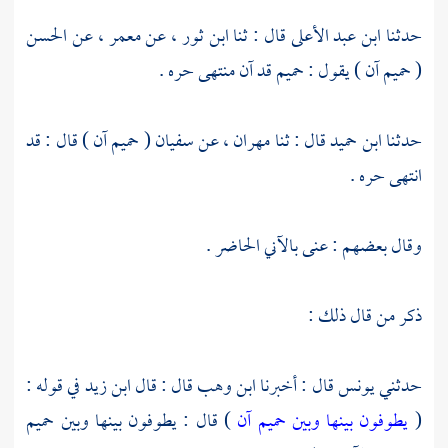
حدثنا
ابن عبد الأعلى
قال : ثنا
ابن ثور
، عن
معمر
، عن
الحسن
( حميم آن ) يقول : حميم قد آن منتهى حره .
حدثنا
ابن حميد
قال : ثنا
مهران
، عن
سفيان
( حميم آن ) قال : قد
انتهى حره .
وقال بعضهم : عنى بالآني الحاضر .
ذكر من قال ذلك :
حدثني
يونس
قال : أخبرنا
ابن وهب
قال : قال
ابن زيد
في قوله :
(
يطوفون بينها وبين حميم آن
) قال : يطوفون بينها وبين حميم