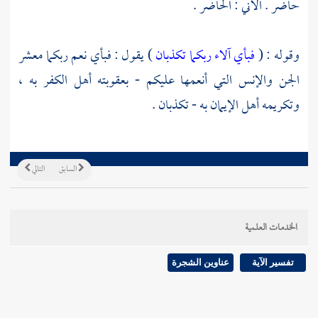
حاضر . الآني : الحاضر .
وقوله : (
فبأي آلاء ربكما تكذبان
) يقول : فبأي نعم ربكما معشر
الجن والإنس التي أنعمها عليكم - بعقوبته أهل الكفر به ،
وتكريمه أهل الإيمان به - تكذبان .
السابق
التالي
الخدمات العلمية
تفسير الآية
عناوين الشجرة