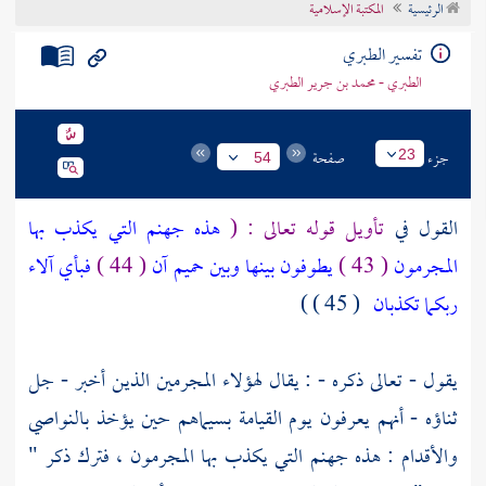
الرئيسية
المكتبة الإسلامية
تراجم الأعلام
تفسير الطبري
الطبري - محمد بن جرير الطبري
جزء
صفحة
23
54
القول في
تأويل قوله تعالى : (
هذه جهنم التي يكذب بها
المجرمون
( 43 )
يطوفون بينها وبين حميم آن
( 44 )
فبأي آلاء
ربكما تكذبان
( 45 ) )
يقول - تعالى ذكره - : يقال لهؤلاء المجرمين الذين أخبر - جل
ثناؤه - أنهم يعرفون يوم القيامة بسيماهم حين يؤخذ بالنواصي
والأقدام : هذه جهنم التي يكذب بها المجرمون ، فترك ذكر "